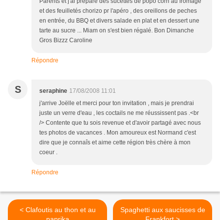
Parents et j'ai préparé des sucettes de popo corn au fromage
et des feuilletés chorizo pr l'apéro , des oreillons de peches
en entrée, du BBQ et divers salade en plat et en dessert une
tarte au sucre ... Miam on s'est bien régalé. Bon Dimanche
Gros Bizzz Caroline
Répondre
S
seraphine
17/08/2008 11:01
j'arrive Joëlle et merci pour ton invitation , mais je prendrai
juste un verre d'eau , les coctails ne me réussissent pas .<br
/> Contente que tu sois revenue et d'avoir partagé avec nous
tes photos de vacances . Mon amoureux est Normand c'est
dire que je connaîs et aime cette région très chère à mon
coeur .
Répondre
< Clafoutis au thon et au
Spaghetti aux saucisses de
paprika
Frankfort >