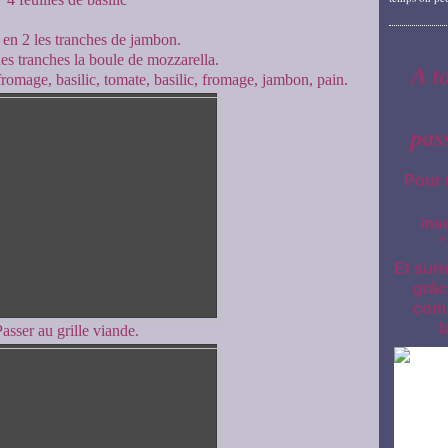
en 2 les tranches de jambon.
es tranches la boule de mozzarella.
A t
romage, basilic, tomate, basilic, fromage, jambon, pain.
pas
Pour 
ins
"
Et surt
grâc
comm
l
Passer au grille viande.