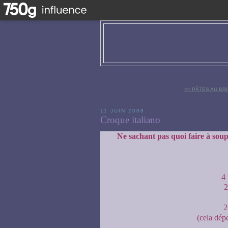
<< PÂTES AU BR
11 JUIN 2008
Croque italiano
Ne sachant pas quoi faire à soupe
4 
2
2
(cela dép