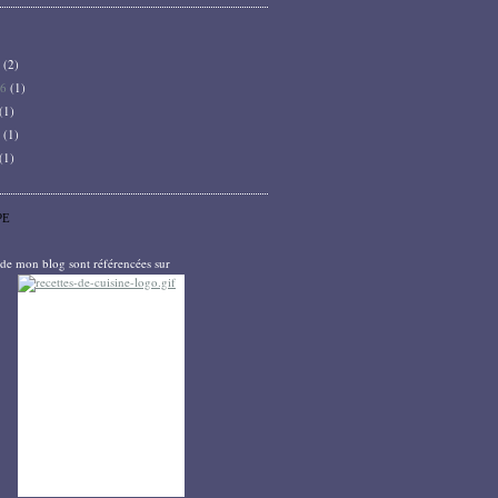
6
(2)
26
(1)
(1)
5
(1)
(1)
PE
s de mon blog sont référencées sur