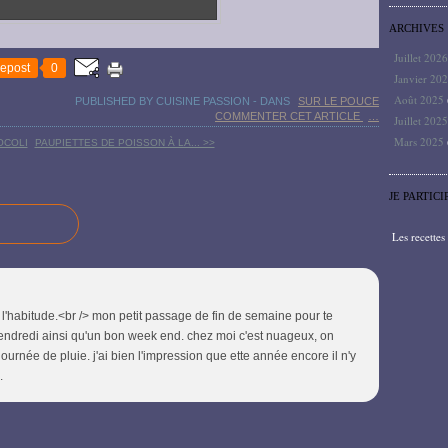
ARCHIVES
Juillet 202
epost
0
Janvier 20
Août 2025
PUBLISHED BY CUISINE PASSION
-
DANS
SUR LE POUCE
COMMENTER CET ARTICLE
…
Juillet 202
Mars 2025
OCOLI
PAUPIETTES DE POISSON À LA... >>
JE PARTICI
Les recette
 l'habitude.<br /> mon petit passage de fin de semaine pour te
ndredi ainsi qu'un bon week end. chez moi c'est nuageux, on
journée de pluie. j'ai bien l'impression que ette année encore il n'y
.