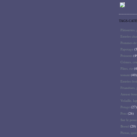
TAGS-CAT
Pâtisseries,
Entrées ch
Pommes de 
Papotage
(5
Poissons
(4
Crèmes, cru
Pâtes, riz
(4
tomate
(40)
Entrées froi
Friandises, 
Amuse bouc
Volaille, la
Potage
(27)
Porc
(26)
Sur le pouc
Boeuf
(20)
Pizzas, quic