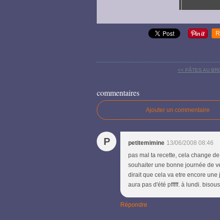
R
<< PÂTES AU BR
commentaires
Ajouter un commentaire
P
petitemimine
13/06/2008 08:46
pas mal ta recette, cela change de
souhaiter une bonne journée de ve
dirait que cela va etre encore une 
aura pas d'été pfffff. à lundi. bisous
Répondre