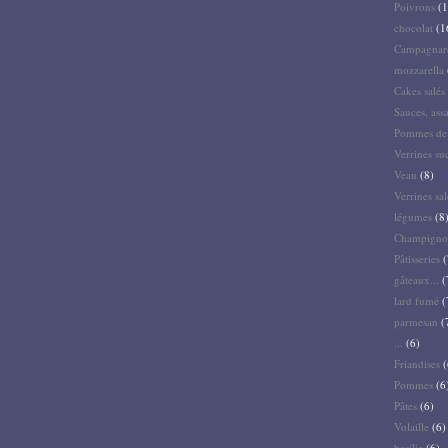
Poivrons
(1
chocolat
(1
Campagnar
mozzarella
Cakes salés 
Sauces, ass
Pommes de 
Verrines su
Veau
(8)
Verrines sal
légumes
(8
Champigno
Pâtisseries
(
gâteaux...
(
lard fumé
(
parmesan
(
...
(6)
Friandises
(
Pommes
(6
Pâtes
(6)
Volaille
(6)
basilic
(6)