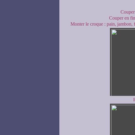
Couper 
Couper en fin
Monter le croque : pain, jambon, f