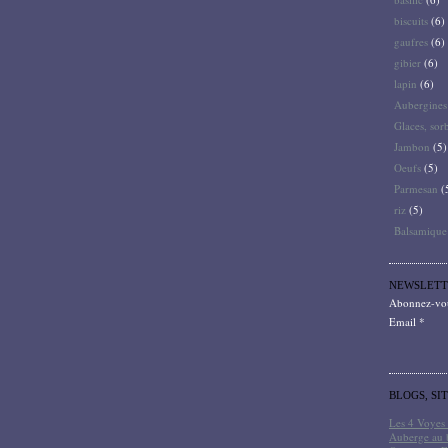
biscuits
(6)
gaufres
(6)
gibier
(6)
lapin
(6)
Aubergines
Glaces, sor
Jambon
(5)
Oeufs
(5)
Parmesan
(
riz
(5)
Balsamique
NEWSLETT
Abonnez-vous
Email
BLOGS, SI
Les 4 Voyes 
Auberge au 