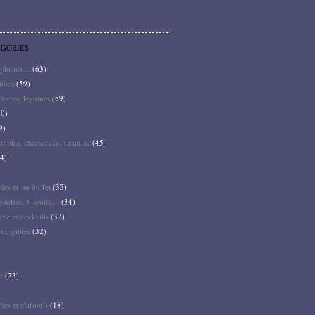
ÉGORIES
 gâteaux...
(63)
audes
(59)
terres, légumes
(59)
0)
9)
mbles, cheesecake, tiramisu
(45)
4)
des et-ou buffet
(35)
gaufres, biscuits,...
(34)
he et cocktails
(32)
pin, gibier
(32)
e
(23)
hes et clafoutis
(18)