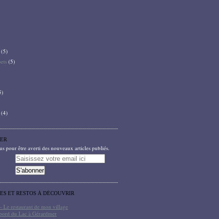
(5)
bets
(5)
5)
(4)
ER
 pour être averti des nouveaux articles publiés.
TES ET RESTOS À DÉCOUVRIR
- Le restaurant de mon village
bord du Lac à Gérardmer