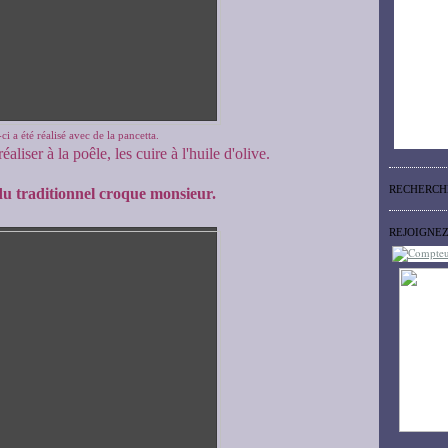
ci a été réalisé avec de la pancetta.
éaliser à la poêle, les cuire à l'huile d'olive.
RECHERCH
u traditionnel croque monsieur.
REJOIGNE