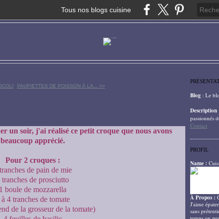
Tous nos blogs cuisine
PRÉSENTA
OCOLI
PAUPIETTES DE POISSON À LA... >>
Blog
: Le bl
Description
passionnés d
Contact
r un soir, j'ai réalisé ce petit croque que nous avons
beaucoup apprécié.
PROFIL
Pour 2 croques :
Name :
Cuis
tranches de pain de mie
 tranches de prosciutto
1 boule de mozzarella
À Propos :
 à 4 tranches de tomate
J'aime épater
end de la grosseur de la tomate)
sans prétenti
temps on peu
4 feuilles de basilic