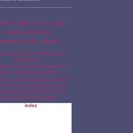
outes celles et ceux qui
comme moi sont
sionné(e)s de cuisine...
ne rater aucune recette dès sa
publication,
crivez-vous à ma newsletter et
aimez" ma page facebook.
out n'oubliez pas que ce blog vit
e à vous : par vos visites, vos
entaires que je vous invite à
aisser au bas des recettes.