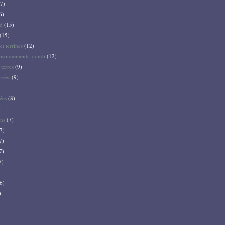
7)
6)
d
(15)
(15)
et terrines
(12)
aisonnements, condi
(12)
terres
(9)
crées
(9)
ées
(8)
)
ns
(7)
7)
7)
7)
7)
6)
)