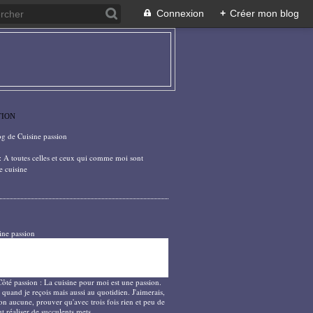
Connexion
+
Créer mon blog
TION
og de Cuisine passion
: A toutes celles et ceux qui comme moi sont
e cuisine
ine passion
Côté passion : La cuisine pour moi est une passion.
 quand je reçois mais aussi au quotidien. J'aimerais,
on aucune, prouver qu'avec trois fois rien et peu de
t réaliser de succulents mets.