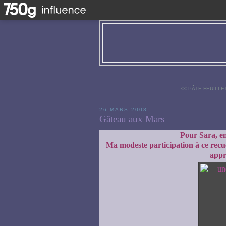
<< PÂTE FEUILL
26 MARS 2008
Gâteau aux Mars
Pour Sara, e
Ma modeste participation à ce recu
appr