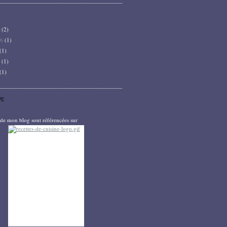
6
(2)
26
(1)
(1)
5
(1)
(1)
PE
s de mon blog sont référencées sur