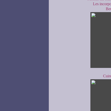
Les incorpo
Beu
Cuire