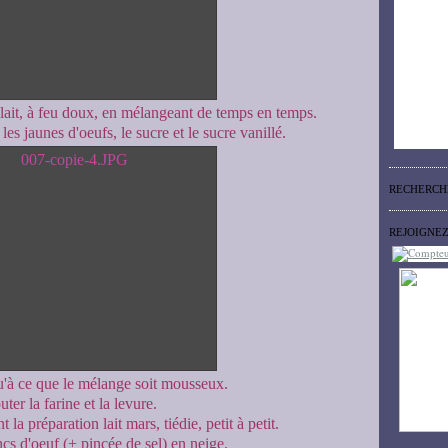
 lait, à feu doux, en mélangeant de temps en temps.
les jaunes d'oeufs, le sucre et le sucre vanillé.
RECHERCH
REJOIGNE
'à ce que le mélange soit mousseux.
ter la farine et la levure.
la préparation lait mars, tiédie, petit à petit.
cs d'oeuf (+ pincée de sel) en neige.