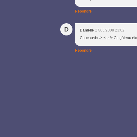
Répondre
D
Danielle
27/03/2008 23:02
Coucou<br /> <br /> Ce gâteau était
Répondre