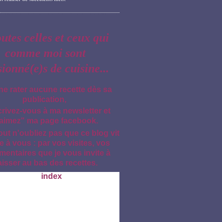
outes celles et ceux qui
comme moi sont
sionné(e)s de cuisine...
ne rater aucune recette dès sa
publication,
crivez-vous à ma newsletter et
aimez" ma page facebook.
out n'oubliez pas que ce blog vit
e à vous : par vos visites, vos
entaires que je vous invite à
aisser au bas des recettes.