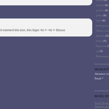
biscuits
(6)
gaufres
(6)
gibier
(6)
lapin
(6)
Aubergines
 vraiment très bon, très léger.<br /> <br /> Bisous
Glaces, sor
Jambon
(5)
Oeufs
(5)
Parmesan
(
riz
(5)
Balsamique
NEWSLETT
Abonnez-vous
Email
BLOGS, SI
Les 4 Voyes 
Auberge au 