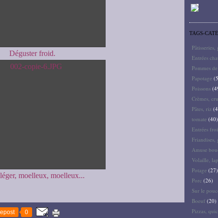
TAGS-CAT
Pâtisseries,
Déguster froid.
Entrées ch
Pommes de 
Papotage
(5
Poissons
(4
Crèmes, cru
Pâtes, riz
(4
tomate
(40)
Entrées froi
Friandises, 
Amuse bouc
Volaille, la
Potage
(27)
léger, moelleux, moelleux...
Porc
(26)
Sur le pouc
Boeuf
(20)
Pizzas, quic
epost
0