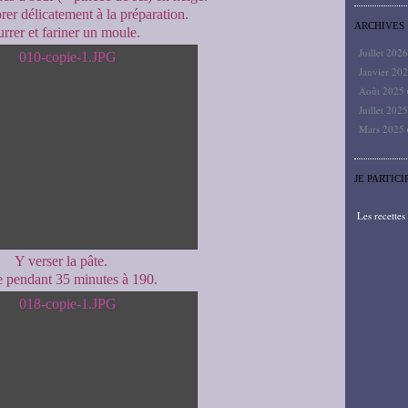
rer délicatement à la préparation.
ARCHIVES
rrer et fariner un moule.
Juillet 202
Janvier 20
Août 2025
Juillet 202
Mars 2025
JE PARTICI
Les recette
Y verser la pâte.
 pendant 35 minutes à 190.