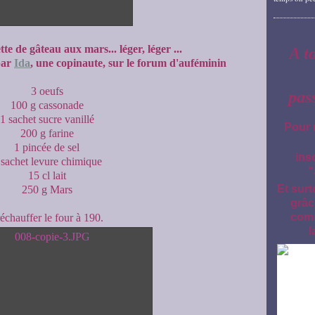
te de gâteau aux mars... léger, léger ...
A t
par
Ida
, une copinaute, sur le forum d'auféminin
3 oeufs
pas
100 g cassonade
1 sachet sucre vanillé
Pour 
200 g farine
1 pincée de sel
ins
 sachet levure chimique
"
15 cl lait
Et surt
250 g Mars
grâc
comm
échauffer le four à 190.
l