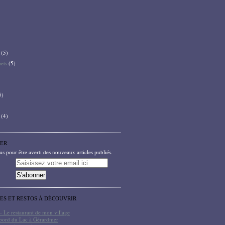
(5)
bets
(5)
5)
(4)
ER
 pour être averti des nouveaux articles publiés.
TES ET RESTOS À DÉCOUVRIR
- Le restaurant de mon village
bord du Lac à Gérardmer