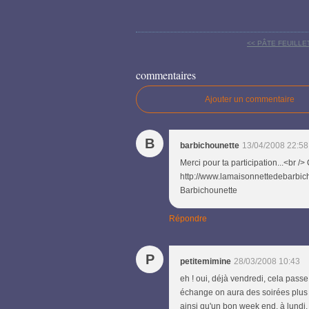
<< PÂTE FEUILL
commentaires
Ajouter un commentaire
B
barbichounette
13/04/2008 22:58
Merci pour ta participation...<br /> 
http://www.lamaisonnettedebarbic
Barbichounette
Répondre
P
petitemimine
28/03/2008 10:43
eh ! oui, déjà vendredi, cela pass
échange on aura des soirées plus 
ainsi qu'un bon week end. à lundi.