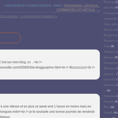
Poivrons
(1
PUBLISHED BY CUISINE PASSION
-
DANS
PÂTISSERIES, GÂTEAUX...
chocolat
(1
COMMENTER CET ARTICLE
…
Campagnar
ETÉE EXPRESS
CLAFOUTIS AUX FRAISES >>
mozzarella
Cakes salés 
Sauces, ass
Pommes de 
Verrines su
Veau
(8)
Verrines sal
légumes
(8
C'est sur mon blog, ici ...<br />
Champigno
hounette.com/2008/03/la-bloggosphre.html<br /> Bizzzzzzzzz<br />
Pâtisseries
(
gâteaux...
(
lard fumé
(
parmesan
(
...
(6)
Friandises
(
Pommes
(6
e à une vitesse et en plus ce week end 1 heure en moins mais en
Pâtes
(6)
longues mdrrr<br /> je te souhaite une bonne journée de vendredi
Volaille
(6)
 bisous
basilic
(6)