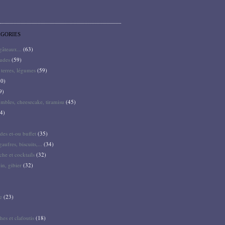
ÉGORIES
 gâteaux...
(63)
audes
(59)
terres, légumes
(59)
0)
9)
mbles, cheesecake, tiramisu
(45)
4)
des et-ou buffet
(35)
gaufres, biscuits,...
(34)
he et cocktails
(32)
pin, gibier
(32)
e
(23)
hes et clafoutis
(18)