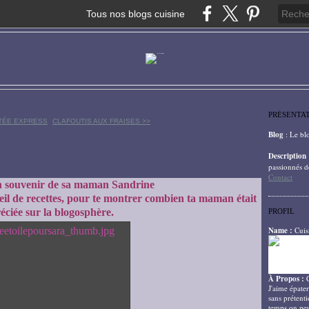
Tous nos blogs cuisine
PRÉSENTA
ETÉE EXPRESS
CLAFOUTIS AUX FRAISES >>
Blog
: Le bl
Description
passionnés d
Contact
n souvenir de sa maman Sandrine
eil de recettes, pour te montrer combien ta maman était
éciée sur la blogosphère.
PROFIL
Name :
Cuis
À Propos :
J'aime épater
sans prétenti
temps on peu