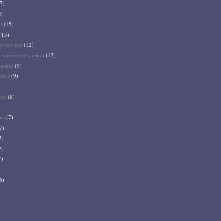
7)
6)
d
(15)
(15)
et terrines
(12)
aisonnements, condi
(12)
terres
(9)
crées
(9)
ées
(8)
)
ns
(7)
7)
7)
7)
7)
6)
)