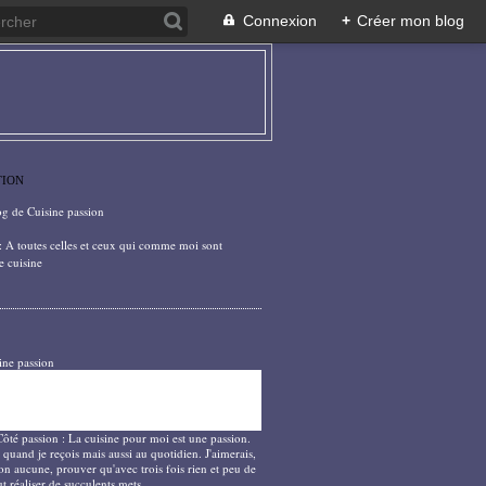
Connexion
+
Créer mon blog
TION
og de Cuisine passion
: A toutes celles et ceux qui comme moi sont
e cuisine
ine passion
Côté passion : La cuisine pour moi est une passion.
 quand je reçois mais aussi au quotidien. J'aimerais,
on aucune, prouver qu'avec trois fois rien et peu de
t réaliser de succulents mets.