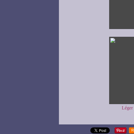
Léger 
R