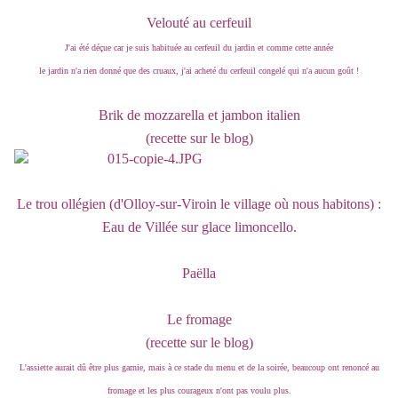
Velouté au cerfeuil
J'ai été déçue car je suis habituée au cerfeuil du jardin et comme cette année
le jardin n'a rien donné que des cruaux, j'ai acheté du cerfeuil congelé qui n'a aucun goût !
Brik de mozzarella et jambon italien
(recette sur le blog)
Le trou ollégien (d'Olloy-sur-Viroin le village où nous habitons) :
Eau de Villée sur glace limoncello.
Paëlla
Le fromage
(recette sur le blog)
L'assiette aurait dû être plus garnie, mais à ce stade du menu et de la soirée, beaucoup ont renoncé au
fromage et les plus courageux n'ont pas voulu plus.