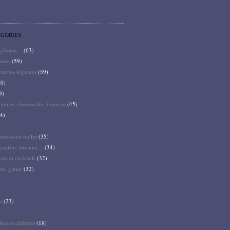
ÉGORIES
 gâteaux...
(63)
audes
(59)
terres, légumes
(59)
0)
9)
mbles, cheesecake, tiramisu
(45)
4)
des et-ou buffet
(35)
gaufres, biscuits,...
(34)
he et cocktails
(32)
pin, gibier
(32)
e
(23)
hes et clafoutis
(18)