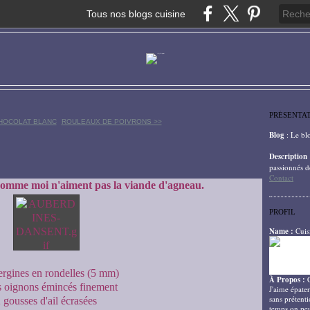
Tous nos blogs cuisine
PRÉSENTA
CHOCOLAT BLANC
ROULEAUX DE POIVRONS >>
Blog
: Le bl
Description
passionnés d
Contact
 comme moi n'aiment pas la viande d'agneau.
PROFIL
Name :
Cuis
ergines en rondelles (5 mm)
À Propos :
s oignons émincés finement
J'aime épater
sans prétenti
 gousses d'ail écrasées
temps on peu