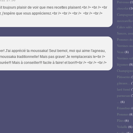
012 17:56
Poivrons
(1
ait toujours plaisir de voir que mes recettes plaisent.<br /> <br /> <br
chocolat
(1
r, j'espère que vous apprécierez.<br /> <br /> <br /> <br /> <br />
Campagnar
mozzarella
Cakes salés 
Sauces, ass
Pommes de 
Verrines su
per! J'ai apprécié ta moussaka! Seul bemol, moi qui aime l'agneau,
Veau
(8)
a moussaka traditionnelle! Mais pas grave! Je remplacerais le<br />
Verrines sal
e!!! Mais à conseiller!!! facile à faire! et bon!!!<br /> <br /> <br />
légumes
(8
Champigno
Pâtisseries
(
gâteaux...
(
lard fumé
(
parmesan
(
...
(6)
Friandises
(
Pommes
(6
Pâtes
(6)
Volaille
(6)
basilic
(6)