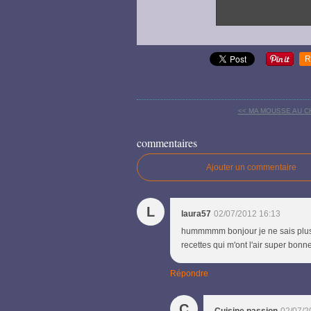
R
<< MA MOUSSE AU 
commentaires
Ajouter un commentaire
L
laura57
02/07/2012 16:13
hummmmm bonjour je ne sais plus qu
recettes qui m'ont l'air super bonne
Répondre
C