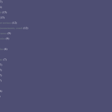
7)
6)
d
(15)
(15)
et terrines
(12)
aisonnements, condi
(12)
terres
(9)
crées
(9)
ées
(8)
)
ns
(7)
7)
7)
7)
7)
6)
)