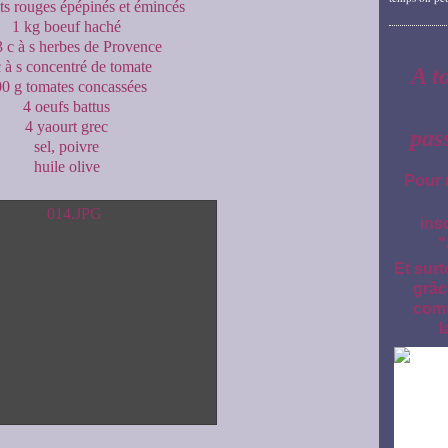
ts rouges épépinés et émincés
1 kg boeuf haché
3 c à s herbes de Provence
c à s concentré de tomate
A t
0 g tomates concassées
4 oeufs battus
4 yaourt grec
pas
sel, poivre
huile olive
Pour 
ins
"
Et surt
grâc
comm
l