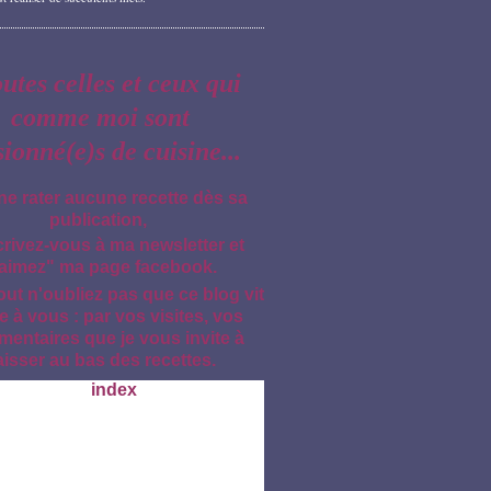
outes celles et ceux qui
comme moi sont
sionné(e)s de cuisine...
ne rater aucune recette dès sa
publication,
crivez-vous à ma newsletter et
aimez" ma page facebook.
out n'oubliez pas que ce blog vit
e à vous : par vos visites, vos
entaires que je vous invite à
aisser au bas des recettes.