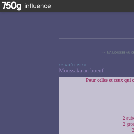
<< MA MOUSSE AU 
12 AOÛT 2010
Moussaka au boeuf
Pour celles et ceux qui
2 aub
2 gro
2