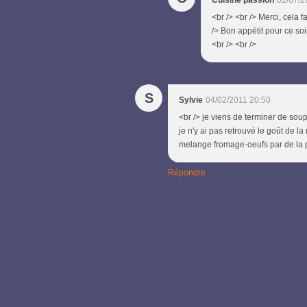
Cuisine passion
02/07/2
<br /> <br /> Merci, cela f
/> Bon appétit pour ce soi
<br /> <br />
S
Sylvie
04/02/2011 20:50
<br /> je viens de terminer de sou
je n'y ai pas retrouvé le goût de l
melange fromage-oeufs par de la puré
Répondre