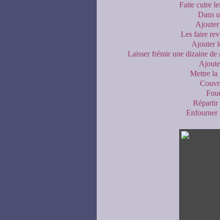
Faite cuire l
Dans un
Ajouter 
Les faire re
Ajouter l
Laisser frémir une dizaine de
Ajouter
Mettre la 
Couvri
Foue
Répartir
Enfourner 