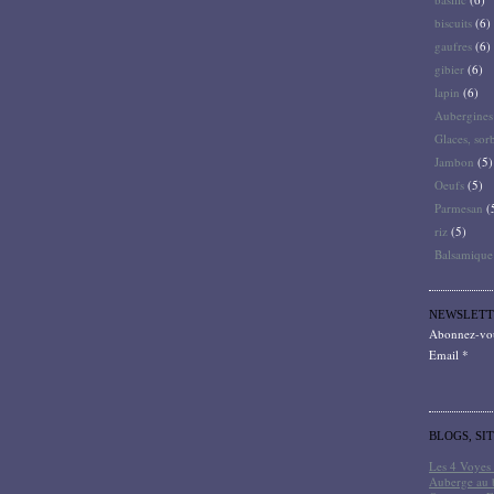
biscuits
(6)
gaufres
(6)
gibier
(6)
lapin
(6)
Aubergines
Glaces, sor
Jambon
(5)
Oeufs
(5)
Parmesan
(
riz
(5)
Balsamique
NEWSLETT
Abonnez-vous
Email
BLOGS, SI
Les 4 Voyes 
Auberge au 