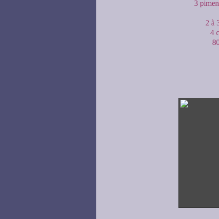
3 pimen
2 à 
4 
80