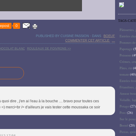
TAGS-CAT
epost
0
Pâtisseries,
Entrées ch
PUBLISHED BY CUISINE PASSION
-
DANS
BOEUF
COMMENTER CET ARTICLE
…
Pommes de 
Papotage
(5
CHOCOLAT BLANC
ROULEAUX DE POIVRONS >>
Poissons
(4
Crèmes, cru
Pâtes, riz
(4
tomate
(40)
Entrées froi
Friandises, 
Amuse bouc
Volaille, la
oi dire , j'en ai l'eau à la bouche .... bravo pour toutes ces
Potage
(27)
 =) merci<br /> d'ailleurs je vais tester cette moussaka ce soir
Porc
(26)
Sur le pouc
Boeuf
(20)
Pizzas, quic