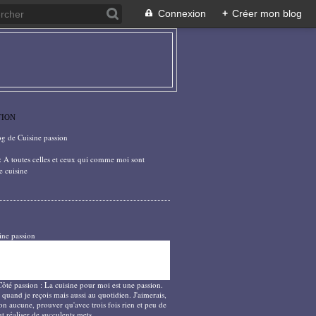
Connexion
+
Créer mon blog
TION
og de Cuisine passion
: A toutes celles et ceux qui comme moi sont
e cuisine
ine passion
Côté passion : La cuisine pour moi est une passion.
 quand je reçois mais aussi au quotidien. J'aimerais,
on aucune, prouver qu'avec trois fois rien et peu de
t réaliser de succulents mets.