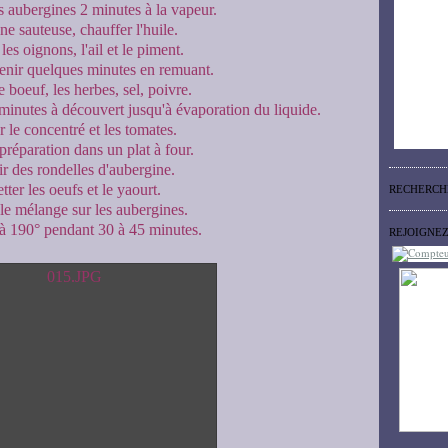
es aubergines 2 minutes à la vapeur.
e sauteuse, chauffer l'huile.
les oignons, l'ail et le piment.
venir quelques minutes en remuant.
e boeuf, les herbes, sel, poivre.
 minutes à découvert jusqu'à évaporation du liquide.
 le concentré et les tomates.
préparation dans un plat à four.
r des rondelles d'aubergine.
tter les oeufs et le yaourt.
RECHERCH
 le mélange sur les aubergines.
à 190° pendant 30 à 45 minutes.
REJOIGNE