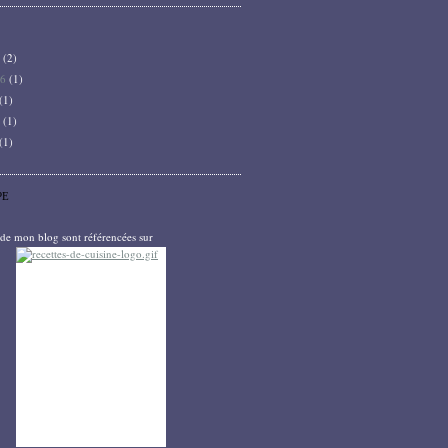
6
(2)
26
(1)
(1)
5
(1)
(1)
PE
s de mon blog sont référencées sur