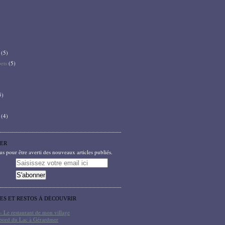
(5)
bets
(5)
5)
(4)
ER
 pour être averti des nouveaux articles publiés.
TES ET RESTOS À DÉCOUVRIR
- Le restaurant de mon village
bord du Lac à Gérardmer