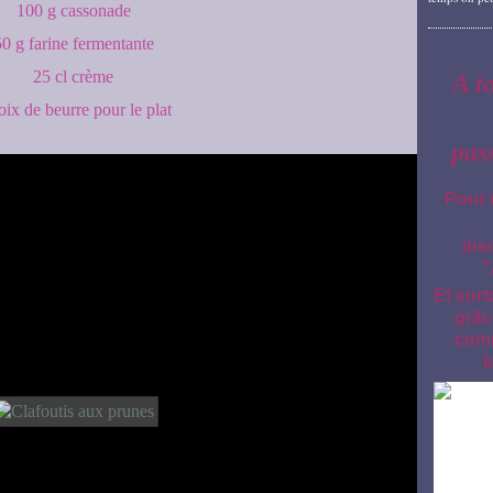
100 g cassonade
0 g farine fermentante
25 cl crème
A t
oix de beurre pour le plat
pas
Pour 
ins
"
Et surt
grâc
comm
l