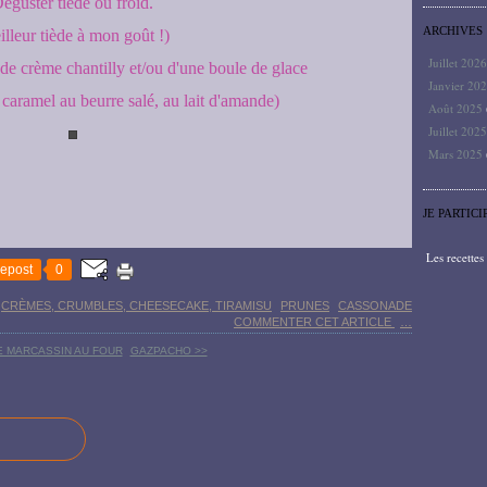
éguster tiède ou froid.
ARCHIVES
illeur tiède à mon goût !)
Juillet 202
e crème chantilly et/ou d'une boule de glace
Janvier 20
 caramel au beurre salé, au lait d'amande)
Août 2025
Juillet 202
Mars 2025
JE PARTICI
Les recette
epost
0
CRÈMES, CRUMBLES, CHEESECAKE, TIRAMISU
PRUNES
CASSONADE
COMMENTER CET ARTICLE
…
E MARCASSIN AU FOUR
GAZPACHO >>