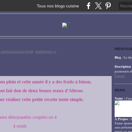
Tous nos blogs cuisine
PRÉSENTA
E MARCASSIN AU FOUR
GAZPACHO >>
Blog
: Le bl
Description
passionnés d
Contact
 plein et cette année il y a des fruits à foison.
ont fait don de deux beaux seaux d'Altesse.
PROFIL
Name :
Cuis
ur réaliser cette petite recette toute simple.
unes dénoyautées coupées en 4
À Propos :
J'aime épater
4 oeufs
sans prétenti
temps on peu