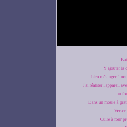
Bat
Y ajouter la 
bien mélanger à nou
J'ai réaliser l'appareil 
au fou
Dans un moule à grati
Verser 
Cuire à four p