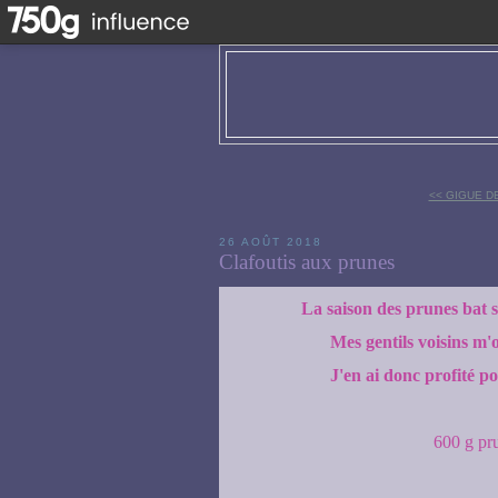
<< GIGUE D
26 AOÛT 2018
Clafoutis aux prunes
La saison des prunes bat son
Mes gentils voisins m'
J'en ai donc profité po
600 g pr