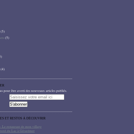
(5)
bets
(5)
5)
(4)
ER
 pour être averti des nouveaux articles publiés.
TES ET RESTOS À DÉCOUVRIR
- Le restaurant de mon village
bord du Lac à Gérardmer