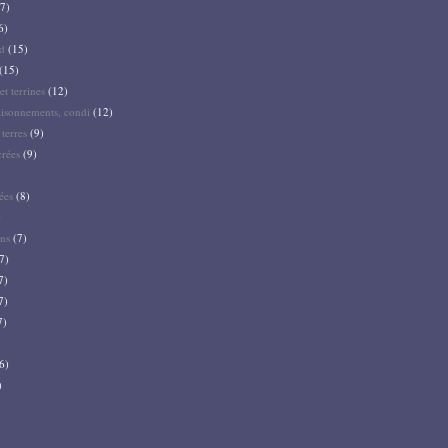
7)
6)
d
(15)
(15)
et terrines
(12)
aisonnements, condi
(12)
terres
(9)
crées
(9)
ées
(8)
)
ns
(7)
7)
7)
7)
7)
6)
)