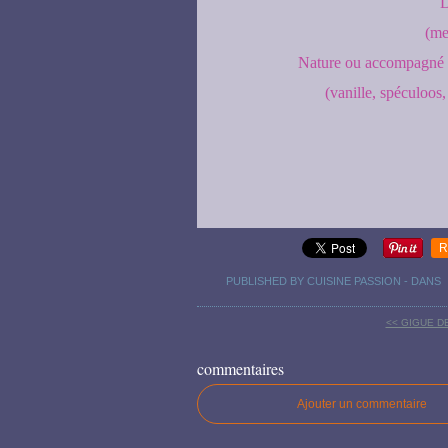
D
(me
Nature ou accompagné d
(vanille, spéculoos,
R
PUBLISHED BY CUISINE PASSION
-
DANS
<< GIGUE D
commentaires
Ajouter un commentaire