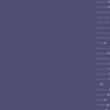
Poivrons
(1
chocolat
(1
Campagnar
mozzarella
Cakes salés 
Sauces, ass
Pommes de 
Verrines su
Veau
(8)
Verrines sal
légumes
(8
Champigno
Pâtisseries
(
gâteaux...
(
lard fumé
(
parmesan
(
...
(6)
Friandises
(
Pommes
(6
Pâtes
(6)
Volaille
(6)
basilic
(6)