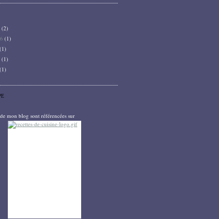
6
(2)
26
(1)
(1)
5
(1)
(1)
PE
s de mon blog sont référencées sur