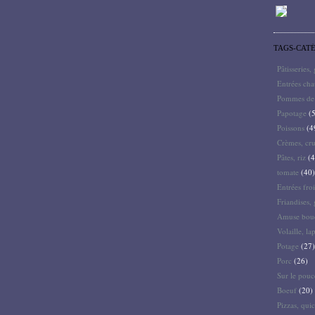
TAGS-CAT
Pâtisseries,
Entrées ch
Pommes de 
Papotage
(5
Poissons
(4
Crèmes, cru
Pâtes, riz
(4
tomate
(40)
Entrées froi
Friandises, 
Amuse bouc
Volaille, la
Potage
(27)
Porc
(26)
Sur le pouc
Boeuf
(20)
Pizzas, quic