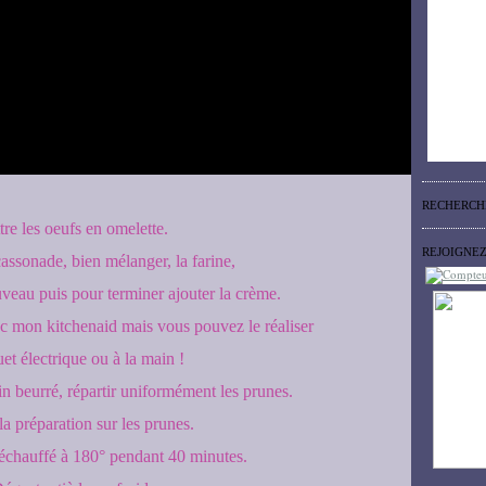
RECHERCH
tre les oeufs en omelette.
REJOIGNE
cassonade, bien mélanger, la farine,
veau puis pour terminer ajouter la crème.
avec mon kitchenaid mais vous pouvez le réaliser
et électrique ou à la main !
n beurré, répartir uniformément les prunes.
la préparation sur les prunes.
réchauffé à 180° pendant 40 minutes.