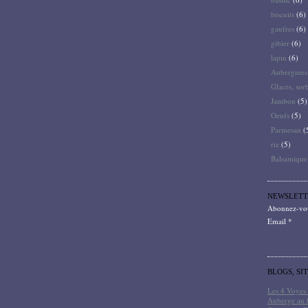
biscuits
(6)
gaufres
(6)
gibier
(6)
lapin
(6)
Aubergines
Glaces, sor
Jambon
(5)
Oeufs
(5)
Parmesan
(
riz
(5)
Balsamique
NEWSLETT
Abonnez-vous
Email
BLOGS, SI
Les 4 Voyes 
Auberge au 