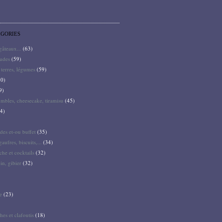
ÉGORIES
 gâteaux...
(63)
audes
(59)
terres, légumes
(59)
0)
9)
mbles, cheesecake, tiramisu
(45)
4)
des et-ou buffet
(35)
gaufres, biscuits,...
(34)
he et cocktails
(32)
pin, gibier
(32)
e
(23)
hes et clafoutis
(18)