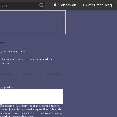
Connexion
+
Créer mon blog
TION
og de Cuisine passion
: A toutes celles et ceux qui comme moi sont
e cuisine
ine passion
Côté passion : La cuisine pour moi est une passion.
 quand je reçois mais aussi au quotidien. J'aimerais,
on aucune, prouver qu'avec trois fois rien et peu de
t réaliser de succulents mets.