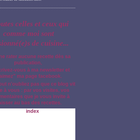
outes celles et ceux qui
comme moi sont
sionné(e)s de cuisine...
ne rater aucune recette dès sa
publication,
crivez-vous à ma newsletter et
aimez" ma page facebook.
out n'oubliez pas que ce blog vit
e à vous : par vos visites, vos
entaires que je vous invite à
aisser au bas des recettes.