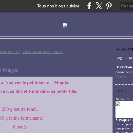
Tous nos blogs cuisine
PRÉSENTA
 AU PARMESAN
SOUPE AU POTIMARRON >>
Blog
: Le bl
Description
de Magda
passionnés d
Contact
il à "ma vieille petite soeur" Magda.
na, sa fille et Emmeline, sa petite-fille.
PROFIL
Name :
Cuis
250 g beurre fondu
00 g farine fermentante
À Propos :
J'aime épater
6 oeufs
sans prétenti
temps on peu