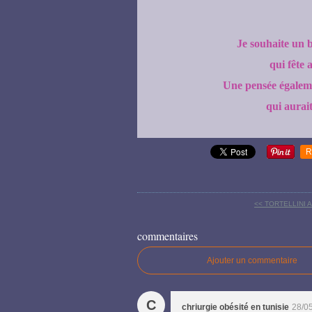
Je souhaite un 
qui fête 
Une pensée égalem
qui aurait
R
<< TORTELLINI
commentaires
Ajouter un commentaire
C
chriurgie obésité en tunisie
28/0