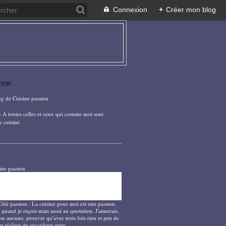
Connexion
+
Créer mon blog
TION
og de Cuisine passion
: A toutes celles et ceux qui comme moi sont
e cuisine
ine passion
Côté passion : La cuisine pour moi est une passion.
 quand je reçois mais aussi au quotidien. J'aimerais,
on aucune, prouver qu'avec trois fois rien et peu de
t réaliser de succulents mets.