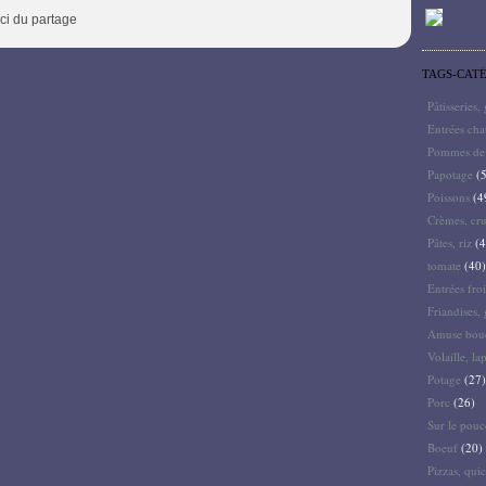
rci du partage
TAGS-CAT
Pâtisseries,
Entrées ch
Pommes de 
Papotage
(5
Poissons
(4
Crèmes, cru
Pâtes, riz
(4
tomate
(40)
Entrées froi
Friandises, 
Amuse bouc
Volaille, la
Potage
(27)
Porc
(26)
Sur le pouc
Boeuf
(20)
Pizzas, quic