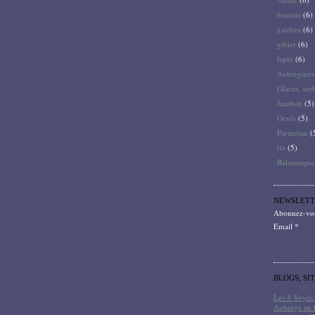
biscuits
(6)
gaufres
(6)
gibier
(6)
lapin
(6)
Aubergines
Glaces, sor
Jambon
(5)
Oeufs
(5)
Parmesan
(
riz
(5)
Balsamique
NEWSLETT
Abonnez-vous
Email
BLOGS, SI
Les 4 Voyes 
Auberge au 