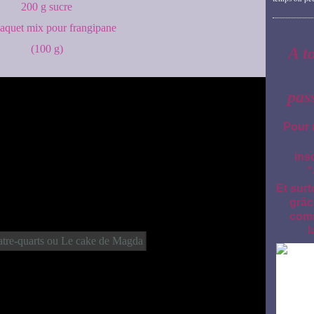
200 g sucre
paquet mix pour frangipane
(100 g)
A t
pas
Pour 
ins
"
Et surt
grâc
comm
l