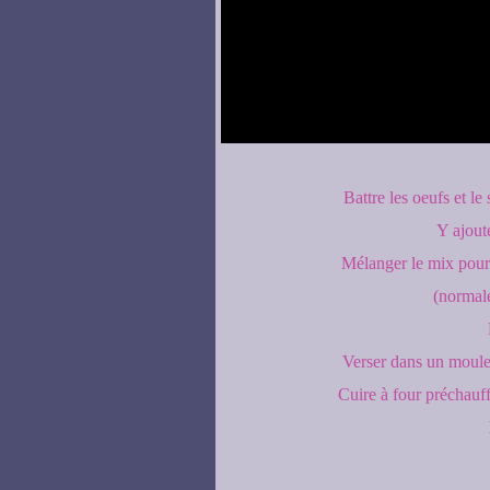
Battre les oeufs et le
Y ajoute
Mélanger le mix pour 
(normale
Verser dans un moule à
Cuire à four préchauff