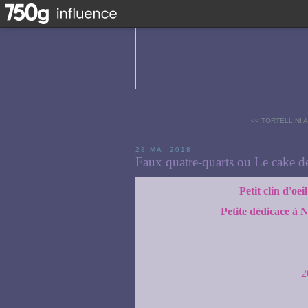
<< TORTELLINI
28 MAI 2018
Faux quatre-quarts ou Le cake 
Petit clin d'oe
Petite dédicace à Na
2