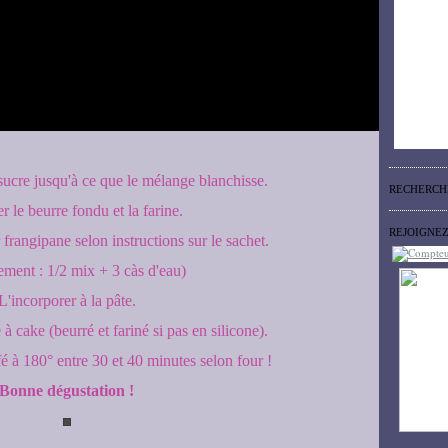
 sucre jusqu'à ce que le mélange blanchisse.
RECHERCH
r le beurre fondu et la farine.
REJOIGNE
frangipane selon instructions sur le sachet.
ment : 1/2 mix + 3 càs d'eau)
L'incorporer à la pâte.
 cake (beurré et fariné si pas en silicone).
é à 180° entre 30 et 40 minutes selon four !
Bonne dégustation !