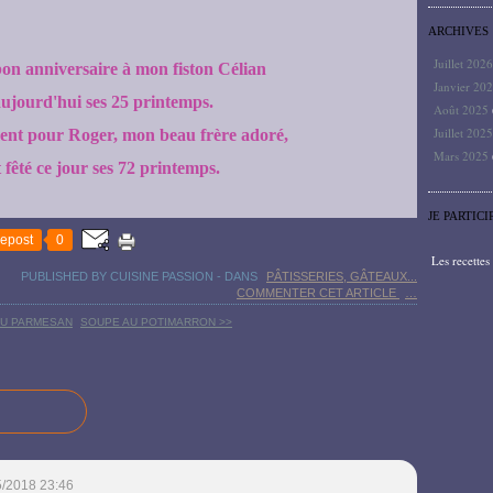
ARCHIVES
Juillet 202
bon anniversaire à mon fiston Célian
Janvier 20
aujourd'hui ses 25 printemps.
Août 2025
Juillet 202
ent pour Roger, mon beau frère adoré,
Mars 2025
 fêté ce jour ses 72 printemps.
JE PARTICI
epost
0
Les recette
PUBLISHED BY CUISINE PASSION
-
DANS
PÂTISSERIES, GÂTEAUX...
COMMENTER CET ARTICLE
…
 AU PARMESAN
SOUPE AU POTIMARRON >>
5/2018 23:46