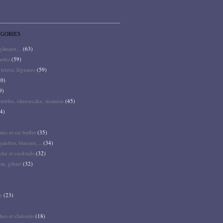
ÉGORIES
 gâteaux...
(63)
audes
(59)
terres, légumes
(59)
0)
9)
mbles, cheesecake, tiramisu
(45)
4)
des et-ou buffet
(35)
gaufres, biscuits,...
(34)
he et cocktails
(32)
pin, gibier
(32)
e
(23)
hes et clafoutis
(18)