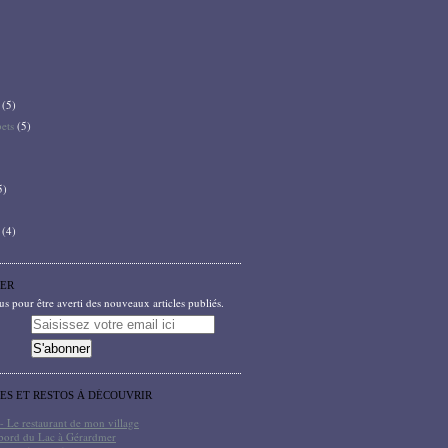
(5)
bets
(5)
5)
(4)
ER
 pour être averti des nouveaux articles publiés.
TES ET RESTOS À DÉCOUVRIR
- Le restaurant de mon village
bord du Lac à Gérardmer