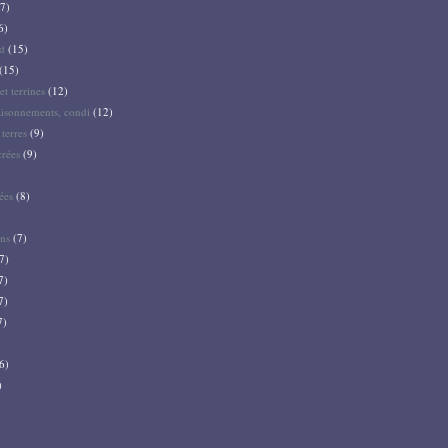
7)
6)
d
(15)
(15)
et terrines
(12)
aisonnements, condi
(12)
terres
(9)
crées
(9)
ées
(8)
)
ns
(7)
7)
7)
7)
7)
6)
)