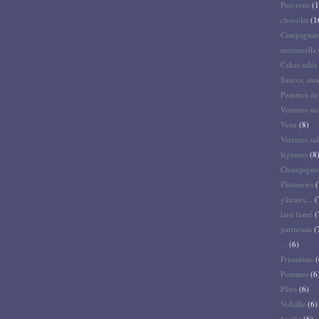
Poivrons
(1
chocolat
(1
Campagnar
mozzarella
Cakes salés 
Sauces, ass
Pommes de 
Verrines su
Veau
(8)
Verrines sal
légumes
(8
Champigno
Pâtisseries
(
gâteaux...
(
lard fumé
(
parmesan
(
...
(6)
Friandises
(
Pommes
(6
Pâtes
(6)
Volaille
(6)
basilic
(6)