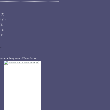
6
(2)
26
(1)
(1)
5
(1)
(1)
PE
s de mon blog sont référencées sur