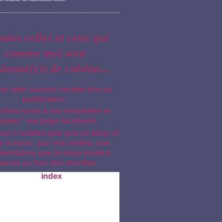
outes celles et ceux qui
comme moi sont
sionné(e)s de cuisine...
ne rater aucune recette dès sa
publication,
crivez-vous à ma newsletter et
aimez" ma page facebook.
out n'oubliez pas que ce blog vit
e à vous : par vos visites, vos
entaires que je vous invite à
aisser au bas des recettes.