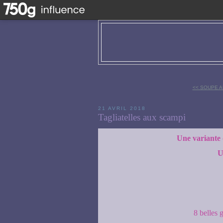
<< SOUPE 
21 AVRIL 2018
Tagliatelles aux scampi
Une variante 
U
8 belles 