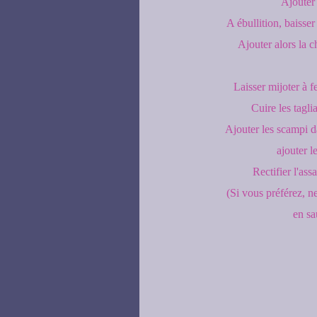
Ajouter 
A ébullition, baisser
Ajouter alors la c
Laisser mijoter à f
Cuire les tagli
Ajouter les scampi da
ajouter le
Rectifier l'ass
(Si vous préférez, ne
en sa