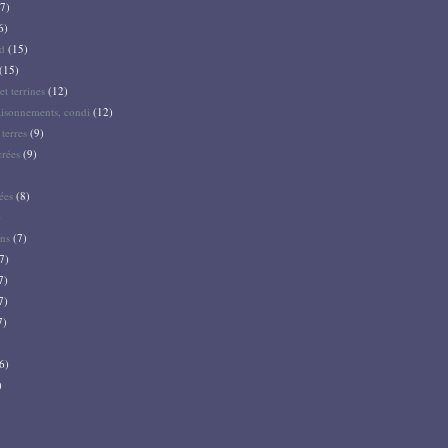
7)
6)
d
(15)
(15)
et terrines
(12)
aisonnements, condi
(12)
terres
(9)
crées
(9)
ées
(8)
)
ns
(7)
7)
7)
7)
7)
6)
)