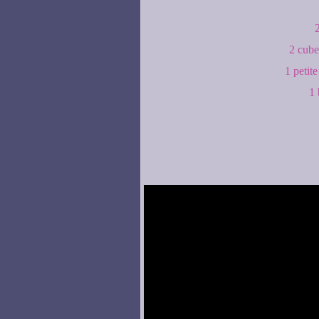
2
2 cub
1 petit
1 