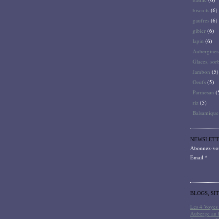
biscuits
(6)
gaufres
(6)
gibier
(6)
lapin
(6)
Aubergines
Glaces, sor
Jambon
(5)
Oeufs
(5)
Parmesan
(
riz
(5)
Balsamique
NEWSLETT
Abonnez-vous
Email
BLOGS, SI
Les 4 Voyes 
Auberge au 