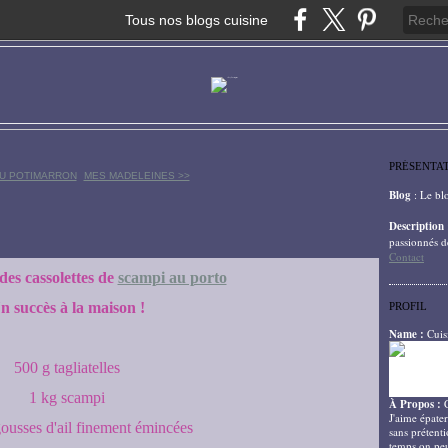
Tous nos blogs cuisine
PRÉSENTA
AU POTIMARRON
MES MADELEINES >>
Blog
: Le bl
Description
passionnés d
Contact
des cassolettes de
scampi au porto
n succès à la maison !
PROFIL
Name :
Cuis
500 g tagliatelles
1 kg scampi
À Propos :
J'aime épater
gousses d'ail finement émincées
sans prétenti
temps on peu