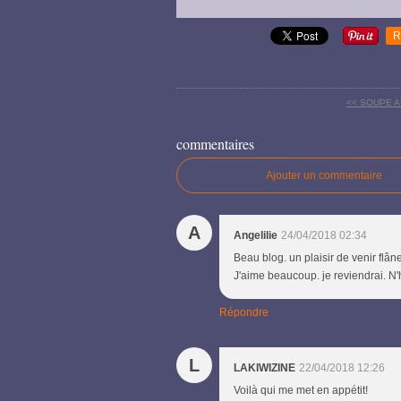
R
<< SOUPE 
commentaires
Ajouter un commentaire
A
Angelilie
24/04/2018 02:34
Beau blog. un plaisir de venir flân
J'aime beaucoup. je reviendrai. N'h
Répondre
L
LAKIWIZINE
22/04/2018 12:26
Voilà qui me met en appétit!