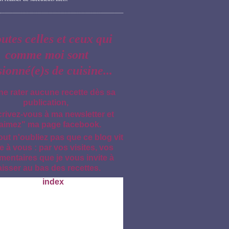
outes celles et ceux qui
comme moi sont
sionné(e)s de cuisine...
ne rater aucune recette dès sa
publication,
crivez-vous à ma newsletter et
aimez" ma page facebook.
out n'oubliez pas que ce blog vit
e à vous : par vos visites, vos
entaires que je vous invite à
aisser au bas des recettes.