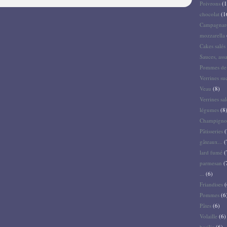
Poivrons
(1
chocolat
(1
Campagnar
mozzarella
Cakes salés 
Sauces, ass
Pommes de 
Verrines su
Veau
(8)
Verrines sal
légumes
(8
Champigno
Pâtisseries
(
gâteaux...
(
lard fumé
(
parmesan
(
...
(6)
Friandises
(
Pommes
(6
Pâtes
(6)
Volaille
(6)
basilic
(6)