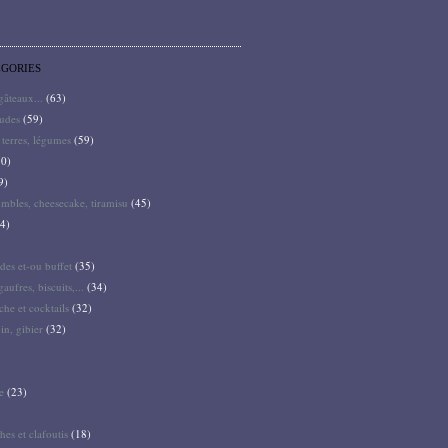
ÉGORIES
 gâteaux...
(63)
audes
(59)
terres, légumes
(59)
0)
9)
mbles, cheesecake, tiramisu
(45)
4)
des et-ou buffet
(35)
gaufres, biscuits,...
(34)
he et cocktails
(32)
pin, gibier
(32)
e
(23)
hes et clafoutis
(18)