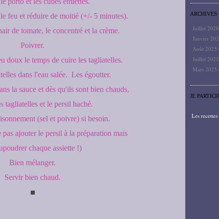
le porto et les cubes émiettés.
ARCHIVES
 le feu et réduire de moitié (+/- 5 minutes).
Juillet 202
hair de tomate, le concentré et la crème.
Janvier 20
Poivrer.
Août 2025
Juillet 202
eu doux le temps de cuire les tagliatelles.
Mars 2025
atelles dans l'eau salée. Les égoutter.
ns la sauce et dès qu'ils sont bien chauds,
JE PARTICI
s tagliatelles et le persil haché.
Les recette
aisonnement (sel et poivre) si besoin.
 pas ajouter le persil à la préparation mais
upoudrer chaque assiette !)
Bien mélanger.
Servir bien chaud.