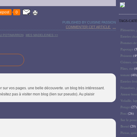
epost
0
TAGS-CAT
PUBLISHED BY CUISINE PASSION
COMMENTER CET ARTICLE
…
Pâtisseries,
AU POTIMARRON
MES MADELEINES >>
Entrées ch
Pommes de 
Papotage
(5
Poissons
(4
Crèmes, cru
Pâtes, riz
(4
tomate
(40)
Entrées froi
Friandises, 
er sur vos pages. une belle découverte. un blog très intéressant.
Amuse bouc
ésitez pas à visiter mon blog (lien sur pseudo). Au plaisir
Volaille, la
Potage
(27)
Porc
(26)
Sur le pouc
Boeuf
(20)
Pizzas, quic