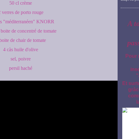
50 cl crème
 verres de porto rouge
es "méditerranéen" KNORR
A t
e boite de concentré de tomate
boite de chair de tomate
pas
4 càs huile d'olive
Pour 
sel, poivre
persil haché
ins
"
Et surt
grâc
comm
l