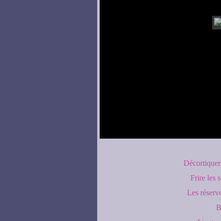
Décortiquer 
Frire les 
Les réserve
B