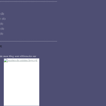
6
(2)
26
(1)
(1)
5
(1)
(1)
PE
s de mon blog sont référencées sur