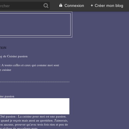
Connexion
+
Créer mon blog
TION
og de Cuisine passion
: A toutes celles et ceux qui comme moi sont
e cuisine
ine passion
Côté passion : La cuisine pour moi est une passion.
 quand je reçois mais aussi au quotidien. J'aimerais,
on aucune, prouver qu'avec trois fois rien et peu de
t réaliser de succulents mets.