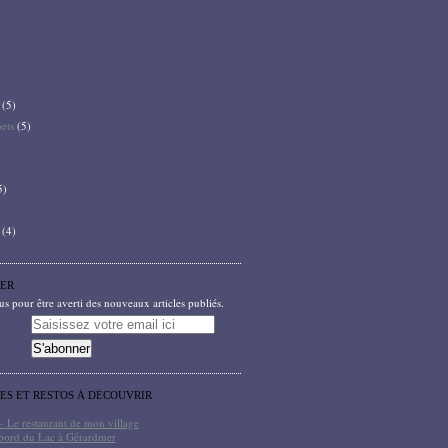
(5)
bets
(5)
5)
(4)
ER
 pour être averti des nouveaux articles publiés.
TES ET RESTOS À DÉCOUVRIR
- Le restaurant de mon village
bord du Lac à Gérardmer