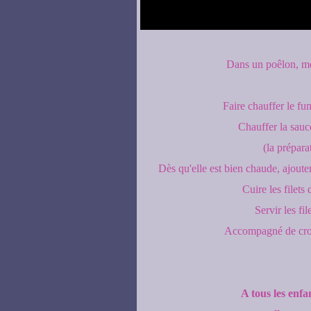
Dans un poêlon, mél
Faire chauffer le fum
Chauffer la sauc
(la prépara
Dès qu'elle est bien chaude, ajouter 
Cuire les filets
Servir les fi
Accompagné de croq
A tous les enfa