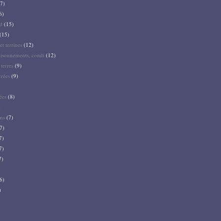
7)
6)
d
(15)
(15)
et terrines
(12)
aisonnements, condi
(12)
terres
(9)
crées
(9)
ées
(8)
)
ns
(7)
7)
7)
7)
7)
6)
)