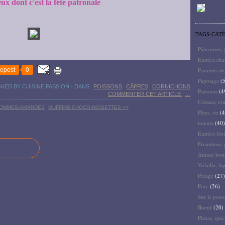
ceux dont c'est la fête patronale
TAGS-CAT
Pâtisseries,
Entrées ch
epost
0
Pommes de 
Papotage
(5
SHED BY CUISINE PASSION
-
DANS
POISSONS
CÂPRES
CORNICHONS
Poissons
(4
COMMENTER CET ARTICLE
…
Crèmes, cru
POMMES-AMANDES
MUFFINS CHOCO-NOISETTES >>
Pâtes, riz
(4
tomate
(40)
Entrées froi
Friandises, 
Amuse bouc
Volaille, la
Potage
(27)
Porc
(26)
Sur le pouc
Boeuf
(20)
Pizzas, quic