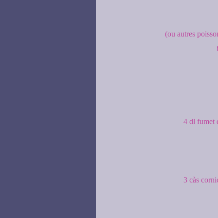
(ou autres poisson
4 dl fumet 
3 càs corn