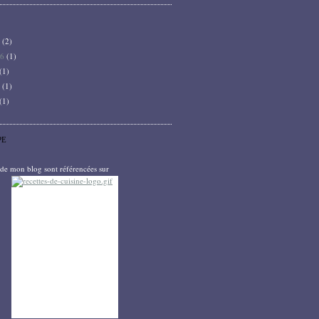
6
(2)
26
(1)
(1)
5
(1)
(1)
PE
s de mon blog sont référencées sur