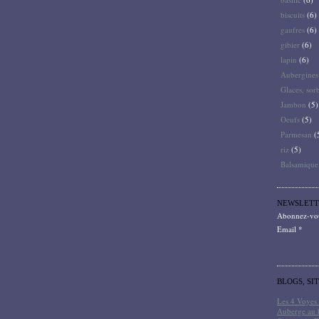
biscuits
(6)
gaufres
(6)
gibier
(6)
lapin
(6)
Aubergines
Glaces, sor
Jambon
(5)
Oeufs
(5)
Parmesan
(
riz
(5)
Balsamique
NEWSLETT
Abonnez-vous
Email
BLOGS, SI
Les 4 Voyes 
Auberge au 