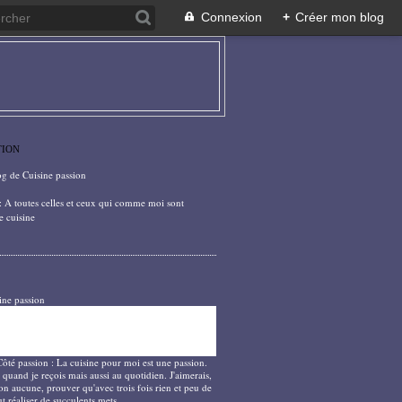
Connexion
+
Créer mon blog
TION
og de Cuisine passion
: A toutes celles et ceux qui comme moi sont
e cuisine
ine passion
Côté passion : La cuisine pour moi est une passion.
 quand je reçois mais aussi au quotidien. J'aimerais,
on aucune, prouver qu'avec trois fois rien et peu de
t réaliser de succulents mets.