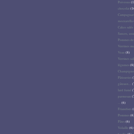
Poivrons
(1
chocolat
(1
Campagnar
mozzarella
Cakes salés 
Sauces, ass
Pommes de 
Verrines su
Veau
(8)
Verrines sal
légumes
(8
Champigno
Pâtisseries
(
gâteaux...
(
lard fumé
(
parmesan
(
...
(6)
Friandises
(
Pommes
(6
Pâtes
(6)
Volaille
(6)
basilic
(6)