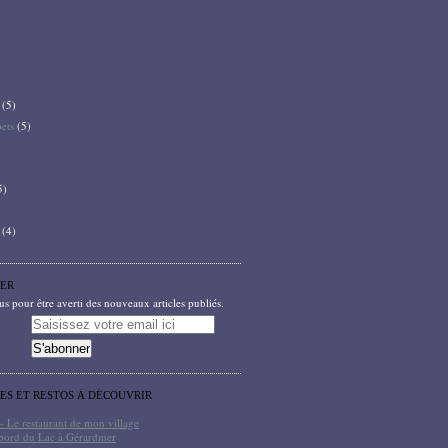
(5)
bets
(5)
5)
(4)
ER
 pour être averti des nouveaux articles publiés.
TES ET RESTOS À DÉCOUVRIR
- Le restaurant de mon village
bord du Lac à Gérardmer