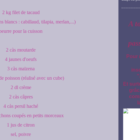
2 kg filet de tacaud
s blancs : cabillaud, tilapia, merlan,...)
A t
beurre pour la cuisson
pas
2 càs moutarde
Pour 
4 jaunes d'oeufs
3 càs maïzena
ins
"
de poisson (réalisé avec un cube)
Et surt
2 dl crème
grâc
comm
2 càs câpres
l
4 càs persil haché
ichons coupés en petits morceaux
1 jus de citron
sel, poivre