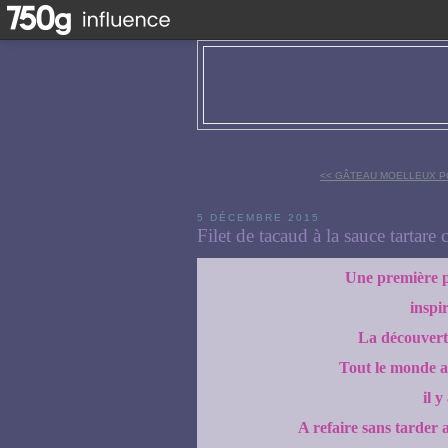
<< GÂTEAU MOELLEUX 
5 DÉCEMBRE 2015
Filet de tacaud à la sauce tartare
Une première p
inspi
La découvert
Tout le monde a 
il 
A refaire sans tarder 