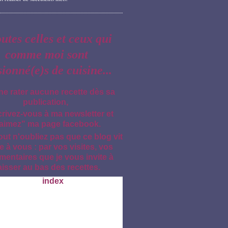
outes celles et ceux qui
comme moi sont
sionné(e)s de cuisine...
ne rater aucune recette dès sa
publication,
crivez-vous à ma newsletter et
aimez" ma page facebook.
out n'oubliez pas que ce blog vit
e à vous : par vos visites, vos
entaires que je vous invite à
aisser au bas des recettes.