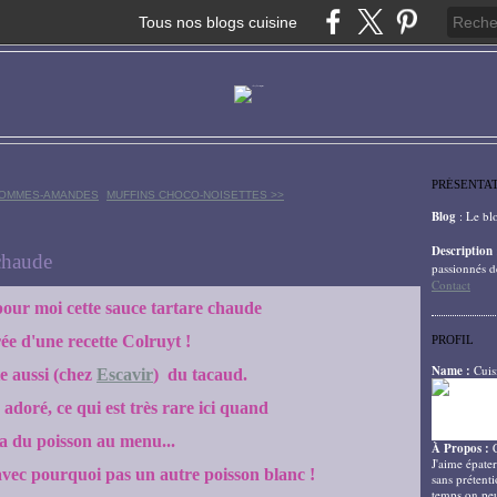
Tous nos blogs cuisine
PRÉSENTA
POMMES-AMANDES
MUFFINS CHOCO-NOISETTES >>
Blog
: Le bl
Description
 chaude
passionnés d
Contact
our moi cette sauce tartare chaude
rée d'une recette Colruyt !
PROFIL
Name :
Cuis
e aussi (chez
Escavir
) du tacaud.
adoré, ce qui est très rare ici quand
y a du poisson au menu...
À Propos :
J'aime épater
avec pourquoi pas un autre poisson blanc !
sans prétenti
temps on peu