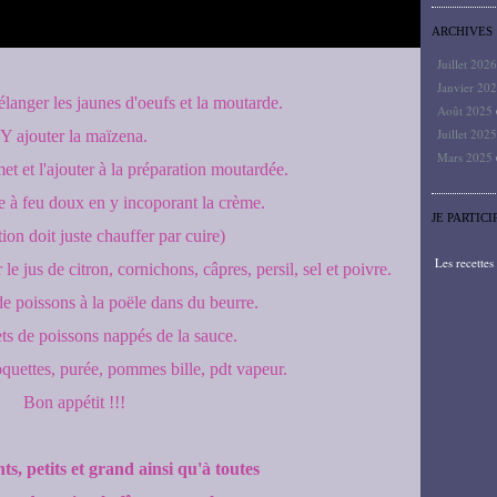
ARCHIVES
Juillet 202
Janvier 20
anger les jaunes d'oeufs et la moutarde.
Août 2025
Juillet 202
Y ajouter la maïzena.
Mars 2025
et et l'ajouter à la préparation moutardée.
e à feu doux en y incoporant la crème.
JE PARTICI
tion doit juste chauffer par cuire)
Les recette
le jus de citron, cornichons, câpres, persil, sel et poivre.
 de poissons à la poële dans du beurre.
lets de poissons nappés de la sauce.
uettes, purée, pommes bille, pdt vapeur.
Bon appétit !!!
nts, petits et grand ainsi qu'à toutes