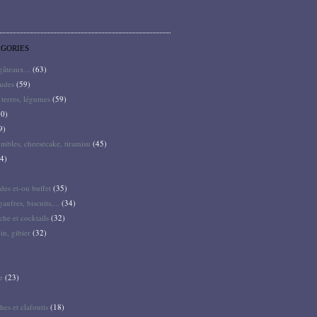
ÉGORIES
 gâteaux...
(63)
audes
(59)
terres, légumes
(59)
0)
9)
mbles, cheesecake, tiramisu
(45)
4)
des et-ou buffet
(35)
gaufres, biscuits,...
(34)
he et cocktails
(32)
pin, gibier
(32)
e
(23)
hes et clafoutis
(18)