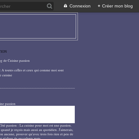
Connexion
+
Créer mon blog
TION
og de Cuisine passion
: A toutes celles et ceux qui comme moi sont
e cuisine
ine passion
Côté passion : La cuisine pour moi est une passion.
 quand je reçois mais aussi au quotidien. J'aimerais,
on aucune, prouver qu'avec trois fois rien et peu de
t réaliser de succulents mets.