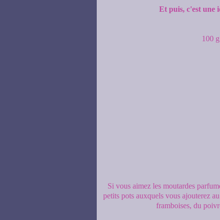
Et puis, c'est une
100 g
Si vous aimez les moutardes parfumées
petits pots auxquels vous ajouterez au
framboises, du poivre