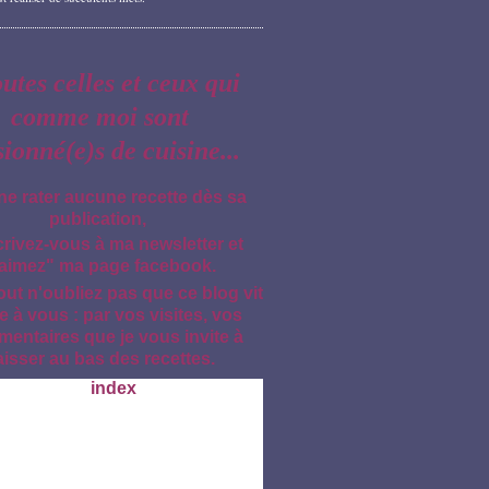
outes celles et ceux qui
comme moi sont
sionné(e)s de cuisine...
ne rater aucune recette dès sa
publication,
crivez-vous à ma newsletter et
aimez" ma page facebook.
out n'oubliez pas que ce blog vit
e à vous : par vos visites, vos
entaires que je vous invite à
aisser au bas des recettes.