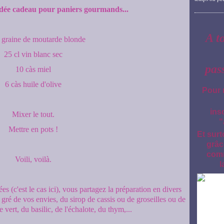
 idée cadeau pour paniers gourmands...
A t
 graine de moutarde blonde
25 cl vin blanc sec
pas
10 càs miel
6 càs huile d'olive
Pour 
ins
Mixer le tout.
"
Mettre en pots !
Et surt
grâc
comm
Voili, voilà.
l
 (c'est le cas ici), vous partagez la préparation en divers
 gré de vos envies, du sirop de cassis ou de groseilles ou de
 vert, du basilic, de l'échalote, du thym,...