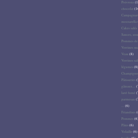
Poivrons
(1
chocolat
(1
Campagnar
mozzarella
Cakes salés 
Sauces, ass
Pommes de 
Verrines su
Veau
(8)
Verrines sal
légumes
(8
Champigno
Pâtisseries
(
gâteaux...
(
lard fumé
(
parmesan
(
...
(6)
Friandises
(
Pommes
(6
Pâtes
(6)
Volaille
(6)
basilic
(6)