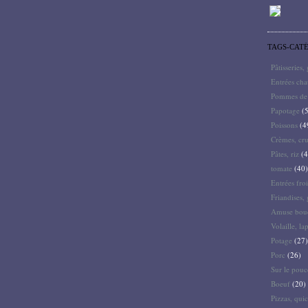
TAGS-CAT
Pâtisseries,
Entrées ch
Pommes de 
Papotage
(5
Poissons
(4
Crèmes, cru
Pâtes, riz
(4
tomate
(40)
Entrées froi
Friandises, 
Amuse bouc
Volaille, la
Potage
(27)
Porc
(26)
Sur le pouc
Boeuf
(20)
Pizzas, quic