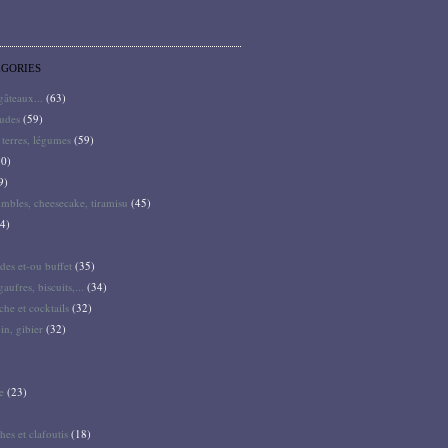
ÉGORIES
 gâteaux...
(63)
audes
(59)
terres, légumes
(59)
0)
9)
mbles, cheesecake, tiramisu
(45)
4)
des et-ou buffet
(35)
gaufres, biscuits,...
(34)
he et cocktails
(32)
pin, gibier
(32)
e
(23)
hes et clafoutis
(18)