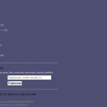
(5)
bets
(5)
5)
(4)
ER
 pour être averti des nouveaux articles publiés.
TES ET RESTOS À DÉCOUVRIR
- Le restaurant de mon village
bord du Lac à Gérardmer