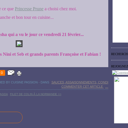
ir ce que
Princesse Prune
a choisi chez moi.
nche et bon tour en cuisine...
sha qui a vu le jour ce vendredi 21 février...
s Nini et Seb et grands parents Françoise et Fabian !
RECHERCH
REJOIGNE
0
HED BY CUISINE PASSION
-
DANS
SAUCES, ASSAISONNEMENTS, CONDI
COMMENTER CET ARTICLE
…
MAGDA
FILET DE COLIN À LA NORMANDE >>