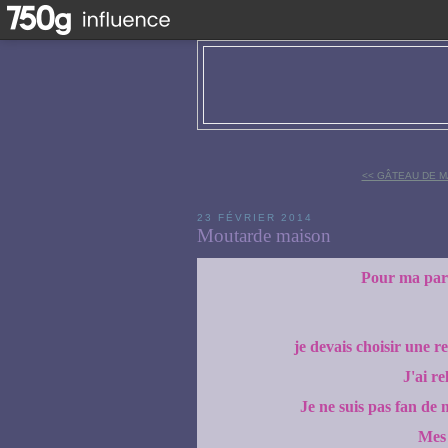
<< GÂTEAU DE 
23 FÉVRIER 2014
Moutarde maison
Pour ma part
je devais choisir une r
J'ai re
Je ne suis pas fan de 
Mes 