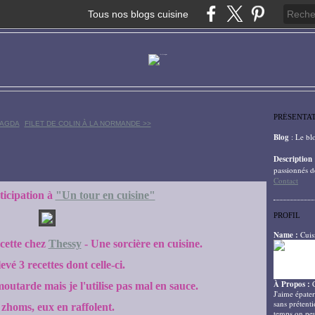
Tous nos blogs cuisine
PRÉSENTA
MAGDA
FILET DE COLIN À LA NORMANDE >>
Blog
: Le bl
Description
passionnés d
Contact
icipation à
"Un tour en cuisine"
PROFIL
Name :
Cuis
ecette chez
Thessy
- Une sorcière en cuisine.
levé 3 recettes dont celle-ci.
À Propos :
moutarde mais je l'utilise pas mal en sauce.
J'aime épater
sans prétenti
zhoms, eux en raffolent.
temps on peu