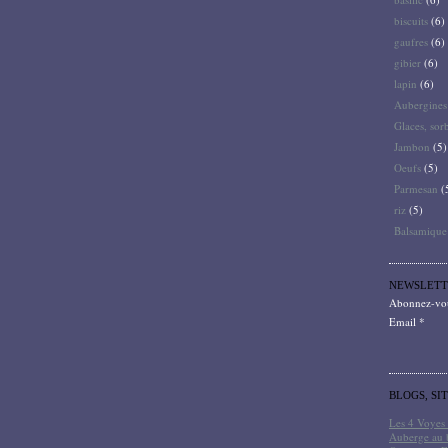
biscuits
(6)
gaufres
(6)
gibier
(6)
lapin
(6)
Aubergines
Glaces, sor
Jambon
(5)
Oeufs
(5)
Parmesan
(
riz
(5)
Balsamique
NEWSLETT
Abonnez-vous
Email
BLOGS, SI
Les 4 Voyes 
Auberge au 