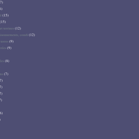
7)
6)
d
(15)
(15)
et terrines
(12)
aisonnements, condi
(12)
terres
(9)
crées
(9)
ées
(8)
)
ns
(7)
7)
7)
7)
7)
6)
)