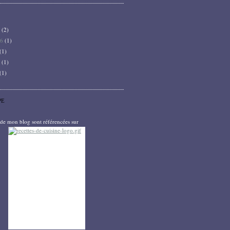
6
(2)
26
(1)
(1)
5
(1)
(1)
PE
s de mon blog sont référencées sur