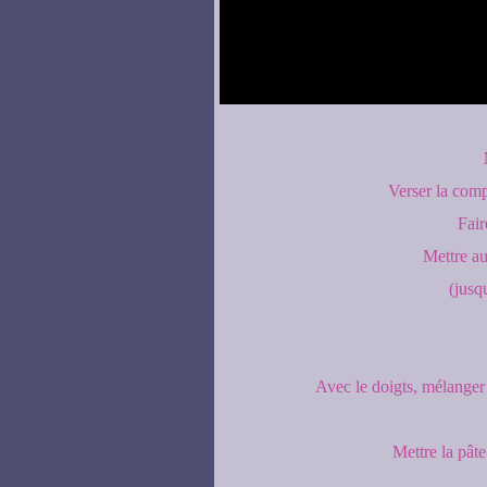
Verser la compo
Fair
Mettre au
(jusq
Avec le doigts, mélanger 
Mettre la pâte