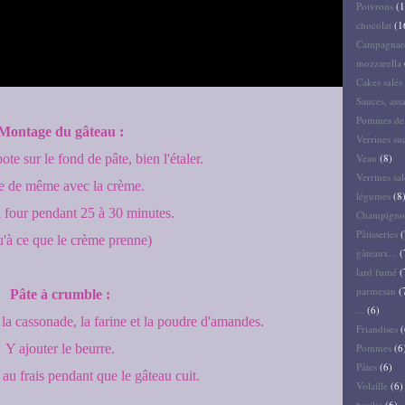
Poivrons
(1
chocolat
(1
Campagnar
mozzarella
Cakes salés 
Sauces, ass
Pommes de 
Montage du gâteau :
Verrines su
te sur le fond de pâte, bien l'étaler.
Veau
(8)
Verrines sal
e de même avec la crème.
légumes
(8
 four pendant 25 à 30 minutes.
Champigno
Pâtisseries
(
u'à ce que le crème prenne)
gâteaux...
(
lard fumé
(
parmesan
(
Pâte à crumble :
...
(6)
la cassonade, la farine et la poudre d'amandes.
Friandises
(
Y ajouter le beurre.
Pommes
(6
Pâtes
(6)
 au frais pendant que le gâteau cuit.
Volaille
(6)
basilic
(6)