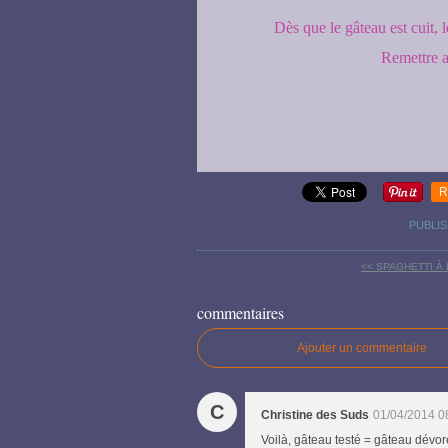
Dès que le gâteau est cuit, l
Remettre a
R
PUBLIS
<< SPAGHETTI À
commentaires
Ajouter un commentaire
C
Christine des Suds
01/04/2014 0
Voilà, gâteau testé = gâteau dévoré 