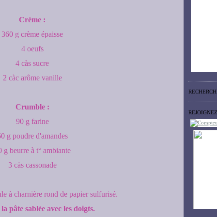
Crème :
360 g crème épaisse
4 oeufs
4 càs sucre
2 càc arôme vanille
RECHERCH
Crumble :
REJOIGNE
90 g farine
60 g poudre d'amandes
0 g beurre à t° ambiante
3 càs cassonade
 à charnière rond de papier sulfurisé.
la pâte sablée avec les doigts.