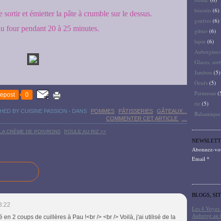
biscuits
(6)
e sortir et émietter la pâte à crumble sur le dessus.
gaufres
(6)
u four pendant 20 à 25 minutes.
gibier
(6)
lapin
(6)
Aubergines
Glaces, sor
Jambon
(5)
Oeufs
(5)
Parmesan
(
epost
0
riz
(5)
HED BY CUISINE PASSION
-
DANS
POMMES
PÂTISSERIES
GÂTEAUX...
Balsamique
COMMENTER CET ARTICLE
…
 LA CRÈME DE POIVRONS
POULE AU RIZ >>
NEWSLETT
Abonnez-vous
Email
BLOGS, SI
8:22
Les 4 Voyes 
Auberge au 
en 2 coups de cuillères à Pau !<br /> <br /> Voilà, j'ai utilisé de la