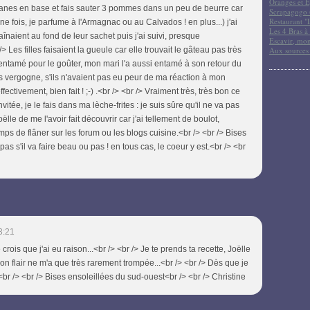
Oranges et E
nes en base et fais sauter 3 pommes dans un peu de beurre car
Scrapagogo (
Restaurant "
ine fois, je parfume à l'Armagnac ou au Calvados ! en plus...) j'ai
Les 4 Bras à 
aînaient au fond de leur sachet puis j'ai suivi, presque
Escavir, mon
/> Les filles faisaient la gueule car elle trouvait le gâteau pas très
Aux sources
nt entamé pour le goûter, mon mari l'a aussi entamé à son retour du
ans vergogne, s'ils n'avaient pas eu peur de ma réaction à mon
 effectivement, bien fait ! ;-) .<br /> <br /> Vraiment très, très bon ce
vitée, je le fais dans ma lèche-frites : je suis sûre qu'il ne va pas
oëlle de me l'avoir fait découvrir car j'ai tellement de boulot,
mps de flâner sur les forum ou les blogs cuisine.<br /> <br /> Bises
s s'il va faire beau ou pas ! en tous cas, le coeur y est.<br /> <br
3:21
 crois que j'ai eu raison...<br /> <br /> Je te prends ta recette, Joëlle
 mon flair ne m'a que très rarement trompée...<br /> <br /> Dès que je
!<br /> <br /> Bises ensoleillées du sud-ouest<br /> <br /> Christine