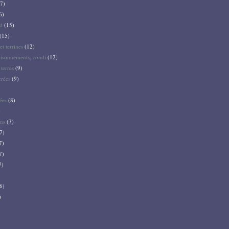
7)
6)
d
(15)
(15)
et terrines
(12)
aisonnements, condi
(12)
terres
(9)
crées
(9)
ées
(8)
)
ns
(7)
7)
7)
7)
7)
6)
)