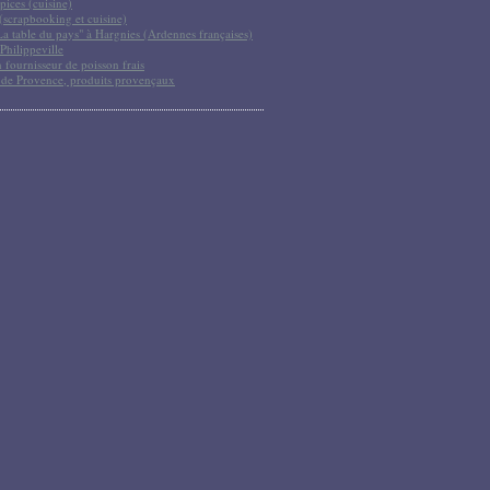
pices (cuisine)
scrapbooking et cuisine)
La table du pays" à Hargnies (Ardennes françaises)
Philippeville
 fournisseur de poisson frais
 de Provence, produits provençaux