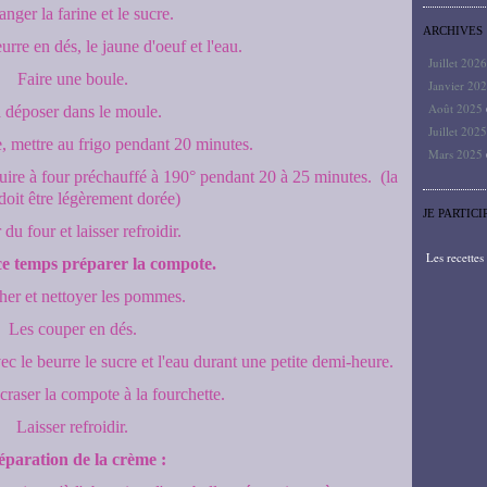
nger la farine et le sucre.
ARCHIVES
urre en dés, le jaune d'oeuf et l'eau.
Juillet 202
Faire une boule.
Janvier 20
Août 2025
 déposer dans le moule.
Juillet 202
, mettre au frigo pendant 20 minutes.
Mars 2025
cuire à four préchauffé à 190° pendant 20 à 25 minutes. (la
doit être légèrement dorée)
JE PARTICI
 du four et laisser refroidir.
Les recette
e temps préparer la compote.
her et nettoyer les pommes.
Les couper en dés.
ec le beurre le sucre et l'eau durant une petite demi-heure.
craser la compote à la fourchette.
Laisser refroidir.
éparation de la crème :