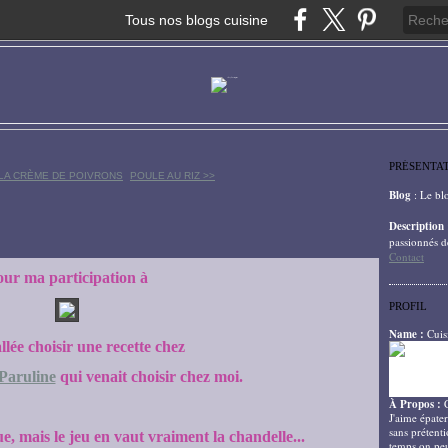
Tous nos blogs cuisine
PRÉSENTA
 LA CRÈME DE POIVRONS
POULE AU RIZ >>
Blog
: Le bl
Description
passionnés d
Contact
ur ma participation à
PROFIL
Name :
Cuis
allée choisir une recette chez
Paruline
qui venait choisir chez moi.
À Propos :
J'aime épater
sans prétenti
, mais le jeu en vaut vraiment la chandelle...
temps on peu