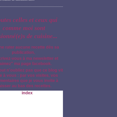
outes celles et ceux qui
comme moi sont
sionné(e)s de cuisine...
ne rater aucune recette dès sa
publication,
crivez-vous à ma newsletter et
aimez" ma page facebook.
out n'oubliez pas que ce blog vit
e à vous : par vos visites, vos
entaires que je vous invite à
aisser au bas des recettes.