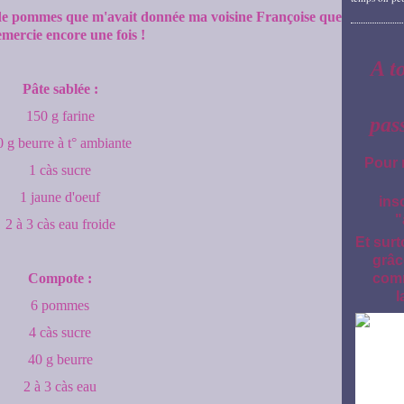
e de pommes que m'avait donnée ma voisine Françoise que
emercie encore une fois !
A t
Pâte sablée :
150 g farine
pas
0 g beurre à t° ambiante
Pour 
1 càs sucre
1 jaune d'oeuf
ins
"
2 à 3 càs eau froide
Et surt
grâc
Compote :
comm
l
6 pommes
4 càs sucre
40 g beurre
2 à 3 càs eau