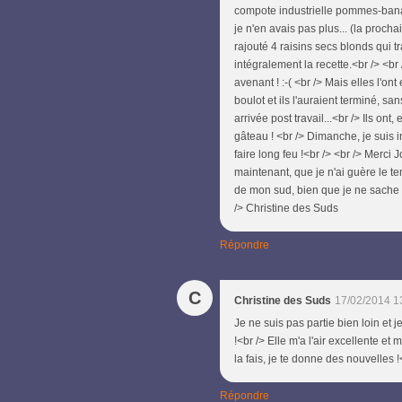
compote industrielle pommes-bana
je n'en avais pas plus... (la procha
rajouté 4 raisins secs blonds qui tr
intégralement la recette.<br /> <br 
avenant ! :-( <br /> Mais elles l'o
boulot et ils l'auraient terminé, s
arrivée post travail...<br /> Ils ont,
gâteau ! <br /> Dimanche, je suis in
faire long feu !<br /> <br /> Merci J
maintenant, que je n'ai guère le te
de mon sud, bien que je ne sache pa
/> Christine des Suds
Répondre
C
Christine des Suds
17/02/2014 1
Je ne suis pas partie bien loin et je
!<br /> Elle m'a l'air excellente et
la fais, je te donne des nouvelles 
Répondre