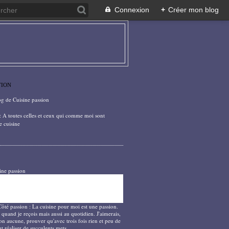
Connexion
+
Créer mon blog
TION
og de Cuisine passion
: A toutes celles et ceux qui comme moi sont
e cuisine
ine passion
Côté passion : La cuisine pour moi est une passion.
 quand je reçois mais aussi au quotidien. J'aimerais,
on aucune, prouver qu'avec trois fois rien et peu de
t réaliser de succulents mets.