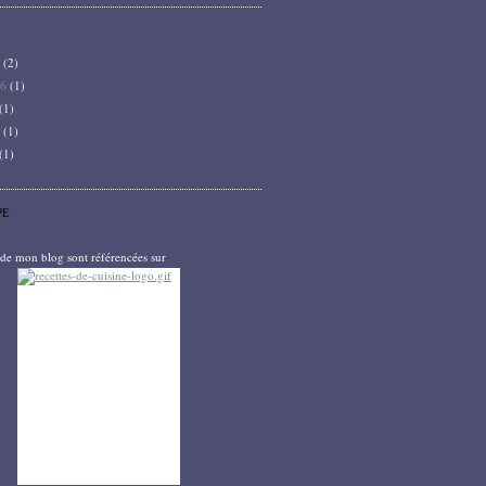
6
(2)
26
(1)
(1)
5
(1)
(1)
PE
s de mon blog sont référencées sur