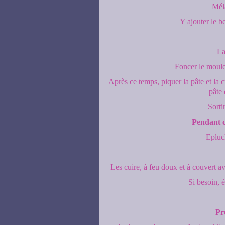
Méla
Y ajouter le be
La
Foncer le moule
Après ce temps, piquer la pâte et la 
pâte 
Sortir
Pendant c
Epluc
Les cuire, à feu doux et à couvert av
Si besoin, é
Pr