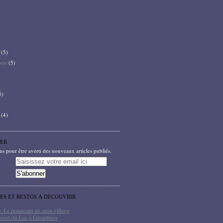
(5)
bets
(5)
5)
(4)
ER
 pour être averti des nouveaux articles publiés.
TES ET RESTOS À DÉCOUVRIR
- Le restaurant de mon village
bord du Lac à Gérardmer