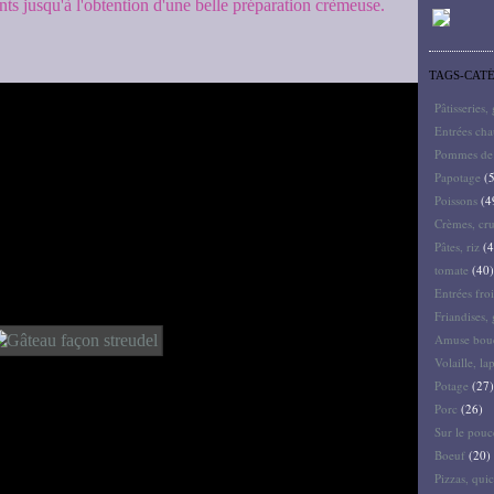
ents jusqu'à l'obtention d'une belle préparation crèmeuse.
TAGS-CAT
Pâtisseries,
Entrées ch
Pommes de 
Papotage
(5
Poissons
(4
Crèmes, cru
Pâtes, riz
(4
tomate
(40)
Entrées froi
Friandises, 
Amuse bouc
Volaille, la
Potage
(27)
Porc
(26)
Sur le pouc
Boeuf
(20)
Pizzas, quic