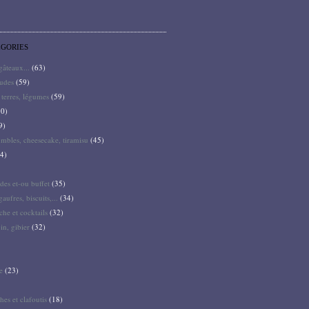
ÉGORIES
 gâteaux...
(63)
audes
(59)
terres, légumes
(59)
0)
9)
mbles, cheesecake, tiramisu
(45)
4)
des et-ou buffet
(35)
gaufres, biscuits,...
(34)
he et cocktails
(32)
pin, gibier
(32)
e
(23)
hes et clafoutis
(18)