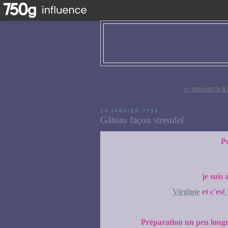
<< SPAGHETTI À
19 JANVIER 2014
Gâteau façon streudel
Po
je suis 
Virginie
et c'est
Préparation un peu longue