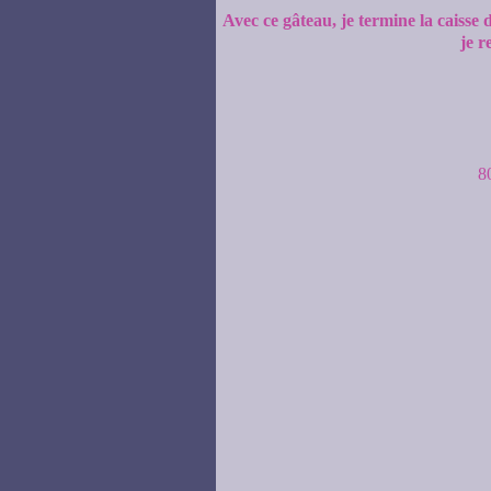
Avec ce gâteau, je termine la caiss
je r
8