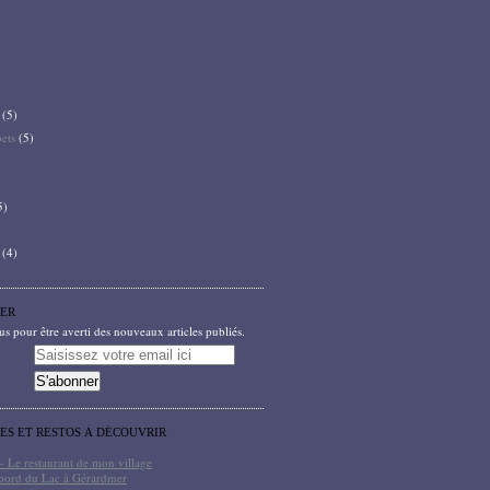
(5)
bets
(5)
5)
(4)
ER
 pour être averti des nouveaux articles publiés.
TES ET RESTOS À DÉCOUVRIR
- Le restaurant de mon village
bord du Lac à Gérardmer