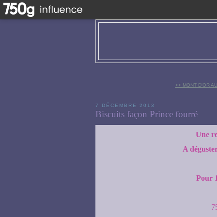
<< MONT D'OR A
7 DÉCEMBRE 2013
Biscuits façon Prince fourré
Une re
A déguster 
Pour 1
7