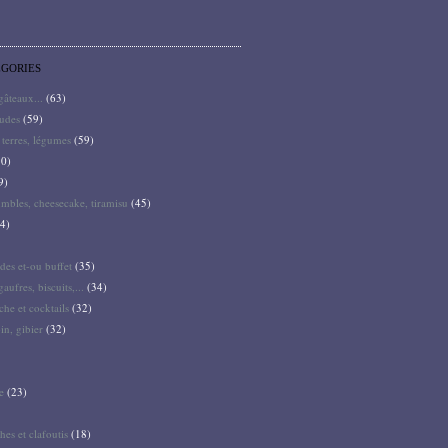
ÉGORIES
 gâteaux...
(63)
audes
(59)
terres, légumes
(59)
0)
9)
mbles, cheesecake, tiramisu
(45)
4)
des et-ou buffet
(35)
gaufres, biscuits,...
(34)
he et cocktails
(32)
pin, gibier
(32)
e
(23)
hes et clafoutis
(18)