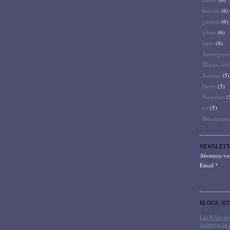
biscuits
(6)
gaufres
(6)
gibier
(6)
lapin
(6)
Aubergines
Glaces, sor
Jambon
(5)
Oeufs
(5)
Parmesan
(
riz
(5)
Balsamique
NEWSLETT
Abonnez-vous
Email
BLOGS, SI
Les 4 Voyes 
Auberge au 