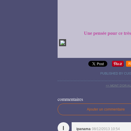
Une pensée pour ce très
R
PUBLISHED BY CUI
<< MONT D'OR A
commentaires
Ajouter un commentaire
I
ipanama
08/12/2013 10:54