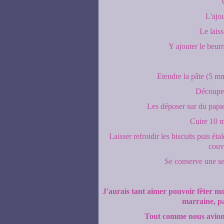
L'ajo
Le lais
Y ajouter le beurr
Etendre la pâte (5 mm
Découper 
Les déposer sur du papier
Cuire 10 m
Laisser refroidir les biscuits puis ét
couvr
Se conserve une se
J'aurais tant aimer pouvoir fêter 
marraine, p
Tout comme nous avions 