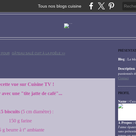
Tous nos blogs cuisine
PRÉSENTA
U FOUR
GÂTEAU SALÉ CUIT À LA POÊLE >>
Blog
: Le bl
Description
passionnés d
Contact
cette vue sur Cuisine TV !
avec une "tite jatte de café"...
PROFIL
Name :
Cuis
5 biscuits
(5 cm diamètre) :
150 g farine
À Propos :
J'aime épater
5 g beurre à t° ambiante
sans prétenti
temps on peu