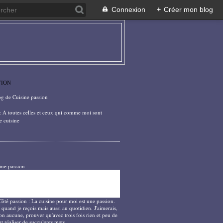
Connexion
+
Créer mon blog
TION
og de Cuisine passion
: A toutes celles et ceux qui comme moi sont
e cuisine
ine passion
Côté passion : La cuisine pour moi est une passion.
 quand je reçois mais aussi au quotidien. J'aimerais,
on aucune, prouver qu'avec trois fois rien et peu de
t réaliser de succulents mets.