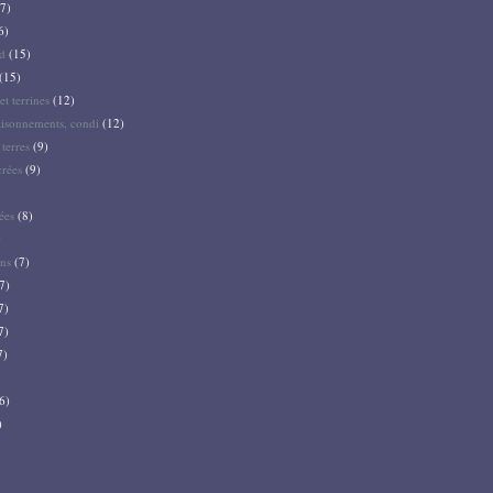
7)
6)
d
(15)
(15)
et terrines
(12)
aisonnements, condi
(12)
terres
(9)
crées
(9)
ées
(8)
)
ns
(7)
7)
7)
7)
7)
6)
)