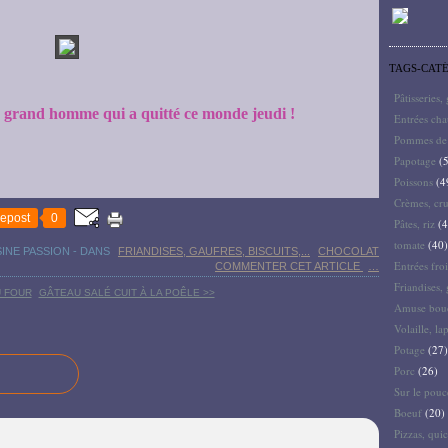
TAGS-CAT
Pâtisseries,
 grand homme qui a quitté ce monde jeudi !
Entrées ch
Pommes de 
Papotage
(5
Poissons
(4
Crèmes, cru
epost
0
Pâtes, riz
(4
tomate
(40)
SINE PASSION
-
DANS
FRIANDISES, GAUFRES, BISCUITS,...
CHOCOLAT
Entrées froi
COMMENTER CET ARTICLE
…
Friandises, 
U FOUR
GÂTEAU SALÉ CUIT À LA POÊLE >>
Amuse bouc
Volaille, la
Potage
(27)
Porc
(26)
Sur le pouc
Boeuf
(20)
Pizzas, quic