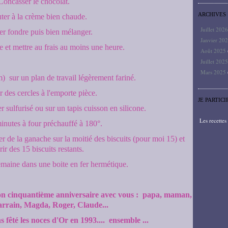
Concasser le chocolat.
ARCHIVES
uter à la crème bien chaude.
Juillet 202
ser fondre puis bien mélanger.
Janvier 20
e et mettre au frais au moins une heure.
Août 2025
Juillet 202
Mars 2025
) sur un plan de travail légèrement fariné.
des cercles à l'emporte pièce.
JE PARTICI
 sulfurisé ou sur un tapis cuisson en silicone.
Les recette
inutes à four préchauffé à 180°.
aler de la ganache sur la moitié des biscuits (pour moi 15) et
ir des 15 biscuits restants.
maine dans une boite en fer hermétique.
mon cinquantième anniversaire avec vous : papa, maman,
arrain, Magda, Roger, Claude...
fêté les noces d'Or en 1993.... ensemble ...