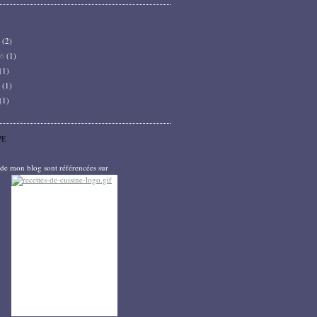
6
(2)
26
(1)
(1)
5
(1)
(1)
PE
s de mon blog sont référencées sur