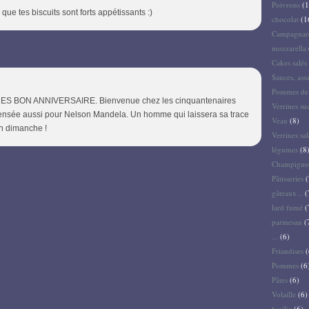
Poivrons
(1
 que tes biscuits sont forts appétissants :)
chocolat
(1
Campagnar
mozzarella
Cakes salés 
Sauces, ass
Pommes de 
n TRES BON ANNIVERSAIRE. Bienvenue chez les cinquantenaires
Verrines su
e pensée aussi pour Nelson Mandela. Un homme qui laissera sa trace
Veau
(8)
bon dimanche !
Verrines sal
légumes
(8
Champigno
Pâtisseries
(
gâteaux...
(
lard fumé
(
parmesan
(
...
(6)
Friandises
(
Pommes
(6
Pâtes
(6)
Volaille
(6)
basilic
(6)