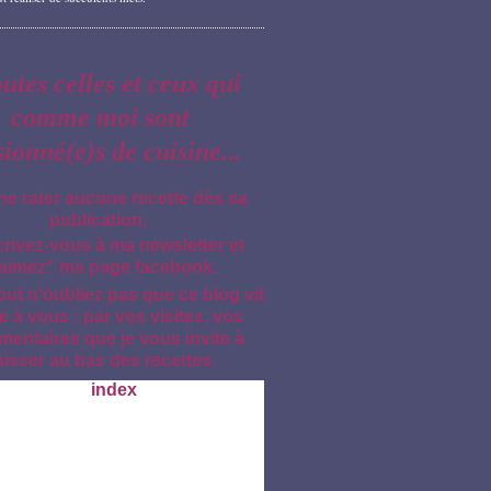
outes celles et ceux qui
comme moi sont
sionné(e)s de cuisine...
ne rater aucune recette dès sa
publication,
crivez-vous à ma newsletter et
aimez" ma page facebook.
out n'oubliez pas que ce blog vit
e à vous : par vos visites, vos
entaires que je vous invite à
aisser au bas des recettes.