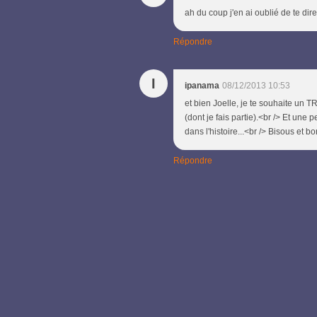
ah du coup j'en ai oublié de te dire
Répondre
I
ipanama
08/12/2013 10:53
et bien Joelle, je te souhaite u
(dont je fais partie).<br /> Et un
dans l'histoire...<br /> Bisous et 
Répondre