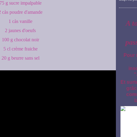
75 g sucre impalpable
2 càs poudre d'amande
1 càs vanille
A t
2 jaunes d'oeufs
100 g chocolat noir
pas
5 cl crème fraiche
Pour 
20 g beurre sans sel
ins
"
Et surt
grâc
comm
l