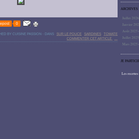
ARCHIVES
Juillet 202
epost
0
Janvier 20
Août 2025
HED BY CUISINE PASSION
-
DANS
SUR LE POUCE
SARDINES
TOMATE
Juillet 202
COMMENTER CET ARTICLE
…
Mars 2025
JE PARTICI
Les recette