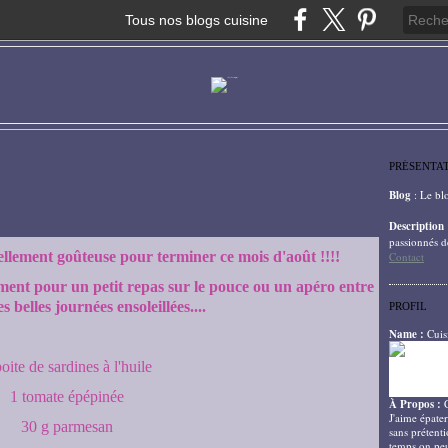
Tous nos blogs cuisine
PRÉSENTA
Blog
: Le bl
Description
passionnés d
 tellement goûteuse pour terminer ce mois d'août !!!!
Contact
ment pour un petit repas sur le pouce ou un apéro entre
s belles journées ensoleillées....
PROFIL
Name :
Cuis
oite de sardines à l'huile
1 tomate épépinée
À Propos :
J'aime épater
30 g parmesan
sans prétenti
temps on peu