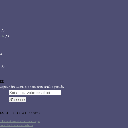
(5)
bets
(5)
5)
(4)
ER
 pour être averti des nouveaux articles publiés.
TES ET RESTOS À DÉCOUVRIR
- Le restaurant de mon village
bord du Lac à Gérardmer