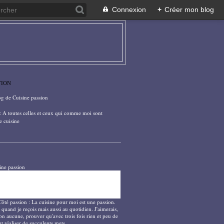
Connexion
+
Créer mon blog
TION
og de Cuisine passion
: A toutes celles et ceux qui comme moi sont
e cuisine
ine passion
Côté passion : La cuisine pour moi est une passion.
 quand je reçois mais aussi au quotidien. J'aimerais,
on aucune, prouver qu'avec trois fois rien et peu de
t réaliser de succulents mets.