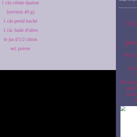
1 càs crème épaisse
(environ 40 g)
1 càs persil haché
A t
1 càc huile d'olive
le jus d'1/2 citron
pas
sel, poivre
Pour 
ins
"
Et surt
grâc
comm
l