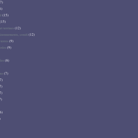
7)
6)
d
(15)
(15)
et terrines
(12)
aisonnements, condi
(12)
terres
(9)
crées
(9)
ées
(8)
)
ns
(7)
7)
7)
7)
7)
6)
)