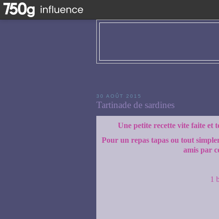
30 AOÛT 2015
Tartinade de sardines
Une petite recette vite faite et
Pour un repas tapas ou tout simple
amis par ce
1 b