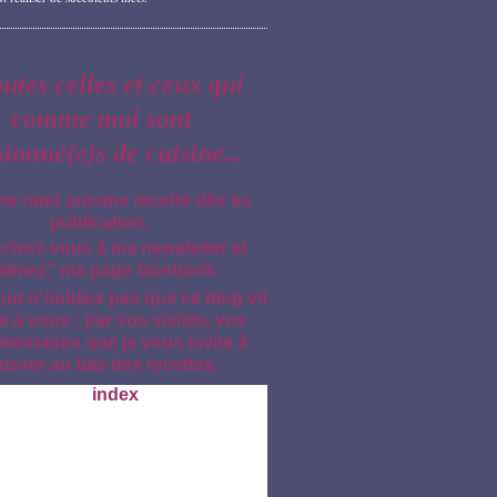
outes celles et ceux qui
comme moi sont
sionné(e)s de cuisine...
ne rater aucune recette dès sa
publication,
crivez-vous à ma newsletter et
aimez" ma page facebook.
out n'oubliez pas que ce blog vit
e à vous : par vos visites, vos
entaires que je vous invite à
aisser au bas des recettes.