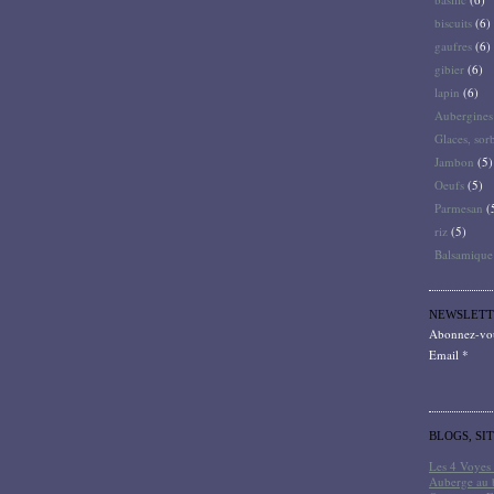
biscuits
(6)
gaufres
(6)
gibier
(6)
lapin
(6)
Aubergines
Glaces, sor
Jambon
(5)
Oeufs
(5)
Parmesan
(
riz
(5)
Balsamique
NEWSLETT
Abonnez-vous
Email
BLOGS, SI
Les 4 Voyes 
Auberge au 