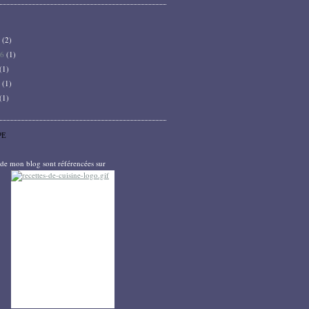
6
(2)
26
(1)
(1)
5
(1)
(1)
PE
s de mon blog sont référencées sur