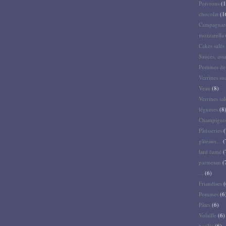
Poivrons
(1
chocolat
(1
Campagnar
mozzarella
Cakes salés 
Sauces, ass
Pommes de 
Verrines su
Veau
(8)
Verrines sal
légumes
(8
Champigno
Pâtisseries
(
gâteaux...
(
lard fumé
(
parmesan
(
...
(6)
Friandises
(
Pommes
(6
Pâtes
(6)
Volaille
(6)
basilic
(6)