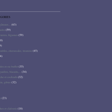
ÉGORIES
 gâteaux...
(63)
audes
(59)
terres, légumes
(59)
0)
9)
mbles, cheesecake, tiramisu
(45)
4)
des et-ou buffet
(35)
gaufres, biscuits,...
(34)
he et cocktails
(32)
pin, gibier
(32)
e
(23)
hes et clafoutis
(18)