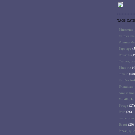
TAGS-CAT
Pâtisseries,
Entrées ch
Pommes de 
Papotage
(5
Poissons
(4
Crèmes, cru
Pâtes, riz
(4
tomate
(40)
Entrées froi
Friandises, 
Amuse bouc
Volaille, la
Potage
(27)
Porc
(26)
Sur le pouc
Boeuf
(20)
Pizzas, quic