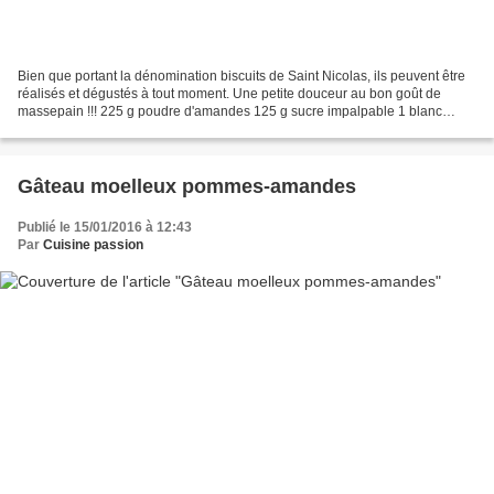
Bien que portant la dénomination biscuits de Saint Nicolas, ils peuvent être
réalisés et dégustés à tout moment. Une petite douceur au bon goût de
massepain !!! 225 g poudre d'amandes 125 g sucre impalpable 1 blanc
d'oeuf 1 à 2 gouttes extrait d'amandes Battre...
Gâteau moelleux pommes-amandes
Publié le 15/01/2016 à 12:43
Par
Cuisine passion