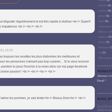
biscuits
(6)
gaufres
(6)
gibier
(6)
lapin
(6)
ut déguster régulièrement et est très rapide à réaliser.<br /> Super!!
Aubergines
 impatience.<br /> <br /> <br />
Glaces, sor
Jambon
(5)
Oeufs
(5)
Parmesan
(
011 10:25
riz
(5)
as toujours les recettes les plus élaborées les meilleures et
Balsamique
our les personnes n'aimant pas trop cuisiner... Si tu veux recevoir
> parution tu peux t'inscrire à la news et/ou sur ma page facebook
Cuisine passion".<br /> <br /> <br /> <br />
NEWSLETT
Abonnez-vous
Email
'adore les pommes ,je vais tester<br /> Bisous Dom<br /> <br />
BLOGS, SI
Les 4 Voyes 
Auberge au 