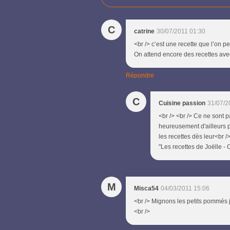
C
catrine
30/07/2011 01:30
<br /> c’est une recette que l’on pe
On attend encore des recettes avec
Répondre
C
Cuisine passion
31/07/2
<br /> <br /> Ce ne sont p
heureusement d'ailleurs p
les recettes dès leur<br /
"Les recettes de Joëlle - 
M
Misca54
04/03/2011 15:06
<br /> Mignons les petits pommés j
<br />