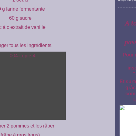
 g farine fermentante
60 g sucre
A t
c à c extrait de vanille
pas
ger tous les ingrédients.
Pour 
ins
"
Et surt
grâc
comm
l
er 2 pommes et les râper
(râpe à gros trous)