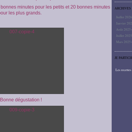
5 bonnes minutes pour les petits et 20 bonnes minutes
ARCHIVES
our les plus grands.
Juillet 202
Janvier 20
Août 2025
Juillet 202
Mars 2025
JE PARTICI
Les recette
Bonne dégustation !