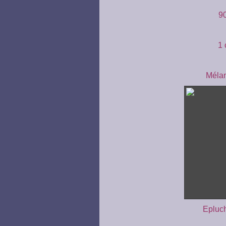
90
1 
Mélan
Epluch