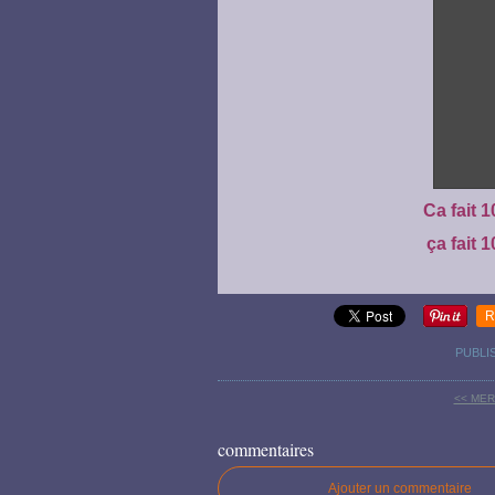
Ca fait 1
ça fait 1
R
PUBLI
<< MER
commentaires
Ajouter un commentaire