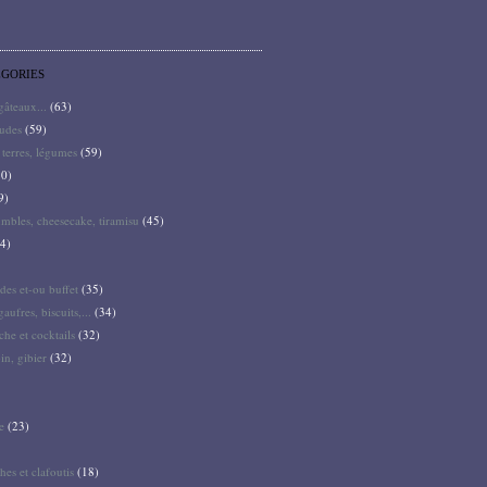
ÉGORIES
 gâteaux...
(63)
audes
(59)
terres, légumes
(59)
0)
9)
mbles, cheesecake, tiramisu
(45)
4)
des et-ou buffet
(35)
gaufres, biscuits,...
(34)
he et cocktails
(32)
pin, gibier
(32)
e
(23)
hes et clafoutis
(18)