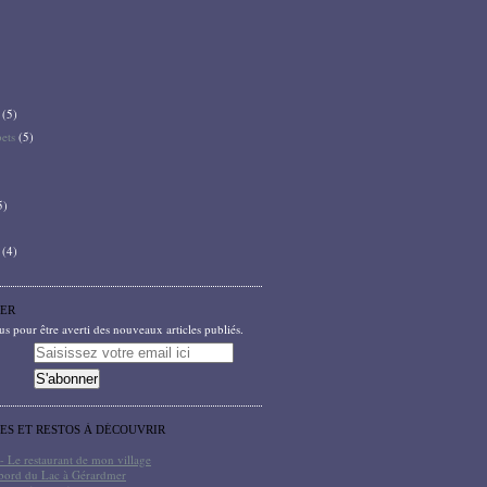
(5)
bets
(5)
5)
(4)
ER
 pour être averti des nouveaux articles publiés.
TES ET RESTOS À DÉCOUVRIR
- Le restaurant de mon village
bord du Lac à Gérardmer