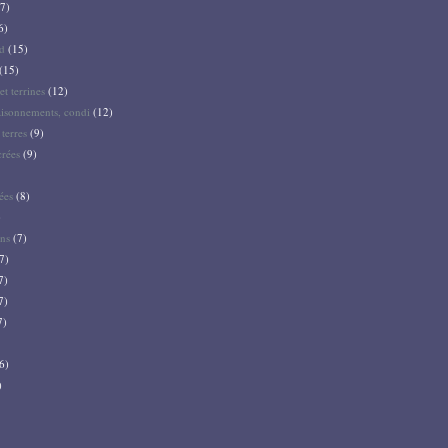
7)
6)
d
(15)
(15)
et terrines
(12)
aisonnements, condi
(12)
terres
(9)
crées
(9)
ées
(8)
)
ns
(7)
7)
7)
7)
7)
6)
)