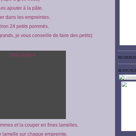
es ajouter à la pâte.
er dans les empreintes.
iron 24 petits pommés.
grands, je vous conseille de faire des petits)
RECHERCH
REJOIGNE
mmes et la couper en fines lamelles.
 lamelle sur chaque empreinte.