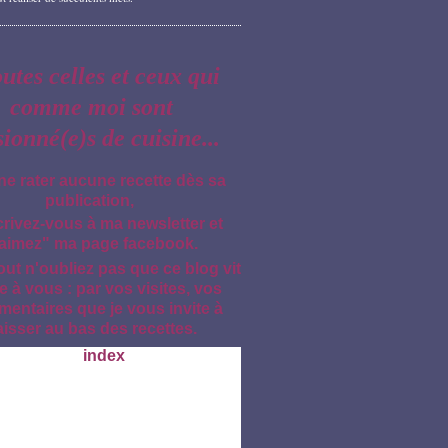
outes celles et ceux qui
comme moi sont
sionné(e)s de cuisine...
ne rater aucune recette dès sa
publication,
crivez-vous à ma newsletter et
aimez" ma page facebook.
out n'oubliez pas que ce blog vit
e à vous : par vos visites, vos
entaires que je vous invite à
aisser au bas des recettes.