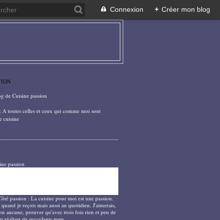
Connexion
+
Créer mon blog
TION
og de Cuisine passion
: A toutes celles et ceux qui comme moi sont
e cuisine
ine passion
Côté passion : La cuisine pour moi est une passion.
 quand je reçois mais aussi au quotidien. J'aimerais,
on aucune, prouver qu'avec trois fois rien et peu de
t réaliser de succulents mets.