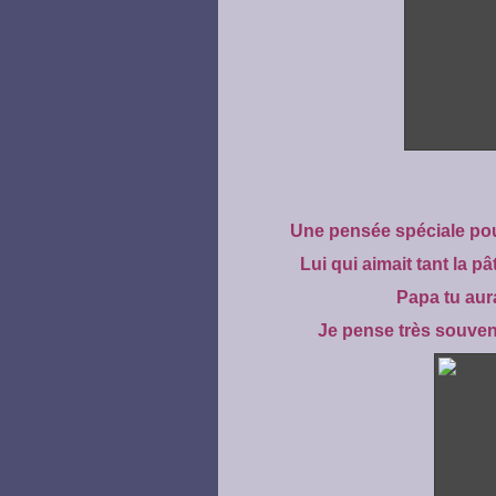
U
ne pensée spéciale pou
Lui qui aimait tant la p
Papa tu aur
Je pense très souven