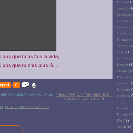
Poivrons
(1
chocolat
(1
Campagnar
mozzarella
Cakes salés 
Sauces, ass
Pommes de 
Verrines su
Veau
(8)
0 ans que tu as fais le vide,
Verrines sal
légumes
(8
0 ans que tu n'es plus là....
Champigno
Pâtisseries
(
gâteaux...
(
epost
0
lard fumé
(
SHED BY CUISINE PASSION
-
DANS
FRIANDISES, GAUFRES, BISCUITS,...
parmesan
(
COMMENTER CET ARTICLE
…
...
(6)
CI
PETITS POIS GRAND'MÈRE >>
Friandises
(
Pommes
(6
Pâtes
(6)
Volaille
(6)
basilic
(6)