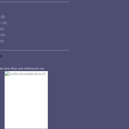
6
(2)
26
(1)
(1)
5
(1)
(1)
PE
s de mon blog sont référencées sur