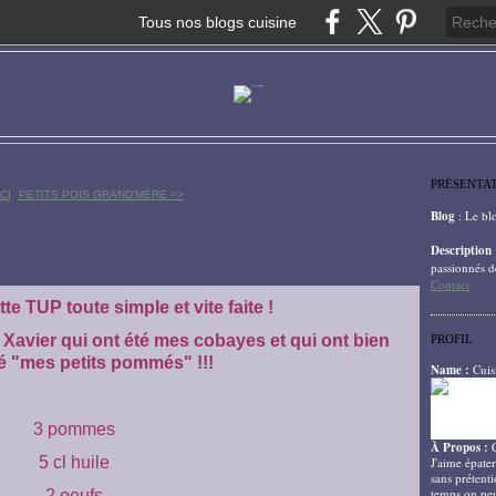
Tous nos blogs cuisine
PRÉSENTA
CI
PETITS POIS GRAND'MÈRE >>
Blog
: Le bl
Description
passionnés d
Contact
te TUP toute simple et vite faite !
et Xavier qui ont été mes cobayes et qui ont bien
PROFIL
é "mes petits pommés" !!!
Name :
Cuis
3 pommes
À Propos :
5 cl huile
J'aime épater
sans prétenti
temps on peu
2 oeufs