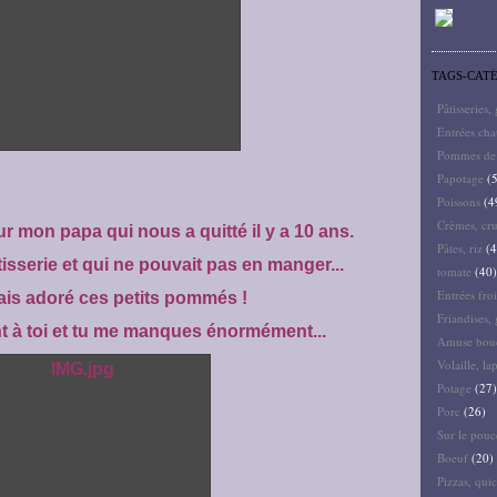
TAGS-CAT
Pâtisseries,
Entrées ch
Pommes de 
Papotage
(5
Poissons
(4
Crèmes, cru
r mon papa qui nous a quitté il y a 10 ans.
Pâtes, riz
(4
âtisserie et qui ne pouvait pas en manger...
tomate
(40)
Entrées froi
ais adoré ces petits pommés !
Friandises, 
t à toi et tu me manques énormément...
Amuse bouc
Volaille, la
Potage
(27)
Porc
(26)
Sur le pouc
Boeuf
(20)
Pizzas, quic