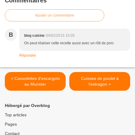
Commentaires
Ajouter un commentaire
B
blog cuisine
04/02/2015 15:05
On peut réaliser cette recette aussi avec un rôti de porc
Répondre
< Cassolettes d'escargots
Cuisses de poulet à
au Munster
l'estragon >
Hébergé par Overblog
Top articles
Pages
Contact