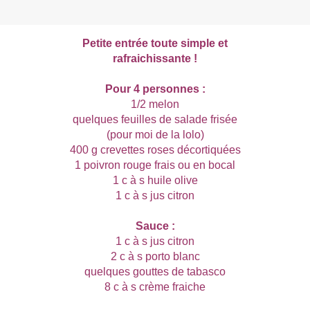
Petite entrée toute simple et
rafraichissante !
Pour 4 personnes :
1/2 melon
quelques feuilles de salade frisée
(pour moi de la lolo)
400 g crevettes roses décortiquées
1 poivron rouge frais ou en bocal
1 c à s huile olive
1 c à s jus citron
Sauce :
1 c à s jus citron
2 c à s porto blanc
quelques gouttes de tabasco
8 c à s crème fraiche