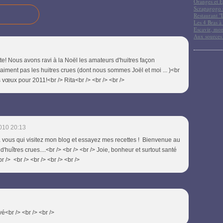
Oranges et E
Scrapagogo (
Restaurant "
Les 4 Bras à 
Escavir, mon
Aux sources
tte! Nous avons ravi à la Noël les amateurs d'huitres façon
n'aiment pas les huitres crues (dont nous sommes Joël et moi ... )<br
 vœux pour 2011!<br /> Rita<br /> <br /> <br />
010 20:13
 à vous qui visitez mon blog et essayez mes recettes ! Bienvenue au
huîtres crues....<br /> <br /> <br /> Joie, bonheur et surtout santé
r /> <br /> <br /> <br /> <br />
é<br /> <br /> <br />