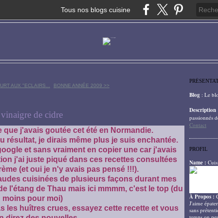
Tous nos blogs cuisine
PRÉSENTA
URT AUX "ECLAIRS...
BONNE ANNÉE 2009 >>
Blog
: Le bl
Description
 vinaigre de cidre
passionnés d
Contact
 que j'avais goutée cet été en Normandie.
 résultat, je dirais même plus je suis enchantée.
google et sans vraiment en copier une car j'avais
PROFIL
ion j'ai juste piqué dans ces recettes consultées
Name :
Cuis
crème (et oui je n'y avais pas pensé !!!).
haudes cuisinées de plusieurs façons durant mes
 l'étang de Thau mais ici mmmm, c'est le top (du
À Propos :
moins pour moi)
J'aime épater
les huîtres crues, essayez cette recette et vous
sans prétenti
temps on peu
n direz des nouvelles.