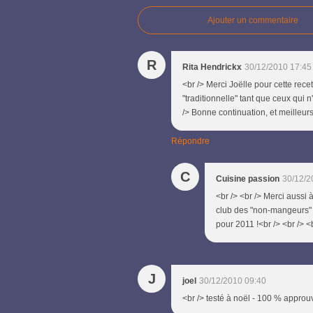
Ajouter un commentaire
R
Rita Hendrickx
30/12/2010 17:45
<br /> Merci Joëlle pour cette rece
"traditionnelle" tant que ceux qui 
/> Bonne continuation, et meilleurs
Répondre
C
Cuisine passion
30/12/2
<br /> <br /> Merci aussi
club des "non-mangeurs" d'
pour 2011 !<br /> <br /> <b
J
joel
30/12/2010 09:40
<br /> testé à noël - 100 % approuv