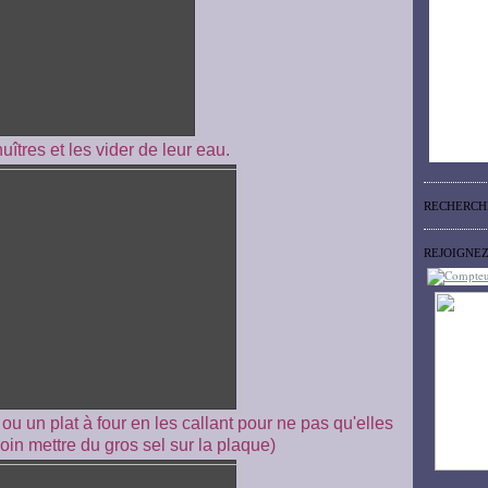
huîtres et les vider de leur eau.
RECHERCH
REJOIGNE
ou un plat à four en les callant pour ne pas qu'elles
oin mettre du gros sel sur la plaque)