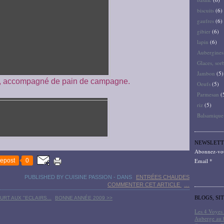
biscuits
(6)
gaufres
(6)
gibier
(6)
lapin
(6)
Aubergines
Glaces, sor
Jambon
(5)
d, accompagné de pain de campagne.
Oeufs
(5)
Parmesan
(
riz
(5)
Balsamique
NEWSLETT
Abonnez-vous
epost
0
Email
PUBLISHED BY CUISINE PASSION
-
DANS
ENTRÉES CHAUDES
COMMENTER CET ARTICLE
…
BLOGS, SI
URT AUX "ECLAIRS...
BONNE ANNÉE 2009 >>
Les 4 Voyes 
Auberge au 