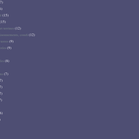
7)
6)
d
(15)
(15)
et terrines
(12)
aisonnements, condi
(12)
terres
(9)
crées
(9)
ées
(8)
)
ns
(7)
7)
7)
7)
7)
6)
)