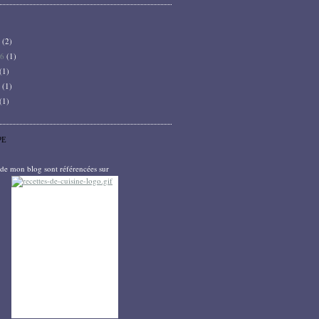
6
(2)
26
(1)
(1)
5
(1)
(1)
PE
s de mon blog sont référencées sur