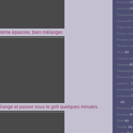
Poivrons
(1
chocolat
(1
Campagnar
mozzarella
Cakes salés 
crème épaissie, bien mélanger.
Sauces, ass
Pommes de 
Verrines su
Veau
(8)
Verrines sal
légumes
(8
Champigno
Pâtisseries
(
gâteaux...
(
lard fumé
(
parmesan
(
...
(6)
lange et passer sous le grill quelques minutes.
Friandises
(
Pommes
(6
Pâtes
(6)
Volaille
(6)
basilic
(6)