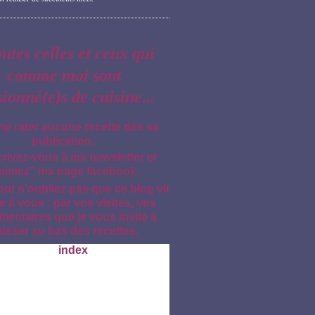
outes celles et ceux qui
comme moi sont
sionné(e)s de cuisine...
ne rater aucune recette dès sa
publication,
crivez-vous à ma newsletter et
aimez" ma page facebook.
out n'oubliez pas que ce blog vit
e à vous : par vos visites, vos
entaires que je vous invite à
aisser au bas des recettes.