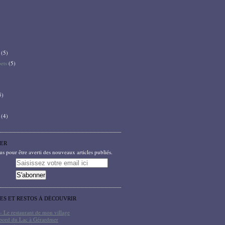
(5)
bets
(5)
5)
(4)
ER
 pour être averti des nouveaux articles publiés.
TES ET RESTOS À DÉCOUVRIR
- Le restaurant de mon village
bord du Lac à Gérardmer