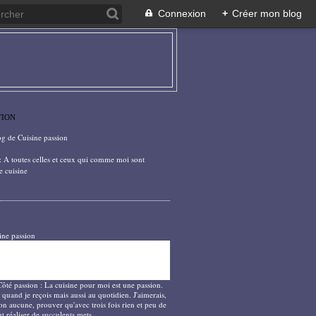
Connexion
+
Créer mon blog
TION
og de Cuisine passion
: A toutes celles et ceux qui comme moi sont
e cuisine
ine passion
Côté passion : La cuisine pour moi est une passion.
 quand je reçois mais aussi au quotidien. J'aimerais,
on aucune, prouver qu'avec trois fois rien et peu de
t réaliser de succulents mets.