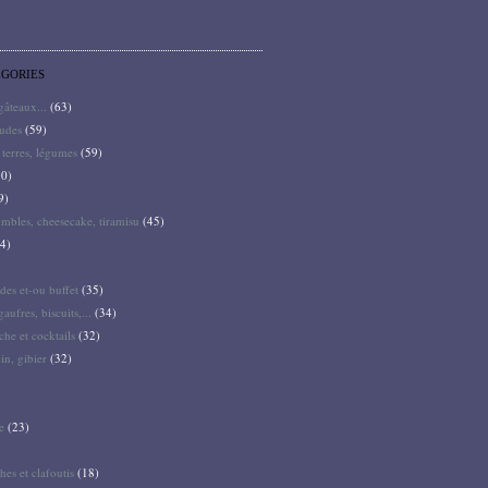
ÉGORIES
 gâteaux...
(63)
audes
(59)
terres, légumes
(59)
0)
9)
mbles, cheesecake, tiramisu
(45)
4)
des et-ou buffet
(35)
gaufres, biscuits,...
(34)
he et cocktails
(32)
pin, gibier
(32)
e
(23)
hes et clafoutis
(18)