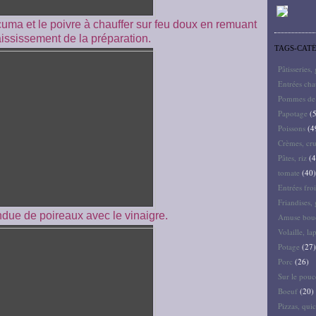
rcuma et le poivre à chauffer sur feu doux en remuant
ississement de la préparation.
TAGS-CAT
Pâtisseries,
Entrées ch
Pommes de 
Papotage
(5
Poissons
(4
Crèmes, cru
Pâtes, riz
(4
tomate
(40)
Entrées froi
Friandises, 
ndue de poireaux avec le vinaigre.
Amuse bouc
Volaille, la
Potage
(27)
Porc
(26)
Sur le pouc
Boeuf
(20)
Pizzas, quic