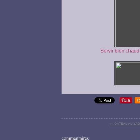
Servir bien chau
R
<< GÂTEAU AU YAO
commentaires