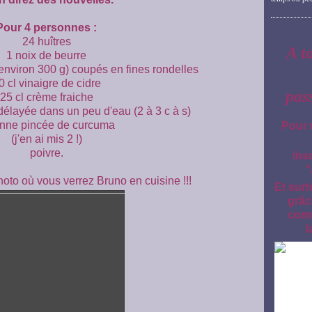
Pour 4 personnes :
24 huîtres
A t
1 noix de beurre
environ 300 g) coupés en fines rondelles
0 cl vinaigre de cidre
pas
25 cl crème fraiche
délayée dans un peu d'eau (2 à 3 c à s)
nne pincée de curcuma
Pour 
(j'en ai mis 2 !)
poivre.
ins
"
hoto où vous verrez Bruno en cuisine !!!
Et surt
grâc
comm
l