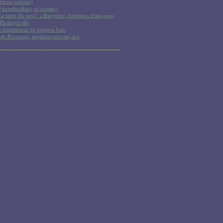
pices (cuisine)
scrapbooking et cuisine)
La table du pays" à Hargnies (Ardennes françaises)
Philippeville
 fournisseur de poisson frais
 de Provence, produits provençaux