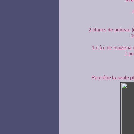
2 blancs de poireau (
1
1 c à c de maïzena 
1 bo
Peut-être la seule p