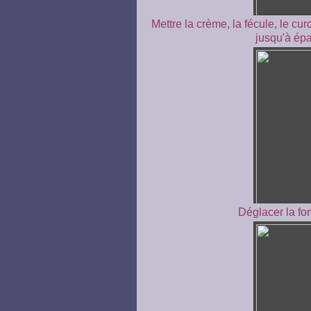
Mettre la crème, la fécule, le cu
jusqu'à épa
Déglacer la fo