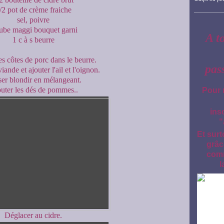
/2 pot de crème fraiche
sel, poivre
ube maggi bouquet garni
A t
1 c à s beurre
es côtes de porc dans le beurre.
pas
viande et ajouter l'ail et l'oignon.
ser blondir en mélangeant.
uter les dés de pommes..
Pour 
ins
"
Et surt
grâc
comm
l
Déglacer au cidre.