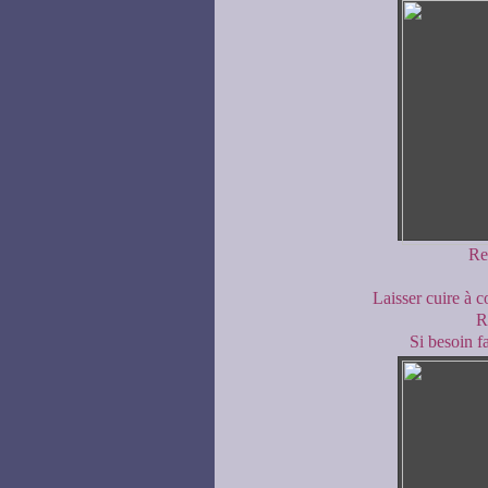
Re
Laisser cuire à 
R
Si besoin fa