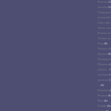
Poivrons
(1
chocolat
(1
Campagnar
mozzarella
Cakes salés 
Sauces, ass
Pommes de 
Verrines su
Veau
(8)
Verrines sal
légumes
(8
Champigno
Pâtisseries
(
gâteaux...
(
lard fumé
(
parmesan
(
...
(6)
Friandises
(
Pommes
(6
Pâtes
(6)
Volaille
(6)
basilic
(6)