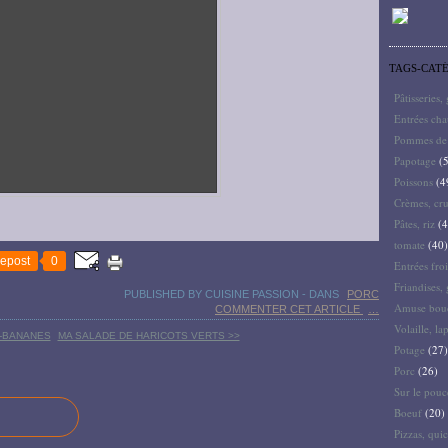
TAGS-CAT
Pâtisseries,
Entrées ch
Pommes de 
Papotage
(5
Poissons
(4
Crèmes, cru
Pâtes, riz
(4
tomate
(40)
epost
0
Entrées froi
Friandises, 
PUBLISHED BY CUISINE PASSION
-
DANS
PORC
Amuse bouc
COMMENTER CET ARTICLE
…
Volaille, la
S-BANANES
MA SALADE DE HARICOTS VERTS >>
Potage
(27)
Porc
(26)
Sur le pouc
Boeuf
(20)
Pizzas, quic