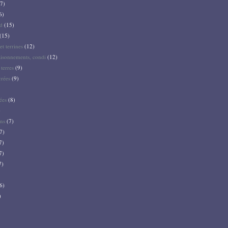
7)
6)
d
(15)
(15)
et terrines
(12)
aisonnements, condi
(12)
terres
(9)
crées
(9)
ées
(8)
)
ns
(7)
7)
7)
7)
7)
6)
)