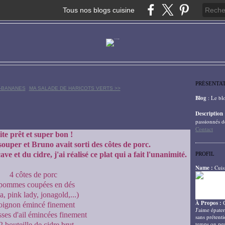
Tous nos blogs cuisine
PRÉSENTA
S-BANANES
MA SALADE DE HARICOTS VERTS >>
Blog
: Le bl
Description
passionnés d
Contact
ite prêt et super bon !
 souper et Bruno avait sorti des côtes de porc.
 et du cidre, j'ai réalisé ce plat qui a fait l'unanimité.
PROFIL
Name :
Cuis
4 côtes de porc
pommes coupées en dés
a, pink lady, jonagold,...)
À Propos :
oignon émincé finement
J'aime épater
ses d'ail émincées finement
sans prétenti
temps on peu
2 bouteille de cidre brut