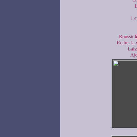
1
1 c
Roussir l
Retirer la 
Lais
Ajo