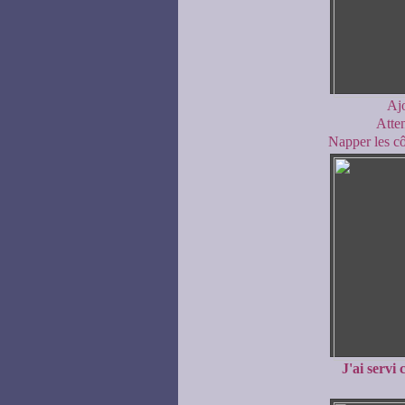
Ajo
Atten
Napper les cô
J'ai servi 