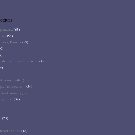
ÉGORIES
 gâteaux...
(63)
audes
(59)
terres, légumes
(59)
0)
9)
mbles, cheesecake, tiramisu
(45)
4)
des et-ou buffet
(35)
gaufres, biscuits,...
(34)
he et cocktails
(32)
pin, gibier
(32)
e
(23)
hes et clafoutis
(18)