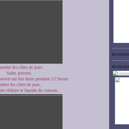
RECHERCH
mettre les côtes de porc.
REJOIGNE
Saler, poivrer.
couvert sur feu doux pendant 1/2 heure.
etirer les côtes de porc.
ire réduire le liquide de cuisson..