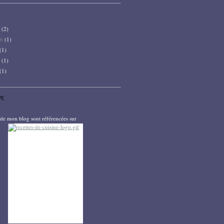
6
(2)
26
(1)
(1)
5
(1)
(1)
PE
s de mon blog sont référencées sur