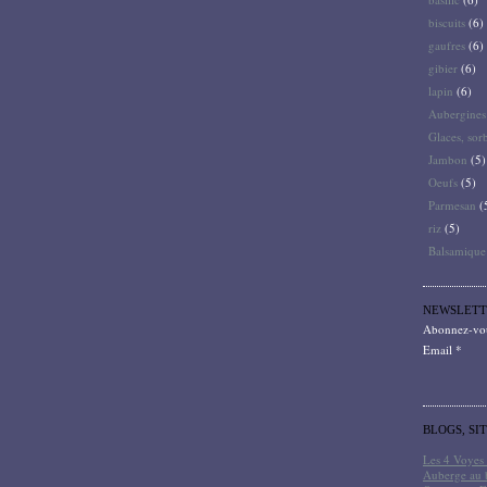
biscuits
(6)
gaufres
(6)
gibier
(6)
lapin
(6)
Aubergines
Glaces, sor
Jambon
(5)
Oeufs
(5)
Parmesan
(
riz
(5)
Balsamique
NEWSLETT
Abonnez-vous
Email
BLOGS, SI
Les 4 Voyes 
Auberge au 