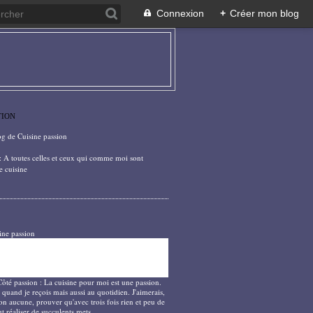
Connexion
+
Créer mon blog
TION
og de Cuisine passion
: A toutes celles et ceux qui comme moi sont
e cuisine
ine passion
Côté passion : La cuisine pour moi est une passion.
 quand je reçois mais aussi au quotidien. J'aimerais,
on aucune, prouver qu'avec trois fois rien et peu de
t réaliser de succulents mets.