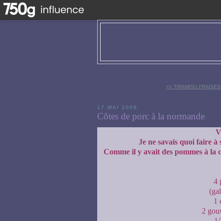
<< TIRAMISU FRAISE
17 MAI 2008
Côtes de porc à la normande
V
Je ne savais quoi faire à
Comme il y avait des pommes à la cave
4 
(gal
1 
2 gous
1/