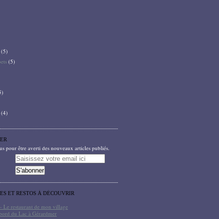
(5)
bets
(5)
5)
(4)
ER
 pour être averti des nouveaux articles publiés.
TES ET RESTOS À DÉCOUVRIR
- Le restaurant de mon village
bord du Lac à Gérardmer