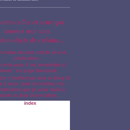
outes celles et ceux qui
comme moi sont
sionné(e)s de cuisine...
ne rater aucune recette dès sa
publication,
crivez-vous à ma newsletter et
aimez" ma page facebook.
out n'oubliez pas que ce blog vit
e à vous : par vos visites, vos
entaires que je vous invite à
aisser au bas des recettes.