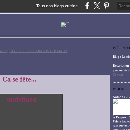
Tous nos blogs cuisine
PRÉSENTA
OMARD
FILET DE BICHE ET SA CHARLOTTINE >>
Blog
: Le bl
Description
passionnés d
Contact
Ca se fête...
PROFIL
Name :
Cuis
À Propos :
J'aime épater
sans prétenti
temps on peu