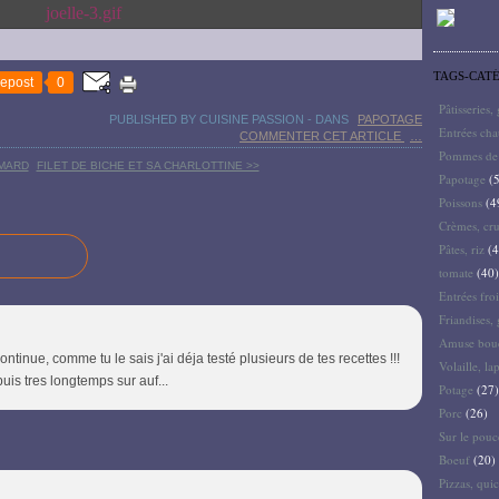
TAGS-CAT
epost
0
Pâtisseries,
PUBLISHED BY CUISINE PASSION
-
DANS
PAPOTAGE
Entrées ch
COMMENTER CET ARTICLE
…
Pommes de 
OMARD
FILET DE BICHE ET SA CHARLOTTINE >>
Papotage
(5
Poissons
(4
Crèmes, cru
Pâtes, riz
(4
tomate
(40)
Entrées froi
Friandises, 
Amuse bouc
, continue, comme tu le sais j'ai déja testé plusieurs de tes recettes !!!
Volaille, la
is tres longtemps sur auf...
Potage
(27)
Porc
(26)
Sur le pouc
Boeuf
(20)
Pizzas, quic