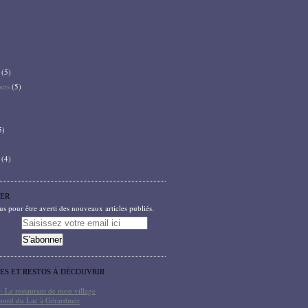
(5)
bets
(5)
5)
(4)
ER
 pour être averti des nouveaux articles publiés.
TES ET RESTOS À DÉCOUVRIR
- Le restaurant de mon village
bord du Lac à Gérardmer