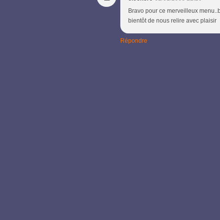
Bravo pour ce merveilleux menu..br
bientôt de nous relire avec plaisir
Répondre