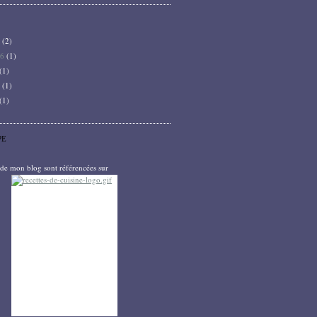
6
(2)
26
(1)
(1)
5
(1)
(1)
PE
s de mon blog sont référencées sur