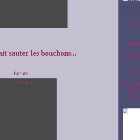
A t
pas
ait sauter les bouchons...
Pour 
ins
Encore
"
Et surt
grâc
comm
l