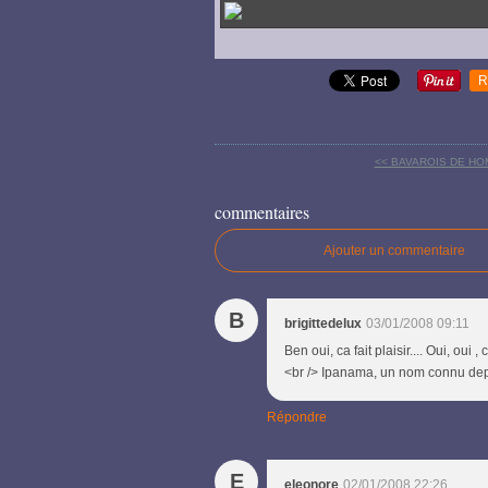
R
<< BAVAROIS DE H
commentaires
Ajouter un commentaire
B
brigittedelux
03/01/2008 09:11
Ben oui, ca fait plaisir.... Oui, oui 
<br /> Ipanama, un nom connu depu
Répondre
E
eleonore
02/01/2008 22:26