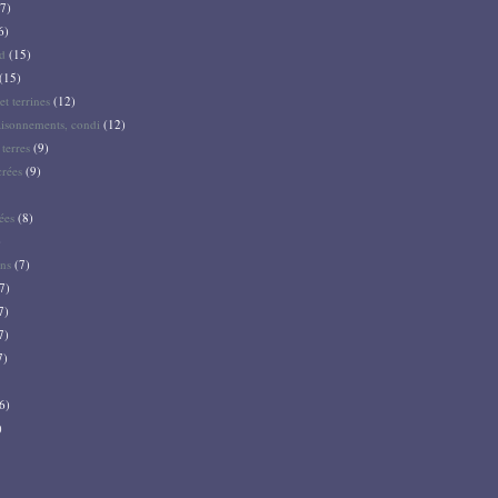
7)
6)
d
(15)
(15)
et terrines
(12)
aisonnements, condi
(12)
terres
(9)
crées
(9)
ées
(8)
)
ns
(7)
7)
7)
7)
7)
6)
)