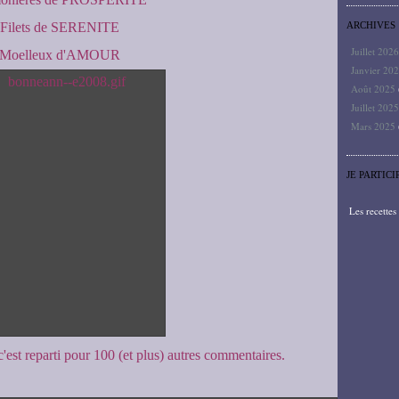
Filets de SERENITE
ARCHIVES
Juillet 202
Moelleux d'AMOUR
Janvier 20
Août 2025
Juillet 202
Mars 2025
JE PARTICI
Les recette
 c'est reparti pour 100 (et plus) autres commentaires.