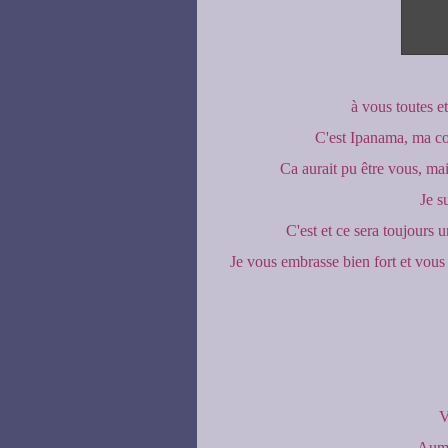
à vous toutes e
C'est Ipanama, ma cop
Ca aurait pu être vous, mai
Je su
C'est et ce sera toujours 
Je vous embrasse bien fort et vou
V
Aum