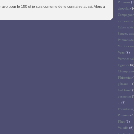
Poivrons
(1
avo pour le 100 et je suis contente de te connaitre aussi. Alors à
chocolat
(1
Campagnar
mozzarella
Cakes salés 
Sauces, ass
Pommes de 
Verrines su
Veau
(8)
Verrines sal
légumes
(8
Champigno
Pâtisseries
(
gâteaux...
(
lard fumé
(
parmesan
(
...
(6)
Friandises
(
Pommes
(6
Pâtes
(6)
Volaille
(6)
basilic
(6)