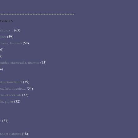
ÉGORIES
 gâteaux...
(63)
audes
(59)
terres, légumes
(59)
0)
9)
mbles, cheesecake, tiramisu
(45)
4)
des et-ou buffet
(35)
gaufres, biscuits,...
(34)
he et cocktails
(32)
pin, gibier
(32)
e
(23)
hes et clafoutis
(18)