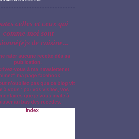
outes celles et ceux qui
comme moi sont
sionné(e)s de cuisine...
ne rater aucune recette dès sa
publication,
crivez-vous à ma newsletter et
aimez" ma page facebook.
out n'oubliez pas que ce blog vit
e à vous : par vos visites, vos
entaires que je vous invite à
aisser au bas des recettes.