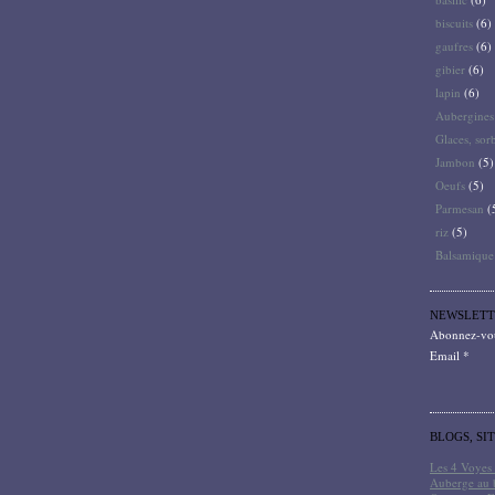
biscuits
(6)
gaufres
(6)
gibier
(6)
lapin
(6)
Aubergines
Glaces, sor
Jambon
(5)
Oeufs
(5)
Parmesan
(
riz
(5)
Balsamique
NEWSLETT
Abonnez-vous
Email
BLOGS, SI
Les 4 Voyes 
Auberge au 