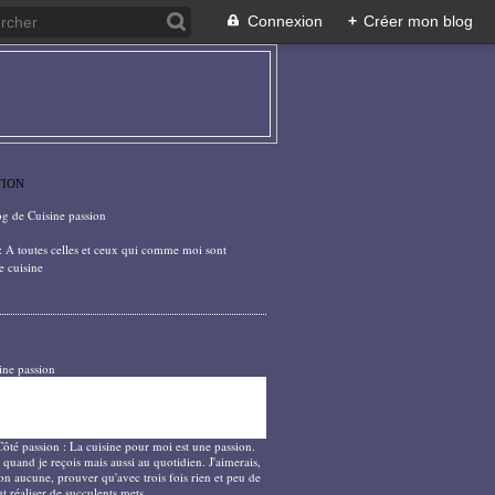
Connexion
+
Créer mon blog
TION
og de Cuisine passion
: A toutes celles et ceux qui comme moi sont
e cuisine
ine passion
Côté passion : La cuisine pour moi est une passion.
 quand je reçois mais aussi au quotidien. J'aimerais,
on aucune, prouver qu'avec trois fois rien et peu de
t réaliser de succulents mets.