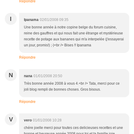
Répondre
I
Ipanama
02/01/2008 09:35
Une bonne année à notre copine belge du forum cuisine,
reine des gauffres et qui nous fait une étrange et mystérieuse
recette de potage aux bananes qui m'a interpelée (j'essayerai
un jour, promis!) ;-)<br /> Bises !! Ipanama
Répondre
N
nana
01/01/2008 20:50
Très bonne année 2008 à vous 4.<br /> Tata, merci pour ce
joli blog rempli de bonnes choses. Gros bisous.
Répondre
V
vero
01/01/2008 10:28
chére joelle merci pour toutes ces delicieuses recettes et une
bonne et heureuse année 2008 pour toi et ta famille joie