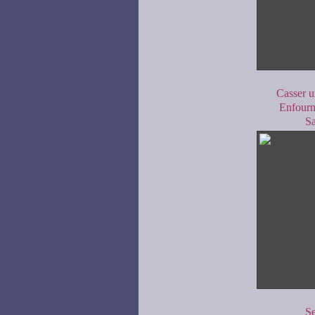
Casser u
Enfourn
Sa
Se