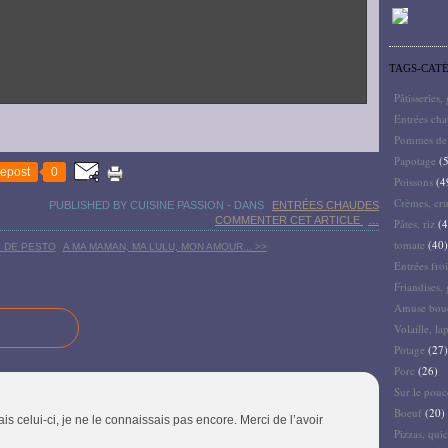
TAGS-CAT
Pâtisseries,
Entrées ch
Pommes de 
Papotage
(5
epost
0
Poissons
(4
Crèmes, cru
PUBLISHED BY CUISINE PASSION
-
DANS
ENTRÉES CHAUDES
COMMENTER CET ARTICLE
…
Pâtes, riz
(4
tomate
(40)
 DE PESTO
A MA MAMAN, MA LULU, MON AMOUR... >>
Entrées froi
Friandises, 
Amuse bouc
Volaille, la
Potage
(27)
Porc
(26)
Sur le pouc
Boeuf
(20)
is celui-ci, je ne le connaissais pas encore. Merci de l’avoir
Pizzas, quic