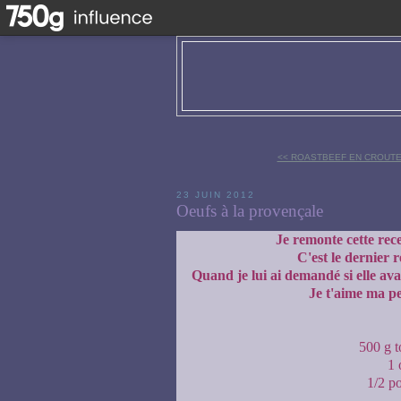
<< ROASTBEEF EN CROUTE
23 JUIN 2012
Oeufs à la provençale
Je remonte cette rece
C'est le dernier
Quand je lui ai demandé si elle ava
Je t'aime ma pe
500 g t
1 
1/2 po