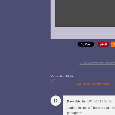
R
<< ROASTBEEF EN CROUTE
commentaires
Ajouter un commentaire
D
David Martial
18/07/2013 02:24
J’adore les plats à base d’œufs, ma
partagé ^^