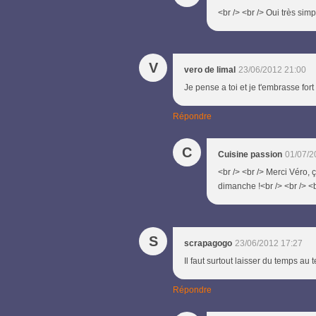
<br /> <br /> Oui très simp
V
vero de limal
23/06/2012 21:00
Je pense a toi et je t'embrasse fort
Répondre
C
Cuisine passion
01/07/2
<br /> <br /> Merci Véro, 
dimanche !<br /> <br /> <b
S
scrapagogo
23/06/2012 17:27
Il faut surtout laisser du temps au
Répondre