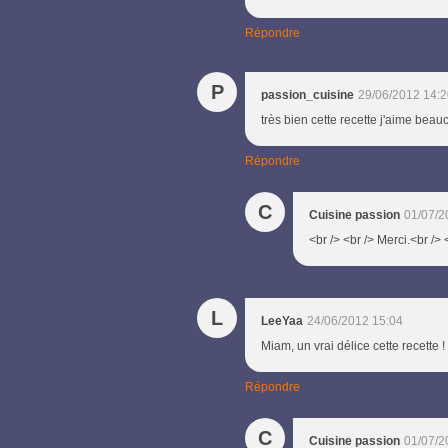
Répondre
P
passion_cuisine
29/06/2012 14:2
très bien cette recette j'aime bea
Répondre
C
Cuisine passion
01/07/2
<br /> <br /> Merci.<br />
L
LeeYaa
24/06/2012 15:04
Miam, un vrai délice cette recette !
Répondre
C
Cuisine passion
01/07/2