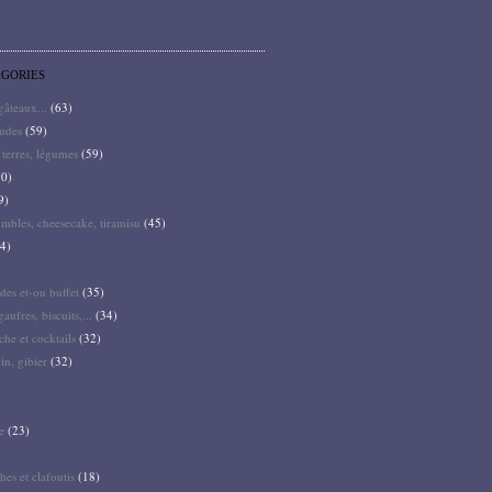
ÉGORIES
 gâteaux...
(63)
audes
(59)
terres, légumes
(59)
0)
9)
mbles, cheesecake, tiramisu
(45)
4)
des et-ou buffet
(35)
gaufres, biscuits,...
(34)
he et cocktails
(32)
pin, gibier
(32)
e
(23)
hes et clafoutis
(18)