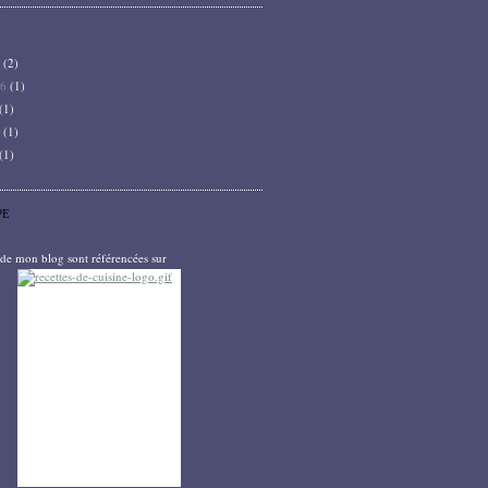
6
(2)
26
(1)
(1)
5
(1)
(1)
PE
s de mon blog sont référencées sur