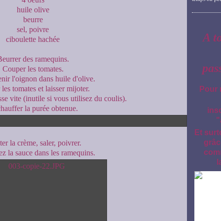
huile olive
beurre
sel, poivre
A t
ciboulette hachée
Beurrer des ramequins.
pas
Couper les tomates.
enir l'oignon dans huile d'olive.
les tomates et laisser mijoter.
Pour 
se vite (inutile si vous utilisez du coulis).
hauffer la purée obtenue.
ins
"
Et surt
grâc
er la crème, saler, poivrer.
comm
ez la sauce dans les ramequins.
l