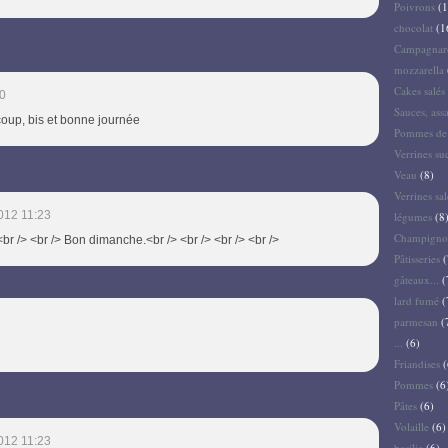
Poivrons
(1
chocolat
(1
Campagnar
mozzarella
Cakes salés 
0
Sauces, ass
ucoup, bis et bonne journée
Pommes de 
Verrines su
Veau
(8)
Verrines sal
012 11:23
légumes
(8
Champigno
 <br /> <br /> Bon dimanche.<br /> <br /> <br /> <br />
Pâtisseries
(
gâteaux...
(
lard fumé
(
parmesan
(
...
(6)
Friandises
(
Pommes
(6
Pâtes
(6)
Volaille
(6)
012 11:23
basilic
(6)