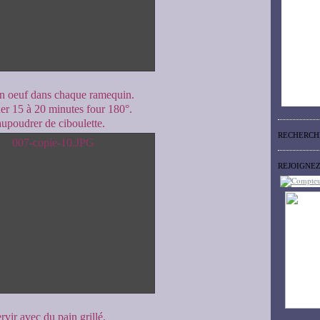
n oeuf dans chaque ramequin.
er 15 à 20 minutes four 180°.
upoudrer de ciboulette.
RECHERCH
REJOIGNE
rvir avec du pain grillé.