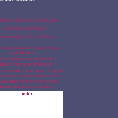
outes celles et ceux qui
comme moi sont
sionné(e)s de cuisine...
ne rater aucune recette dès sa
publication,
crivez-vous à ma newsletter et
aimez" ma page facebook.
out n'oubliez pas que ce blog vit
e à vous : par vos visites, vos
entaires que je vous invite à
aisser au bas des recettes.