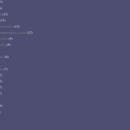
7)
6)
d
(15)
(15)
et terrines
(12)
aisonnements, condi
(12)
terres
(9)
crées
(9)
ées
(8)
)
ns
(7)
7)
7)
7)
7)
6)
)