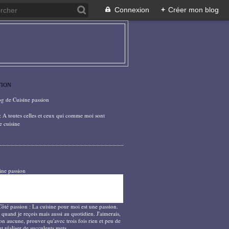
Connexion
+
Créer mon blog
TION
og de Cuisine passion
: A toutes celles et ceux qui comme moi sont
e cuisine
ine passion
Côté passion : La cuisine pour moi est une passion.
 quand je reçois mais aussi au quotidien. J'aimerais,
on aucune, prouver qu'avec trois fois rien et peu de
t réaliser de succulents mets.