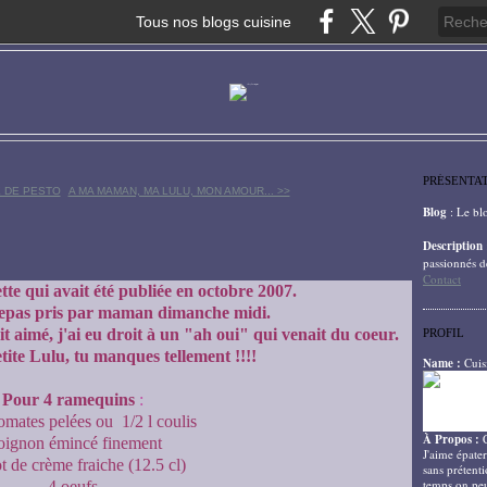
Tous nos blogs cuisine
PRÉSENTA
 DE PESTO
A MA MAMAN, MA LULU, MON AMOUR... >>
Blog
: Le bl
Description
passionnés d
Contact
tte qui avait été publiée en octobre 2007.
 repas pris par maman dimanche midi.
it aimé, j'ai eu droit à un "ah oui" qui venait du coeur.
PROFIL
tite Lulu, tu manques tellement !!!!
Name :
Cuis
Pour 4 ramequins
:
omates pelées ou 1/2 l coulis
À Propos :
oignon émincé finement
J'aime épater
t de crème fraiche (12.5 cl)
sans prétenti
temps on peu
4 oeufs