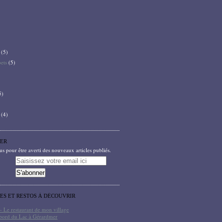
(5)
bets
(5)
5)
(4)
ER
 pour être averti des nouveaux articles publiés.
TES ET RESTOS À DÉCOUVRIR
- Le restaurant de mon village
bord du Lac à Gérardmer