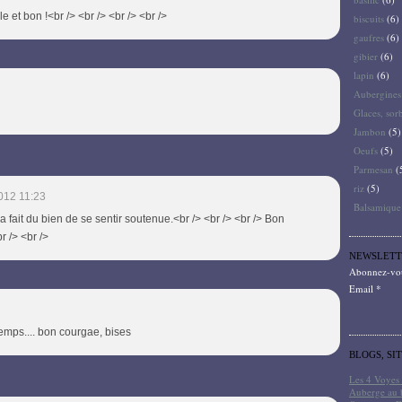
le et bon !<br /> <br /> <br /> <br />
biscuits
(6)
gaufres
(6)
gibier
(6)
lapin
(6)
Aubergines
Glaces, sor
Jambon
(5)
Oeufs
(5)
Parmesan
(
riz
(5)
012 11:23
Balsamique
ça fait du bien de se sentir soutenue.<br /> <br /> <br /> Bon
r /> <br />
NEWSLETT
Abonnez-vous
Email
 temps.... bon courgae, bises
BLOGS, SI
Les 4 Voyes 
Auberge au 