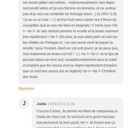
me serais gâtée moi-même... malheureusement, mes frigos
sont plutôt vides et j'ai une flemme du tonnerre, je ne sortirai
pas et je vais me contenter de fromage blanc ;-) (à 20% ! LOL
! tu as vu ce luxe ! :-) ) et d'un fruit sans oublier les 4 fleurs de
courgettes que je vais me faire en beignets ! C'est le luxe !<br
/> <br /> Je vais revenir prendre la recette et la tester vraiment
très rapidement ! <br /> (En plus, je suis allée jeter un oeil sur
tes rillettes du Portugal et ;-) je vais aussi venir te piquer la
recette ! pour l'instant, étant sur cet ordi pourri, je ne peux pas,
mon traitement de textes est HS ! :-( ).<br /> <br /> Je te fais de
grosses bises de mon sud, exceptionnellement sous le soleil
et j'espère que tes soucis vont se régler rapidement (j'espère
que ce sont des soucis qui se règlent).<br /> <br /> Christine
des Suds
Répondre
J
Joëlle
01/09/2014 21:36
Coucou Carine, Je prends les filets de maquereau à
l'huile de chez Lidl, ils sont bon et le goût n'est pas
trop prononcé (à mon gout).<br /> Je trouve que ça