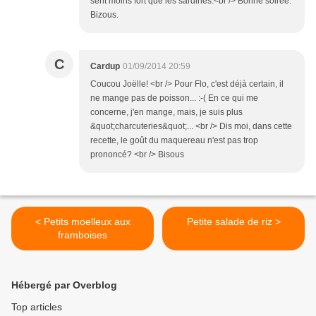
sent moins fort que les sardines.<br /> Bonne soirée.
Bizous.
C
Cardup
01/09/2014 20:59
Coucou Joëlle! <br /> Pour Flo, c'est déjà certain, il
ne mange pas de poisson... :-( En ce qui me
concerne, j'en mange, mais, je suis plus
&quot;charcuteries&quot;... <br /> Dis moi, dans cette
recette, le goût du maquereau n'est pas trop
prononcé? <br /> Bisous
< Petits moelleux aux
Petite salade de riz >
framboises
Hébergé par Overblog
Top articles