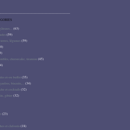
ÉGORIES
 gâteaux...
(63)
audes
(59)
terres, légumes
(59)
0)
9)
mbles, cheesecake, tiramisu
(45)
4)
des et-ou buffet
(35)
gaufres, biscuits,...
(34)
he et cocktails
(32)
pin, gibier
(32)
e
(23)
hes et clafoutis
(18)