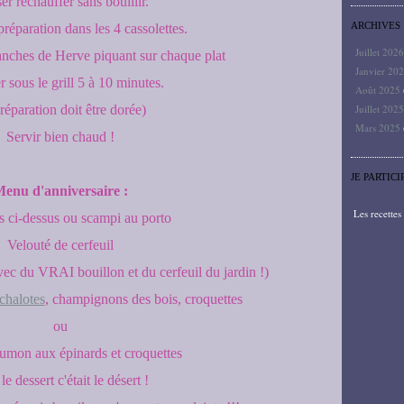
er réchauffer sans bouillir.
ARCHIVES
préparation dans les 4 cassolettes.
Juillet 202
anches de Herve piquant sur chaque plat
Janvier 20
r sous le grill 5 à 10 minutes.
Août 2025
préparation doit être dorée)
Juillet 202
Mars 2025
Servir bien chaud !
JE PARTICI
enu d'anniversaire :
Les recette
s ci-dessus ou scampi au porto
Velouté de cerfeuil
ec du VRAI bouillon et du cerfeuil du jardin !)
chalotes
, champignons des bois, croquettes
ou
umon aux épinards et croquettes
le dessert c'était le désert !