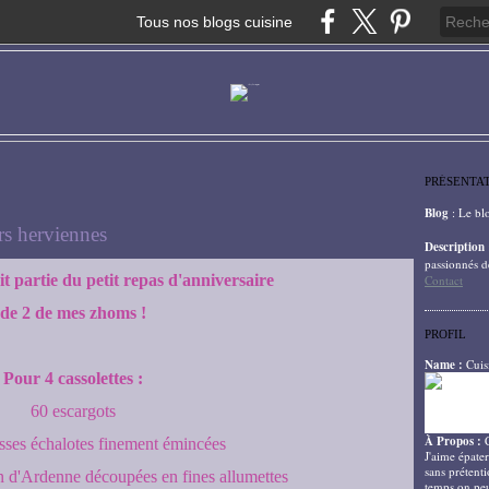
Tous nos blogs cuisine
PRÉSENTA
Blog
: Le bl
rs herviennes
Description
passionnés d
it partie du petit repas d'anniversaire
Contact
de 2 de mes zhoms !
PROFIL
Name :
Cuis
Pour 4 cassolettes :
60 escargots
À Propos :
osses échalotes finement émincées
J'aime épater
sans prétenti
n d'Ardenne découpées en fines allumettes
temps on peu