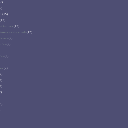
7)
6)
d
(15)
(15)
et terrines
(12)
aisonnements, condi
(12)
terres
(9)
crées
(9)
ées
(8)
)
ns
(7)
7)
7)
7)
7)
6)
)