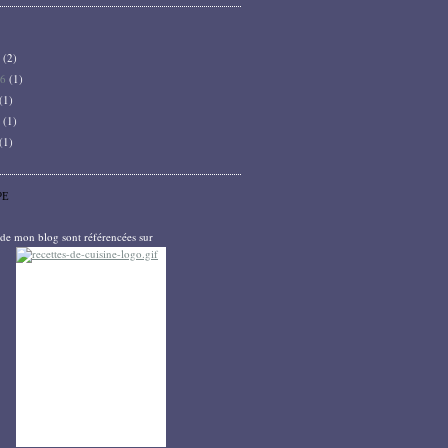
6
(2)
26
(1)
(1)
5
(1)
(1)
PE
s de mon blog sont référencées sur