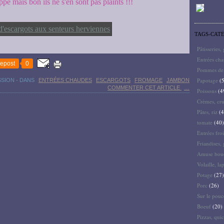
pé mais bon ils ne s'en sont pas plaints !!!
TAGS-CAT
Pâtisseries,
Entrées ch
epost
0
Pommes de 
Papotage
(5
SSION
-
DANS
ENTRÉES CHAUDES
ESCARGOTS
FROMAGE
JAMBON
COMMENTER CET ARTICLE
…
Poissons
(4
Crèmes, cru
Pâtes, riz
(4
tomate
(40)
Entrées froi
Friandises, 
Amuse bouc
Volaille, la
Potage
(27)
Porc
(26)
Sur le pouc
Boeuf
(20)
Pizzas, quic