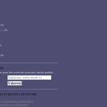
(5)
bets
(5)
5)
(4)
ER
 pour être averti des nouveaux articles publiés.
TES ET RESTOS À DÉCOUVRIR
- Le restaurant de mon village
bord du Lac à Gérardmer