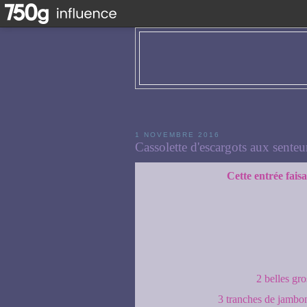
1 NOVEMBRE 2016
Cassolette d'escargots aux senteu
Cette entrée faisa
2 belles gr
3 tranches de jambo