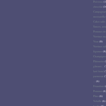
Poivrons
(1
chocolat
(1
Campagnar
mozzarella
Cakes salés 
Sauces, ass
Pommes de 
Verrines su
Veau
(8)
Verrines sal
légumes
(8
Champigno
Pâtisseries
(
gâteaux...
(
lard fumé
(
parmesan
(
...
(6)
Friandises
(
Pommes
(6
Pâtes
(6)
Volaille
(6)
basilic
(6)