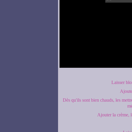
Laisser blo
Ajoute
Dès qu'ils sont bien chauds, les mettr
mé
Ajouter la crème, l