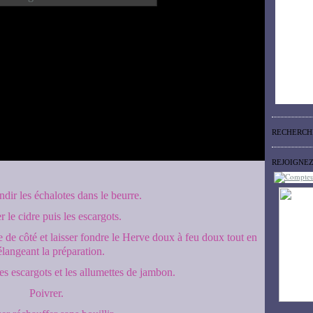
RECHERCH
REJOIGNE
ndir les échalotes dans le beurre.
r le cidre puis les escargots.
e de côté et laisser fondre le Herve doux à feu doux tout en
langeant la préparation.
es escargots et les allumettes de jambon.
Poivrer.