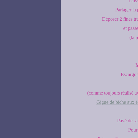
Laiss
Partager la 
Déposer 2 fines tr
et passe
(la 
M
Escargot
(comme toujours réalisé av
Gigue de biche aux é
Pavé de sa
Pour 