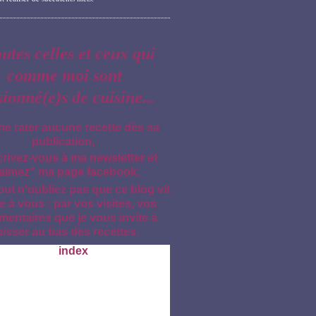
outes celles et ceux qui
comme moi sont
sionné(e)s de cuisine...
ne rater aucune recette dès sa
publication,
crivez-vous à ma newsletter et
aimez" ma page facebook.
out n'oubliez pas que ce blog vit
e à vous : par vos visites, vos
entaires que je vous invite à
aisser au bas des recettes.