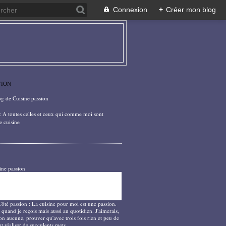
Connexion
+
Créer mon blog
TION
og de Cuisine passion
: A toutes celles et ceux qui comme moi sont
e cuisine
ine passion
Côté passion : La cuisine pour moi est une passion.
 quand je reçois mais aussi au quotidien. J'aimerais,
on aucune, prouver qu'avec trois fois rien et peu de
t réaliser de succulents mets.