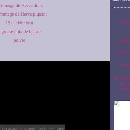
fromage de Herve doux
fromage de Herve piquant
A t
15 cl cidre brut
 grosse noix de beurre
pas
poivre
Pour 
ins
"
Et surt
grâc
comm
l