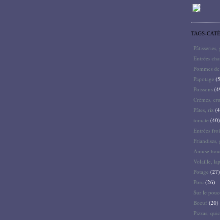
TAGS-CAT
Pâtisseries,
Entrées ch
Pommes de 
Papotage
(5
Poissons
(4
Crèmes, cru
Pâtes, riz
(4
tomate
(40)
Entrées froi
Friandises, 
Amuse bouc
Volaille, la
Potage
(27)
Porc
(26)
Sur le pouc
Boeuf
(20)
Pizzas, quic