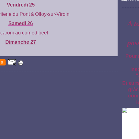
Vendredi 25
riterie
du Pont à Olloy-sur-Viroin
A t
Samedi 26
caroni au corned beef
pas
Dimanche 27
Pour 
0
ins
"
Et surt
grâc
comm
l