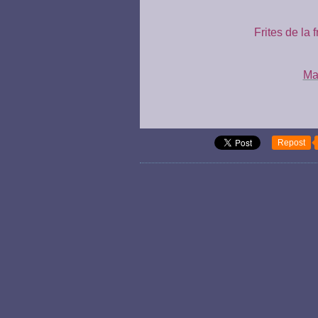
Frites de la f
Ma
Repost