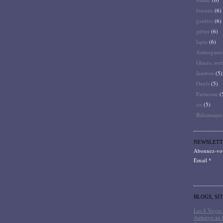
biscuits
(6)
gaufres
(6)
gibier
(6)
lapin
(6)
Aubergines
Glaces, sor
Jambon
(5)
Oeufs
(5)
Parmesan
(
riz
(5)
Balsamique
NEWSLETT
Abonnez-vous
Email
BLOGS, SI
Les 4 Voyes 
Auberge au 