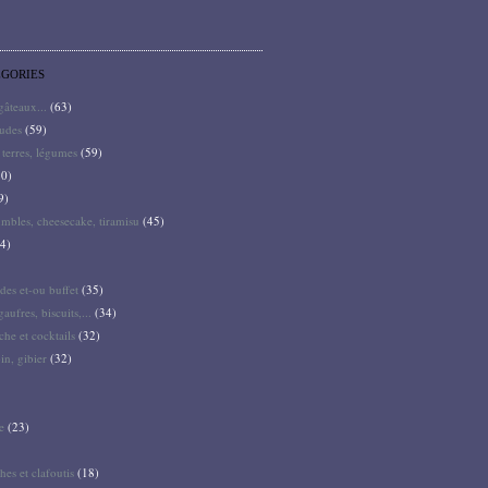
ÉGORIES
 gâteaux...
(63)
audes
(59)
terres, légumes
(59)
0)
9)
mbles, cheesecake, tiramisu
(45)
4)
des et-ou buffet
(35)
gaufres, biscuits,...
(34)
he et cocktails
(32)
pin, gibier
(32)
e
(23)
hes et clafoutis
(18)