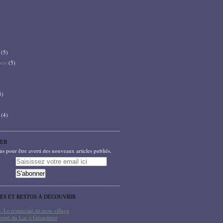
(5)
bets
(5)
5)
(4)
ER
 pour être averti des nouveaux articles publiés.
TES ET RESTOS À DÉCOUVRIR
- Le restaurant de mon village
bord du Lac à Gérardmer