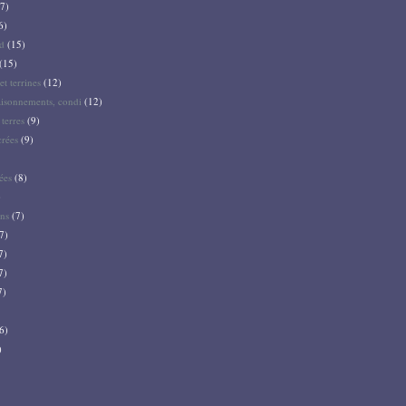
7)
6)
d
(15)
(15)
et terrines
(12)
aisonnements, condi
(12)
terres
(9)
crées
(9)
ées
(8)
)
ns
(7)
7)
7)
7)
7)
6)
)