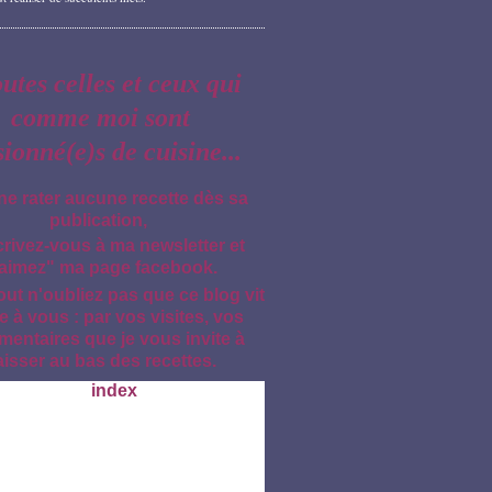
outes celles et ceux qui
comme moi sont
sionné(e)s de cuisine...
ne rater aucune recette dès sa
publication,
crivez-vous à ma newsletter et
aimez" ma page facebook.
out n'oubliez pas que ce blog vit
e à vous : par vos visites, vos
entaires que je vous invite à
aisser au bas des recettes.