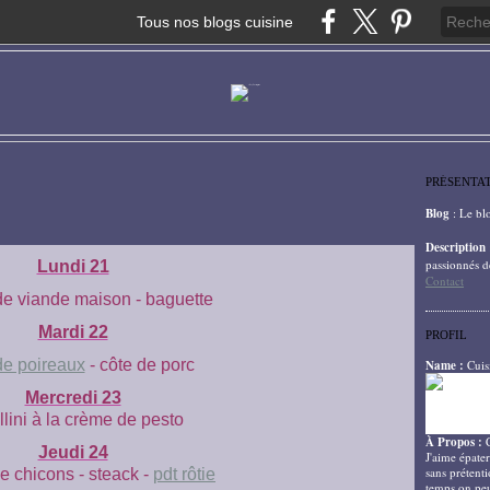
Tous nos blogs cuisine
PRÉSENTA
Blog
: Le bl
Description
passionnés d
Lundi 21
Contact
e viande maison - baguette
Mardi 22
PROFIL
de poireaux
- côte de porc
Name :
Cuis
Mercredi 23
llini à la crème de pesto
À Propos :
Jeudi 24
J'aime épater
sans prétenti
e chicons - steack -
pdt rôtie
temps on peu