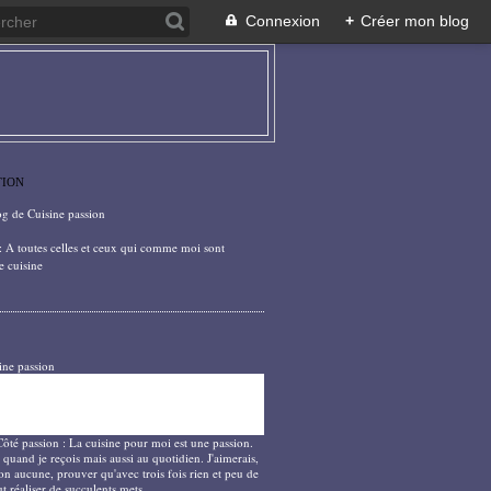
Connexion
+
Créer mon blog
TION
og de Cuisine passion
: A toutes celles et ceux qui comme moi sont
e cuisine
ine passion
Côté passion : La cuisine pour moi est une passion.
 quand je reçois mais aussi au quotidien. J'aimerais,
on aucune, prouver qu'avec trois fois rien et peu de
t réaliser de succulents mets.