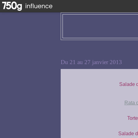
Du 21 au 27 janvier 2013
Salade d
Rata 
Torte
Salade d