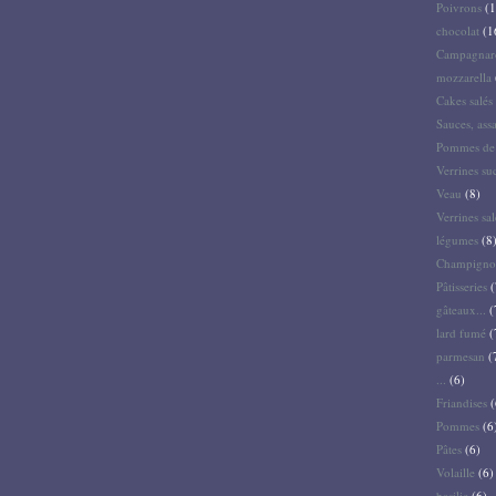
Poivrons
(1
chocolat
(1
Campagnar
mozzarella
Cakes salés 
Sauces, ass
Pommes de 
Verrines su
Veau
(8)
Verrines sal
légumes
(8
Champigno
Pâtisseries
(
gâteaux...
(
lard fumé
(
parmesan
(
...
(6)
Friandises
(
Pommes
(6
Pâtes
(6)
Volaille
(6)
basilic
(6)