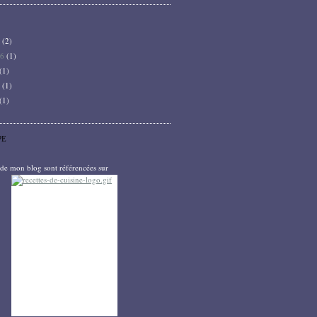
6
(2)
26
(1)
(1)
5
(1)
(1)
PE
s de mon blog sont référencées sur