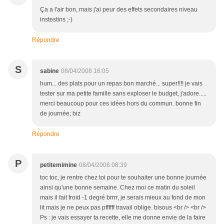
Ça a l'air bon, mais j'ai peur des effets secondaires niveau
instestins ;-)
Répondre
S
sabine
08/04/2008 16:05
hum... des plats pour un repas bon marché... super!!!! je vais
tester sur ma petite famille sans exploser le budget, j'adore.....
merci beaucoup pour ces idées hors du commun. bonne fin
de journée; biz
Répondre
P
petitemimine
08/04/2008 08:39
toc toc, je rentre chez toi pour te souhaiter une bonne journée
ainsi qu'une bonne semaine. Chez moi ce matin du soleil
mais il fait froid -1 degré brrrr, je serais mieux au fond de mon
lit mais je ne peux pas pffffff travail oblige. bisous <br /> <br />
Ps : je vais essayer ta recette, elle me donne envie de la faire