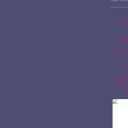
A t
pas
Pour 
ins
"
Et surt
grâc
comm
l