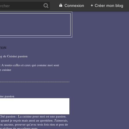
Connexion
+
Créer mon blog
TION
og de Cuisine passion
: A toutes celles et ceux qui comme moi sont
e cuisine
ine passion
Côté passion : La cuisine pour moi est une passion.
 quand je reçois mais aussi au quotidien. J'aimerais,
on aucune, prouver qu'avec trois fois rien et peu de
t réaliser de succulents mets.