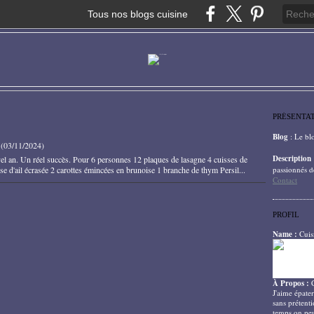
Tous nos blogs cuisine
PRÉSENTA
Blog
: Le bl
(
03/11/2024
)
Description
el an. Un réel succès. Pour 6 personnes 12 plaques de lasagne 4 cuisses de
e d'ail écrasée 2 carottes émincées en brunoise 1 branche de thym Persil...
passionnés d
Contact
PROFIL
Name :
Cuis
À Propos :
J'aime épater
sans prétenti
temps on peu