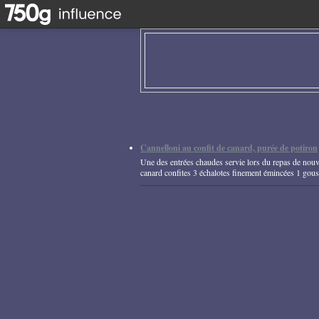
Cannelloni au confit de canard, purée de potiron
Une des entrées chaudes servie lors du repas de nouv
canard confites 3 échalotes finement émincées 1 gouss