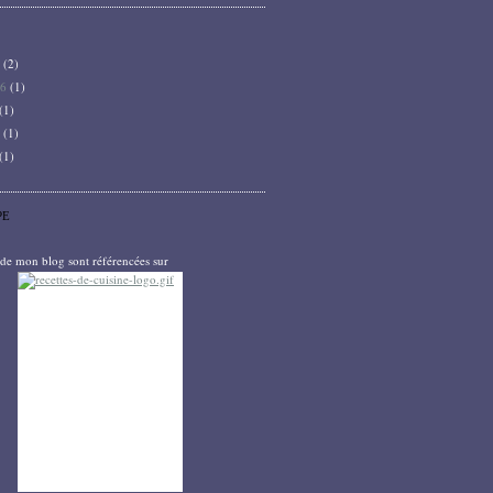
6
(2)
26
(1)
(1)
5
(1)
(1)
PE
s de mon blog sont référencées sur