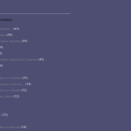
ÉGORIES
 gâteaux...
(63)
audes
(59)
terres, légumes
(59)
0)
9)
mbles, cheesecake, tiramisu
(45)
4)
des et-ou buffet
(35)
gaufres, biscuits,...
(34)
he et cocktails
(32)
pin, gibier
(32)
e
(23)
hes et clafoutis
(18)