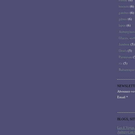
biscuits
(6)
gaufres
(6)
gibier
(6)
lapin
(6)
Aubergines
Glaces, sor
Jambon
(5)
Oeufs
(5)
Parmesan
(
riz
(5)
Balsamique
NEWSLETT
Abonnez-vous
Email
BLOGS, SI
Les 4 Voyes 
Auberge au 