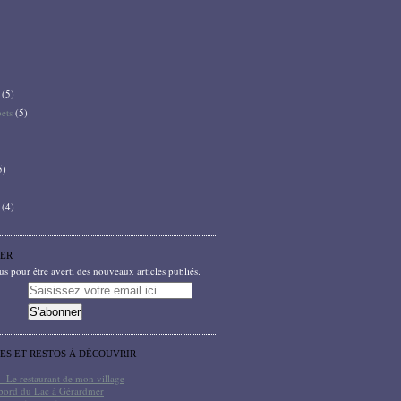
(5)
bets
(5)
5)
(4)
ER
 pour être averti des nouveaux articles publiés.
TES ET RESTOS À DÉCOUVRIR
- Le restaurant de mon village
bord du Lac à Gérardmer