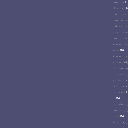
Poivrons
(1
chocolat
(1
Campagnar
mozzarella
Cakes salés 
Sauces, ass
Pommes de 
Verrines su
Veau
(8)
Verrines sal
légumes
(8
Champigno
Pâtisseries
(
gâteaux...
(
lard fumé
(
parmesan
(
...
(6)
Friandises
(
Pommes
(6
Pâtes
(6)
Volaille
(6)
basilic
(6)