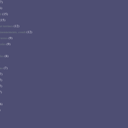
7)
6)
d
(15)
(15)
et terrines
(12)
aisonnements, condi
(12)
terres
(9)
crées
(9)
ées
(8)
)
ns
(7)
7)
7)
7)
7)
6)
)