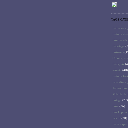
TAGS-CAT
Pâtisseries,
Entrées ch
Pommes de 
Papotage
(5
Poissons
(4
Crèmes, cru
Pâtes, riz
(4
tomate
(40)
Entrées froi
Friandises, 
Amuse bouc
Volaille, la
Potage
(27)
Porc
(26)
Sur le pouc
Boeuf
(20)
Pizzas, quic