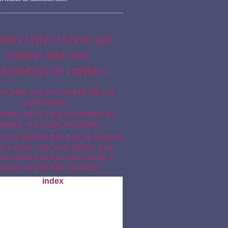
outes celles et ceux qui
comme moi sont
sionné(e)s de cuisine...
ne rater aucune recette dès sa
publication,
crivez-vous à ma newsletter et
aimez" ma page facebook.
out n'oubliez pas que ce blog vit
e à vous : par vos visites, vos
entaires que je vous invite à
aisser au bas des recettes.