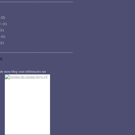
6
(2)
26
(1)
(1)
5
(1)
(1)
PE
s de mon blog sont référencées sur