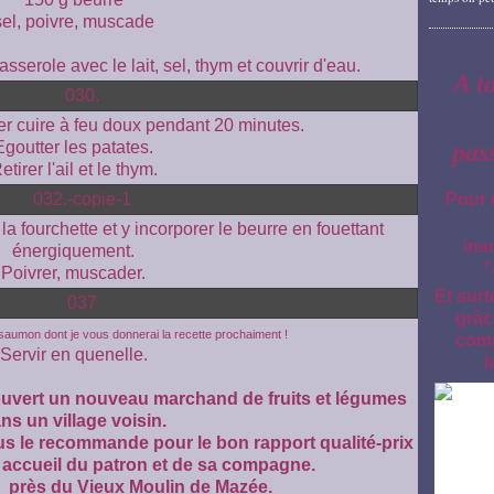
sel, poivre, muscade
sserole avec le lait, sel, thym et couvrir d'eau.
A t
ser cuire à feu doux pendant 20 minutes.
pas
Egoutter les patates.
etirer l'ail et le thym.
Pour 
a fourchette et y incorporer le beurre en fouettant
ins
énergiquement.
"
Poivrer, muscader.
Et surt
grâc
 saumon dont je vous donnerai la recette prochaiment !
comm
Servir en quenelle.
l
ouvert un nouveau marchand de fruits et légumes
ns un village voisin.
us le recommande pour le bon rapport qualité-prix
n accueil du patron et de sa compagne.
 près du Vieux Moulin de Mazée.