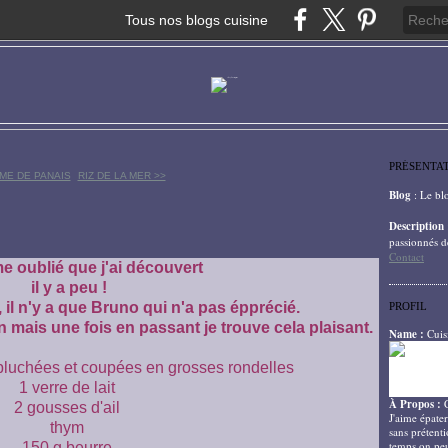
Tous nos blogs cuisine
PRÉSENTA
ME DE PANAIS
RIZ DE LA MER >>
Blog
: Le bl
Description
passionnés d
Contact
e oublié que j'ai découvert
il y a peu !
 il n'y a que Bruno qui n'a pas épprécié.
PROFIL
 mais une fois en passant je trouve cela plaisant.
Name :
Cuis
pluchées et coupées en grosses rondelles
1 verre de lait
À Propos :
2 gousses d'ail
J'aime épater
thym
sans prétenti
temps on peu
150 g beurre