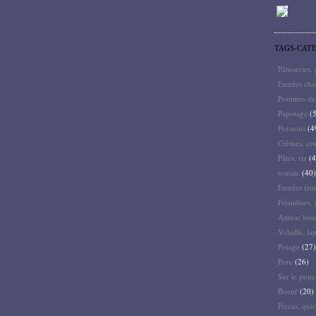
TAGS-CAT
Pâtisseries,
Entrées ch
Pommes de 
Papotage
(5
Poissons
(4
Crèmes, cru
Pâtes, riz
(4
tomate
(40)
Entrées froi
Friandises, 
Amuse bouc
Volaille, la
Potage
(27)
Porc
(26)
Sur le pouc
Boeuf
(20)
Pizzas, quic