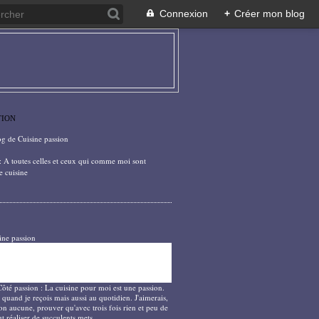
Connexion
+
Créer mon blog
TION
og de Cuisine passion
: A toutes celles et ceux qui comme moi sont
e cuisine
ine passion
Côté passion : La cuisine pour moi est une passion.
 quand je reçois mais aussi au quotidien. J'aimerais,
on aucune, prouver qu'avec trois fois rien et peu de
t réaliser de succulents mets.