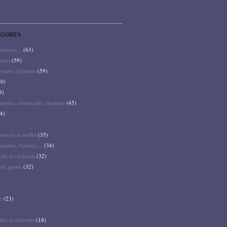
ÉGORIES
 gâteaux...
(63)
audes
(59)
terres, légumes
(59)
0)
9)
mbles, cheesecake, tiramisu
(45)
4)
des et-ou buffet
(35)
gaufres, biscuits,...
(34)
he et cocktails
(32)
pin, gibier
(32)
e
(23)
hes et clafoutis
(18)