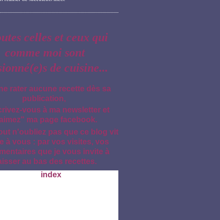
outes celles et ceux qui
comme moi sont
sionné(e)s de cuisine...
ne rater aucune recette dès sa
publication,
crivez-vous à ma newsletter et
aimez" ma page facebook.
out n'oubliez pas que ce blog vit
e à vous : par vos visites, vos
entaires que je vous invite à
aisser au bas des recettes.