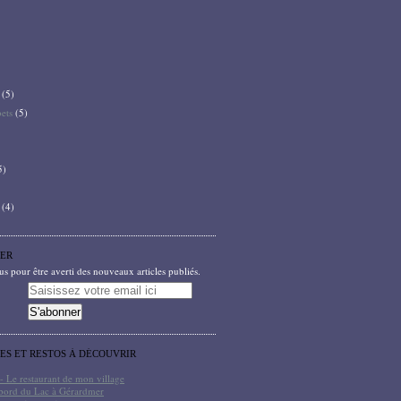
(5)
bets
(5)
5)
(4)
ER
 pour être averti des nouveaux articles publiés.
TES ET RESTOS À DÉCOUVRIR
- Le restaurant de mon village
bord du Lac à Gérardmer