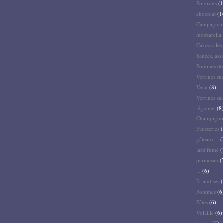
Poivrons
(1
chocolat
(1
Campagnar
mozzarella
Cakes salés 
Sauces, ass
Pommes de 
Verrines su
Veau
(8)
Verrines sal
légumes
(8
Champigno
Pâtisseries
(
gâteaux...
(
lard fumé
(
parmesan
(
...
(6)
Friandises
(
Pommes
(6
Pâtes
(6)
Volaille
(6)
basilic
(6)