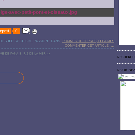
epost
0
BLISHED BY CUISINE PASSION
-
DANS
POMMES DE TERRES, LÉGUMES
COMMENTER CET ARTICLE
…
ME DE PANAIS
RIZ DE LA MER >>
RECHERCH
REJOIGNE