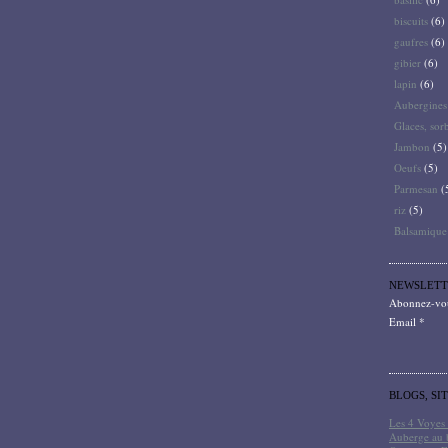
biscuits
(6)
gaufres
(6)
gibier
(6)
lapin
(6)
Aubergines
Glaces, sor
Jambon
(5)
Oeufs
(5)
Parmesan
(
riz
(5)
Balsamique
NEWSLETT
Abonnez-vous
Email
BLOGS, SI
Les 4 Voyes 
Auberge au 