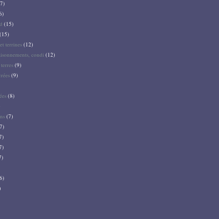
7)
6)
d
(15)
(15)
et terrines
(12)
aisonnements, condi
(12)
terres
(9)
crées
(9)
ées
(8)
)
ns
(7)
7)
7)
7)
7)
6)
)