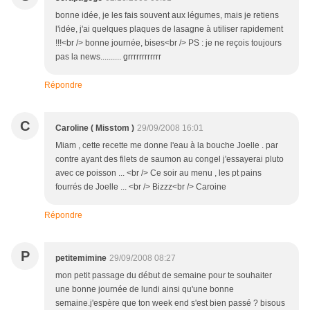
bonne idée, je les fais souvent aux légumes, mais je retiens
l'idée, j'ai quelques plaques de lasagne à utiliser rapidement
!!!<br /> bonne journée, bises<br /> PS : je ne reçois toujours
pas la news.......... grrrrrrrrrrrr
Répondre
C
Caroline ( Misstom )
29/09/2008 16:01
Miam , cette recette me donne l'eau à la bouche Joelle . par
contre ayant des filets de saumon au congel j'essayerai pluto
avec ce poisson ... <br /> Ce soir au menu , les pt pains
fourrés de Joelle ... <br /> Bizzz<br /> Caroine
Répondre
P
petitemimine
29/09/2008 08:27
mon petit passage du début de semaine pour te souhaiter
une bonne journée de lundi ainsi qu'une bonne
semaine.j'espère que ton week end s'est bien passé ? bisous